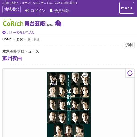
お薦め演劇・ミュージカルのクチコミは、CoRich舞台芸術！
T
menu
T
地域選択
ログイン
会員登録
o
o
g
g
g
g
l
l
バナー広告お申込み
e
e
HOME
公演
蘇州夜曲
n
n
演劇
a
a
v
水木英昭プロデュース
i
v
蘇州夜曲
g
i
a
g
t
a
i
t
o
n
i
o
n