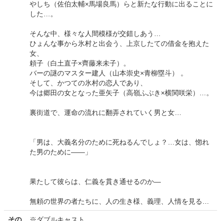
やしち（佐伯太輔×馬場良馬）らと新たな行動に出ることに
した…。
そんな中、様々な人間模様が交錯しあう…
ひょんな事から氷村と出会う、上京したての借金を抱えた
女、
頼子（白土直子×齊藤来未子）。
バーの謎のマスター建人（山本崇史×青柳塁斗） 。
そして、かつての氷村の恋人であり、
今は郷田の女となった亜矢子（高嶺ふぶき×横関咲栄）…。
裏街道で、運命の流れに翻弄されていく男と女…
「男は、大義名分のために死ねるんでしょ？…女は、惚れ
た男のために——」
果たして彼らは、仁義を貫き通せるのか—
無頼の世界の者たちに、人の生き様、義理、人情を見る…
その
※ダブルキャスト。