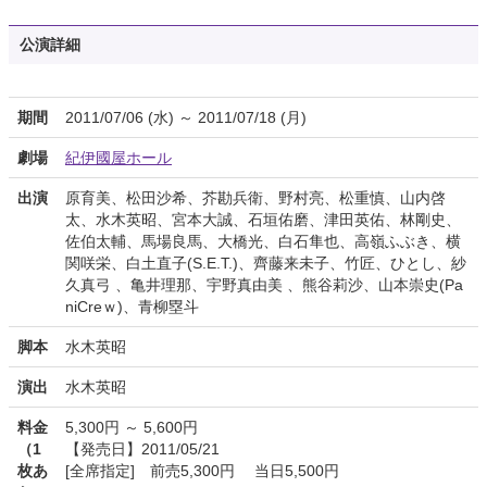
公演詳細
期間
2011/07/06 (水) ～ 2011/07/18 (月)
劇場
紀伊國屋ホール
出演
原育美、松田沙希、芥勘兵衛、野村亮、松重慎、山内啓
太、水木英昭、宮本大誠、石垣佑磨、津田英佑、林剛史、
佐伯太輔、馬場良馬、大橋光、白石隼也、高嶺ふぶき、横
関咲栄、白土直子(S.E.T.)、齊藤来未子、竹匠、ひとし、紗
久真弓 、亀井理那、宇野真由美 、熊谷莉沙、山本崇史(Pa
niCreｗ)、青柳塁斗
脚本
水木英昭
演出
水木英昭
料金
5,300円 ～ 5,600円
（1
【発売日】2011/05/21
枚あ
[全席指定] 前売5,300円 当日5,500円