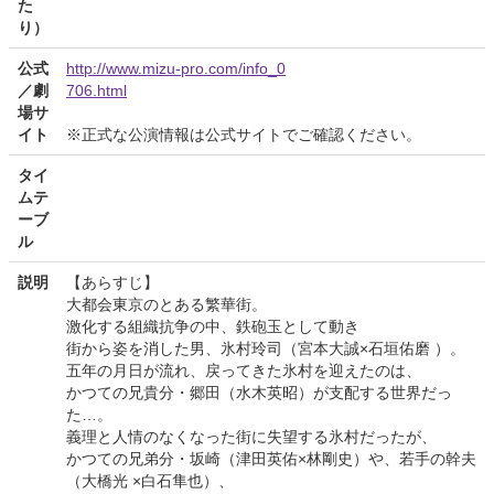
た
り）
公式
http://www.mizu-pro.com/info_0
／劇
706.html
場サ
イト
※正式な公演情報は公式サイトでご確認ください。
タイ
ムテ
ーブ
ル
説明
【あらすじ】
大都会東京のとある繁華街。
激化する組織抗争の中、鉄砲玉として動き
街から姿を消した男、氷村玲司（宮本大誠×石垣佑磨 ）。
五年の月日が流れ、戻ってきた氷村を迎えたのは、
かつての兄貴分・郷田（水木英昭）が支配する世界だっ
た…。
義理と人情のなくなった街に失望する氷村だったが、
かつての兄弟分・坂崎（津田英佑×林剛史）や、若手の幹夫
（大橋光 ×白石隼也）、