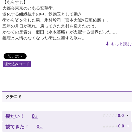
【あらすじ】
大都会東京のとある繁華街。
激化する組織抗争の中、鉄砲玉として動き
街から姿を消した男、氷村玲司（宮本大誠×石垣佑磨 ）。
五年の月日が流れ、戻ってきた氷村を迎えたのは、
かつての兄貴分・郷田（水木英昭）が支配する世界だった…。
義理と人情のなくなった街に失望する氷村...
もっと読む
埋め込みコード
クチコミ
♪
♪
♪
♪
♪
0
0.0
観たい！
人
★
★
★
★
★
0
0.0
観てきた！
人