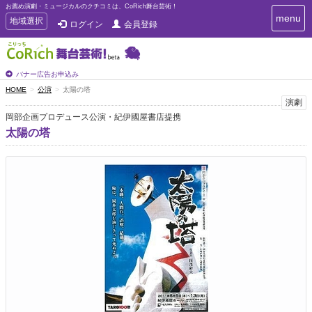
お薦め演劇・ミュージカルのクチコミは、CoRich舞台芸術！
T
menu
T
地域選択
ログイン
会員登録
o
o
g
g
g
g
l
l
バナー広告お申込み
e
e
HOME
公演
太陽の塔
n
n
演劇
a
a
v
岡部企画プロデュース公演・紀伊國屋書店提携
i
v
太陽の塔
g
i
a
g
t
a
i
t
o
n
i
o
n