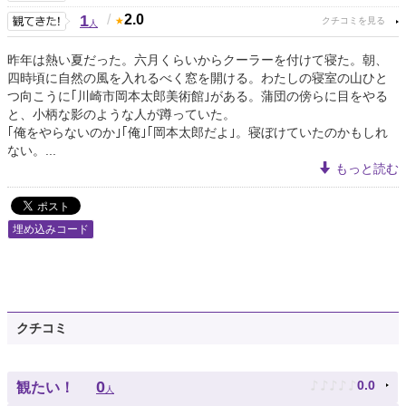
1
/
2.0
人
昨年は熱い夏だった。六月くらいからクーラーを付けて寝た。朝、
四時頃に自然の風を入れるべく窓を開ける。わたしの寝室の山ひと
つ向こうに｢川崎市岡本太郎美術館｣がある。蒲団の傍らに目をやる
と、小柄な影のような人が蹲っていた。
｢俺をやらないのか｣｢俺｣｢岡本太郎だよ｣。寝ぼけていたのかもしれ
ない。...
もっと読む
埋め込みコード
クチコミ
♪
♪
♪
♪
♪
0
0.0
観たい！
人