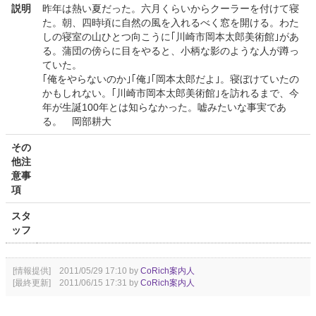
説明
昨年は熱い夏だった。六月くらいからクーラーを付けて寝
た。朝、四時頃に自然の風を入れるべく窓を開ける。わた
しの寝室の山ひとつ向こうに｢川崎市岡本太郎美術館｣があ
る。蒲団の傍らに目をやると、小柄な影のような人が蹲っ
ていた。
｢俺をやらないのか｣｢俺｣｢岡本太郎だよ｣。寝ぼけていたの
かもしれない。｢川崎市岡本太郎美術館｣を訪れるまで、今
年が生誕100年とは知らなかった。嘘みたいな事実であ
る。 岡部耕大
その
他注
意事
項
スタ
ッフ
[情報提供] 2011/05/29 17:10 by
CoRich案内人
[最終更新] 2011/06/15 17:31 by
CoRich案内人