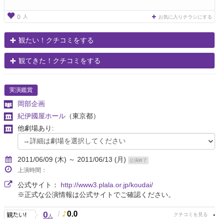
人
0
お気に入りチラシにする
観たい！クチコミをする
観てきた！クチコミをする
実演鑑賞
岡部企画
紀伊國屋ホール
（東京都）
他劇場あり:
2011/06/09 (木) ～ 2011/06/13 (月)
公演終了
上演時間：
公式サイト：
http://www3.plala.or.jp/koudai/
※正式な公演情報は公式サイトでご確認ください。
0
/
0.0
人