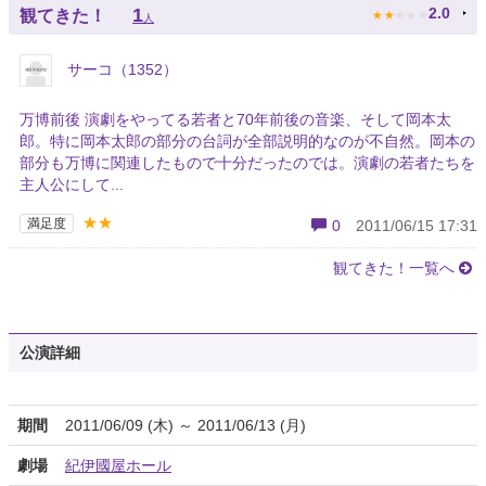
★
★
★
★
★
1
2.0
観てきた！
人
サーコ（1352）
万博前後 演劇をやってる若者と70年前後の音楽、そして岡本太
郎。特に岡本太郎の部分の台詞が全部説明的なのが不自然。岡本の
部分も万博に関連したもので十分だったのでは。演劇の若者たちを
主人公にして...
★★
満足度
0
2011/06/15 17:31
観てきた！一覧へ
公演詳細
期間
2011/06/09 (木) ～ 2011/06/13 (月)
劇場
紀伊國屋ホール