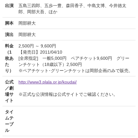
出演
五島三四郎、五歩一豊、森田香子、中島文博、今井徳太
郎、岡部大吾、ほか
脚本
岡部耕大
演出
岡部耕大
料金
2,500円 ～ 9,600円
（1
【発売日】2011/04/10
枚あ
[全席指定] 一般5,000円 ペアチケット9,600円 グリー
た
ンチケット（18歳以下）2,500円
り）
※ペアチケット･グリーンチケットは岡部企画のみで販売。
公式
http://www3.plala.or.jp/koudai/
／劇
場サ
※正式な公演情報は公式サイトでご確認ください。
イト
タイ
ムテ
ーブ
ル