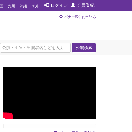
ログイン
会員登録
国
九州
沖縄
海外
バナー広告お申込み
公演検索