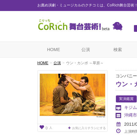
お薦め演劇・ミュージカルのクチコミは、CoRich舞台芸術
HOME
公演
検索
HOME
公演
ウン・カンポ ～草原～
コンパニー
ウン・
実演鑑賞
キジム
沖縄市
2011/
人
0
お気に入りチラシにする
上演時