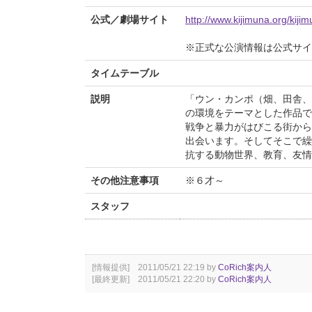
公式／劇場サイト
http://www.kijimuna.org/kij
※正式な公演情報は公式サ
タイムテーブル
説明
「ウン・カンポ（畑、田舎、
の環境をテーマとした作品で
戦争と暴力がはびこる街から
出会います。そしてそこで繰
抗する動物世界、教育、友情
その他注意事項
※６才～
スタッフ
[情報提供] 2011/05/21 22:19 by
CoRich案内人
[最終更新] 2011/05/21 22:20 by
CoRich案内人