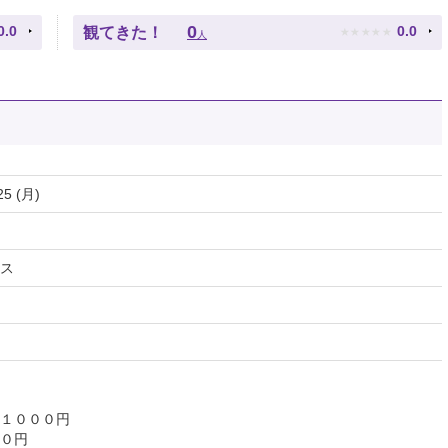
★
★
★
★
★
0
0.0
0.0
観てきた！
人
25 (月)
ス
１０００円
０円