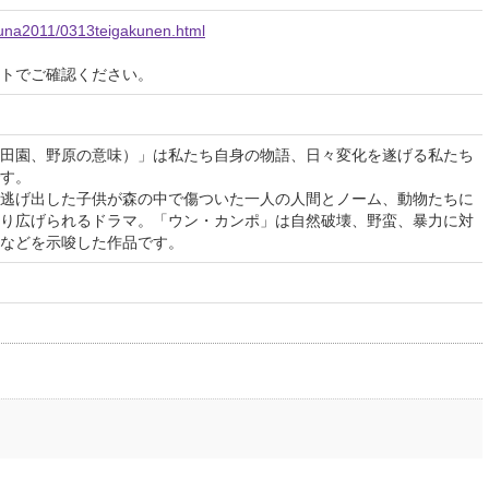
imuna2011/0313teigakunen.html
イトでご確認ください。
田園、野原の意味）」は私たち自身の物語、日々変化を遂げる私たち
す。
逃げ出した子供が森の中で傷ついた一人の人間とノーム、動物たちに
り広げられるドラマ。「ウン・カンポ」は自然破壊、野蛮、暴力に対
などを示唆した作品です。