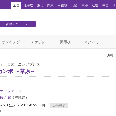
！
全国
北海道
東北
関東
甲信越
北陸
東海
近畿
中国
四
管理メニュー
団体WEBサイト管理
顧客管理
ランキング
チケプレ
掲示板
Myページ
演劇
ア ロス エンデブレス
カンポ ～草原～
ナーフェスタ
民会館
（沖縄県）
07/23 (土) ～ 2011/07/25 (月)
公演終了
間：