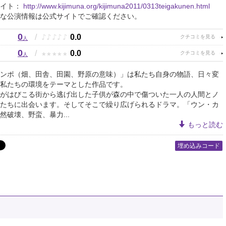
サイト：
http://www.kijimuna.org/kijimuna2011/0313teigakunen.html
な公演情報は公式サイトでご確認ください。
0
♪
♪
♪
♪
♪
/
0.0
人
0
★
★
★
★
★
/
0.0
人
ンポ（畑、田舎、田園、野原の意味）」は私たち自身の物語、日々変
私たちの環境をテーマとした作品です。
がはびこる街から逃げ出した子供が森の中で傷ついた一人の人間とノ
たちに出会います。そしてそこで繰り広げられるドラマ。「ウン・カ
然破壊、野蛮、暴力...
もっと読む
埋め込みコード