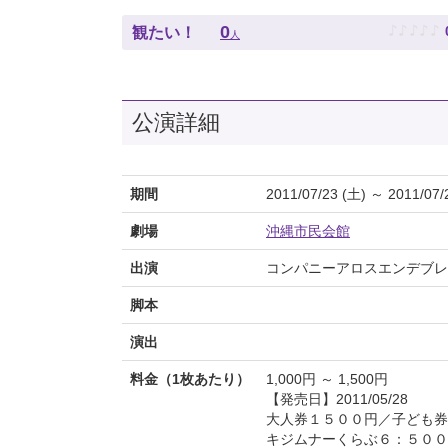
♪
♪
♪
♪
♪
0
観たい！
人
公演詳細
期間
2011/07/23 (土) ～ 2011/07/
劇場
沖縄市民会館
出演
コンパニーアロスエンデブレ
脚本
演出
料金（1枚あたり）
1,000円 ～ 1,500円
【発売日】2011/05/28
大人券１５００円／子ども券
キジムナーくらぶ６：５００