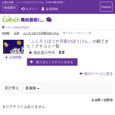
お薦め演劇・ミュージカルのクチコミは、CoRich舞台芸術！
T
menu
T
地域選択
ログイン
会員登録
o
o
g
g
g
g
l
l
バナー広告お申込み
e
e
HOME
公演
ふくろうぼうや月夜のぼうけん
観てきた！クチコミ一覧
n
n
a
「
ふくろうぼうや月夜のぼうけん
」の観てき
a
v
た！クチコミ一覧
i
v
g
★
0.0
i
満足度の平均
a
公演情報
g
t
観てきた！クチコミをする
a
i
t
o
n
i
前のページに戻る
o
n
並び替え
新着順
0-0件 / 0件中
まだクチコミはありません