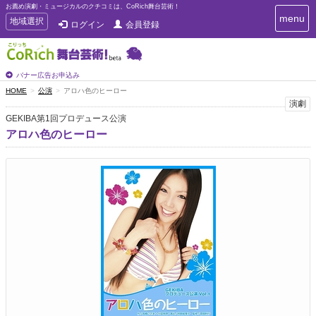
お薦め演劇・ミュージカルのクチコミは、CoRich舞台芸術！
T
menu
T
地域選択
ログイン
会員登録
o
o
g
g
g
g
l
l
バナー広告お申込み
e
e
HOME
公演
アロハ色のヒーロー
n
n
演劇
a
a
v
GEKIBA第1回プロデュース公演
i
v
アロハ色のヒーロー
g
i
a
g
t
a
i
t
o
n
i
o
n