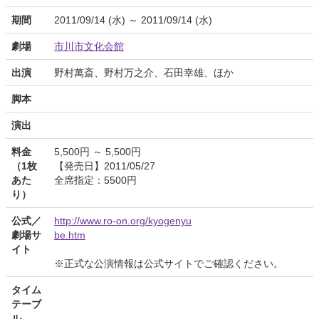
期間
2011/09/14 (水) ～ 2011/09/14 (水)
劇場
市川市文化会館
出演
野村萬斎、野村万之介、石田幸雄、ほか
脚本
演出
料金
5,500円 ～ 5,500円
（1枚
【発売日】2011/05/27
あた
全席指定：5500円
り）
公式／
http://www.ro-on.org/kyogenyu
劇場サ
be.htm
イト
※正式な公演情報は公式サイトでご確認ください。
タイム
テーブ
ル