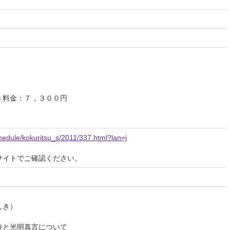
ト料金：７，３００円
schedule/kokuritsu_s/2011/337.html?lan=j
サイトでご確認ください。
しき）
明真言について