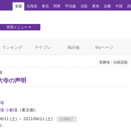
！
全国
北海道
東北
関東
甲信越
北陸
東海
近畿
中国
四
管理メニュー
団体WEBサイト管理
顧客管理
ランキング
チケプレ
掲示板
Myページ
歌舞伎・伝統芸能
公演
大寺の声明
場
場 小劇場
（東京都）
06/11 (土) ～ 2011/06/11 (土)
公演終了
間：