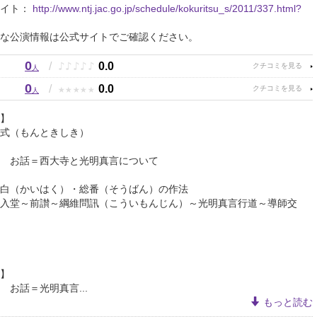
サイト：
http://www.ntj.jac.go.jp/schedule/kokuritsu_s/2011/337.html?
な公演情報は公式サイトでご確認ください。
0
♪
♪
♪
♪
♪
/
0.0
人
0
★
★
★
★
★
/
0.0
人
】
（もんときしき）
西大寺と光明真言について
いはく）・総番（そうばん）の作法
前讃～綱維問訊（こういもんじん）～光明真言行道～導師交
】
光明真言...
もっと読む