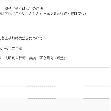
総番（そうばん）の作法
訊（こういもんじん）～光明真言行道～導師交替）
砂加持大法会について
ん）の作法
明真言行道～後讃～至心回向～退堂）