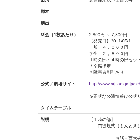
出演
真言律宗総本山西大寺
脚本
演出
料金（1枚あたり）
2,800円 ～ 7,300円
【発売日】2011/05/11
一般：４，０００円
学生：２，８００円
１時の部・４時の部セッ
＊全席指定
＊障害者割引あり
公式／劇場サイト
http://www.ntj.jac.go.jp/
※正式な公演情報は公式
タイムテーブル
説明
【１時の部】
門徒規式（もんとき
お話＝西大寺と光