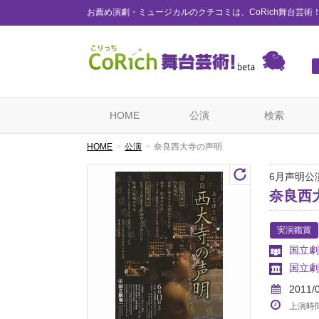
お薦め演劇・ミュージカルのクチコミは、CoRich舞台芸術
HOME
公演
検索
HOME
公演
奈良西大寺の声明
6月声明
奈良西
実演鑑賞
国立劇
国立劇
2011/
上演時