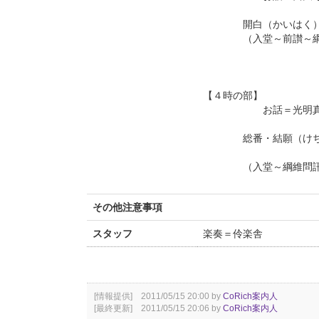
開白（かいはく）・
（入堂～前讃～綱維問
【４時の部】
お話＝光明真言土
総番・結願（けちが
（入堂～綱維問訊～光
その他注意事項
スタッフ
楽奏＝伶楽舎
[情報提供] 2011/05/15 20:00 by
CoRich案内人
[最終更新] 2011/05/15 20:06 by
CoRich案内人