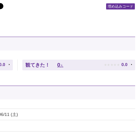
埋め込みコード
★
★
★
★
★
0
0.0
0.0
観てきた！
人
06/11 (土)