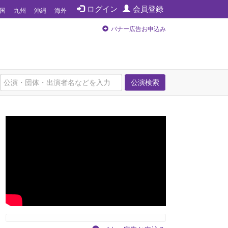
ログイン
会員登録
国
九州
沖縄
海外
バナー広告お申込み
公演検索