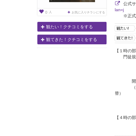
公式
lan=j
人
0
お気に入りチラシにする
※正式
観たい！クチコミをする
観てきた！クチコミをする
【１時の部
門徒規式
お話＝
開白（か
（入堂～
替）
【４時の部
お話＝