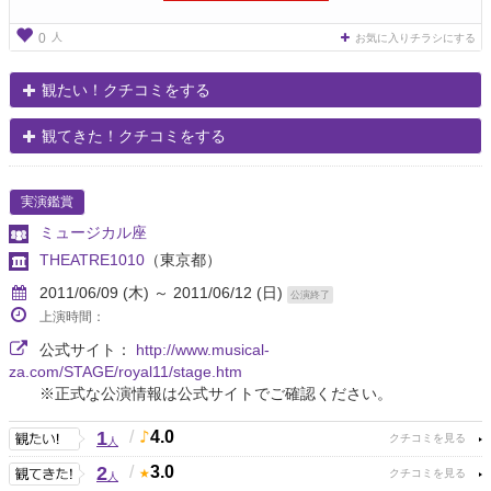
人
0
お気に入りチラシにする
観たい！クチコミをする
観てきた！クチコミをする
実演鑑賞
ミュージカル座
THEATRE1010
（東京都）
2011/06/09 (木) ～ 2011/06/12 (日)
公演終了
上演時間：
公式サイト：
http://www.musical-
za.com/STAGE/royal11/stage.htm
※正式な公演情報は公式サイトでご確認ください。
1
/
4.0
人
2
/
3.0
人