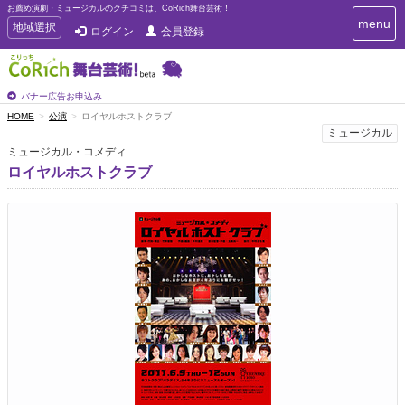
お薦め演劇・ミュージカルのクチコミは、CoRich舞台芸術！
T
menu
T
地域選択
ログイン
会員登録
o
o
g
g
g
g
l
l
バナー広告お申込み
e
e
HOME
公演
ロイヤルホストクラブ
n
n
ミュージカル
a
a
v
ミュージカル・コメディ
i
v
ロイヤルホストクラブ
g
i
a
g
t
a
i
t
o
n
i
o
n