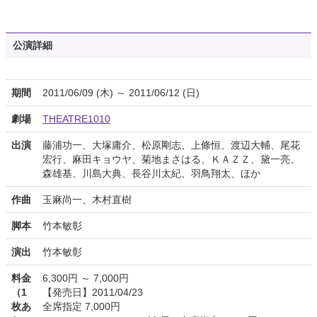
公演詳細
期間
2011/06/09 (木) ～ 2011/06/12 (日)
劇場
THEATRE1010
出演
藤浦功一、大塚庸介、松原剛志、上條恒、渡辺大輔、尾花
宏行、麻田キョウヤ、菊地まさはる、ＫＡＺＺ、黛一亮、
森雄基、川島大典、長谷川太紀、羽鳥翔太、ほか
作曲
玉麻尚一、木村直樹
脚本
竹本敏彰
演出
竹本敏彰
料金
6,300円 ～ 7,000円
（1
【発売日】2011/04/23
枚あ
全席指定 7,000円