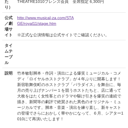
た
THEATRE1010フレンズ会員 全席指定 6,300円
り）
公式
http://www.musical-za.com/STA
／劇
GE/royal11/stage.htm
場サ
イト
※正式な公演情報は公式サイトでご確認ください。
タイ
ムテ
ーブ
ル
説明
竹本敏彰脚本・作詞・演出による爆笑ミュージカル・コメ
ディ「ロイヤルホストクラブ」が４年ぶりに開幕します！
新宿歌舞伎町のホストクラブ「パラダイス」を舞台に、毎
月の売り上げナンバー１を競うホストたちと、店に通って
大枚をはたく女性客とのドラマや駆け引きを爆笑の連続で
描き、新聞等の劇評で絶賛された異色のオリジナル・ミュ
ージカルです。脚本・音楽・演出を練り直し、新キャスト
の登場でさらにおかしく華やかになって、６月、シアター1
010にて再演いたします！