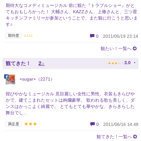
期待大なコメディミュージカル 前に観た『トラブルショー』がと
てもおもしろかった！ 大輔さん、KAZZさん、上條さんと、三ツ星
キッチンファミリーが参加ということで、また観に行こうと思いま
す♪
♪♪♪♪
期待度
0
2011/05/19 23:14
観たい！一覧へ
★
★
★
★
★
2
3.0
観てきた！
人
+sugar+（2271）
煌びやかなミュージカル 見目麗しい女性に男性、衣装もきらびや
かで、建てこまれたセットは絢爛豪華。 歌われる歌も美しく、ダ
ンスはかっこよく綺麗で。 とてもとても華やかな、きらきらした
舞台でし...
★★★
満足度
0
2011/06/16 14:48
観てきた！一覧へ