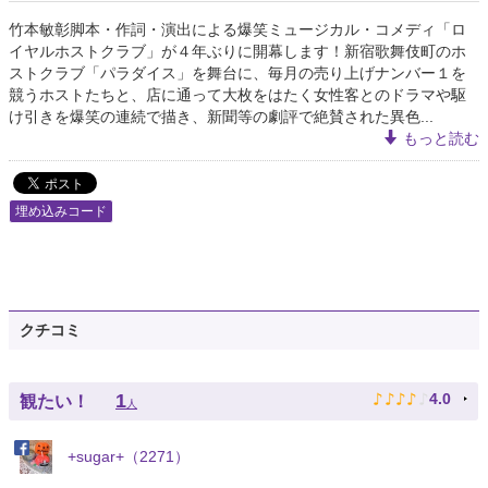
竹本敏彰脚本・作詞・演出による爆笑ミュージカル・コメディ「ロ
イヤルホストクラブ」が４年ぶりに開幕します！新宿歌舞伎町のホ
ストクラブ「パラダイス」を舞台に、毎月の売り上げナンバー１を
競うホストたちと、店に通って大枚をはたく女性客とのドラマや駆
け引きを爆笑の連続で描き、新聞等の劇評で絶賛された異色...
もっと読む
埋め込みコード
クチコミ
♪
♪
♪
♪
♪
1
4.0
観たい！
人
+sugar+（2271）