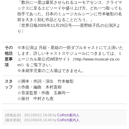
「数分に一度は爆笑させられるユーモアセンス、クライマ
ックスに至るエピソードや盛り上げ方。どれ一つ取っても
拍手であった。日本のミュージカルシーンに竹本敏彰の名
前を大きく刻む作品となることだろう。」
〔世界日報2005年11月29日号――星野睦子氏の公演評よ
り〕
その
※本公演は 月組・星組の一部ダブルキャストにて上演いた
他注
します。詳しいキャストスケジュールにつきましては、ミ
意事
ュージカル座公式WEBサイト（http://www.musical-za.co
項
m/）をご覧下さい。
※未就学児童のご入場はできません。
スタ
☆脚本・作詞・演出 竹本敏彰
ッフ
☆作曲・編曲 木村直樹
☆音楽監督・作曲 玉麻尚一
☆振付 中村さち恵
[情報提供] 2011/05/12 19:09 by
CoRich案内人
[最終更新] 2011/06/16 14:48 by
CoRich案内人