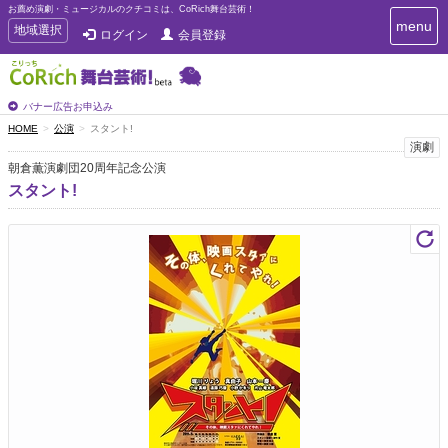
お薦め演劇・ミュージカルのクチコミは、CoRich舞台芸術！
T
menu
T
地域選択
ログイン
会員登録
o
o
g
g
g
g
l
l
バナー広告お申込み
e
e
HOME
公演
スタント!
n
n
演劇
a
a
v
朝倉薫演劇団20周年記念公演
i
v
スタント!
g
i
a
g
t
a
i
t
o
n
i
o
n