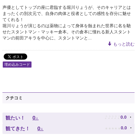
声優としてトップの座に君臨する堀川りょうが、そのキャリアとは
まったくの別次元で、自身の肉体と役者としての感性を存分に魅せ
てくれる！
堀川りょうが演じるのは薬物によって身体を蝕まれた世界に名を馳
せたスタントマン・マッキー倉本。その倉本に憧れる新人スタント
マンの前田アキラを中心に、スタントマンと...
もっと読む
埋め込みコード
クチコミ
♪
♪
♪
♪
♪
0
0.0
観たい！
人
★
★
★
★
★
0
0.0
観てきた！
人