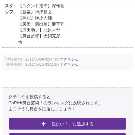
スタ
【スタント指導】深作覚
ッフ
【音楽】神津裕之
【照明】榊原大輔
【美術・演出補】麻草郁
【演出助手】北原マヤ
【舞台監督】犬飼克彦
他
[情報提供] 2011/05/09 02:47 by
すぎちゃん
[最終更新] 2011/05/15 03:15 by
すぎちゃん
クチコミを投稿すると
CoRich舞台芸術！のランキングに反映されます。
面白そうな舞台を応援しましょう！
「観たい！」に追加する