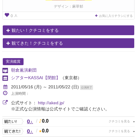
デザイン：麻草郁
人
0
お気に入りチラシにする
観たい！クチコミをする
観てきた！クチコミをする
実演鑑賞
朝倉薫演劇団
シアターKASSAI【閉館】
（東京都）
2011/05/16 (月) ～ 2011/05/22 (日)
公演終了
上演時間：
公式サイト：
http://aked.jp/
※正式な公演情報は公式サイトでご確認ください。
0
/
0.0
人
0
/
0.0
人