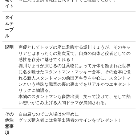
イト
タイ
ムテ
ーブ
ル
説明
声優としてトップの座に君臨する堀川りょうが、そのキャ
リアとはまったくの別次元で、自身の肉体と役者としての
感性を存分に魅せてくれる！
堀川りょうが演じるのは薬物によって身体を蝕まれた世界
に名を馳せたスタントマン・マッキー倉本。その倉本に憧
れる新人スタントマンの前田アキラを中心に、スタントマ
ンという特殊な職業の裏の裏までをリアルかつエキセント
リックに物語る。
本物のスタントマンも多数出演！笑って泣けて、そして熱
い想いがこみ上げる人間ドラマが展開される。
その
自由席なのでご入場はお早めに！
他注
グッズ購入者には希望出演者のサインをプレゼント！
意事
項