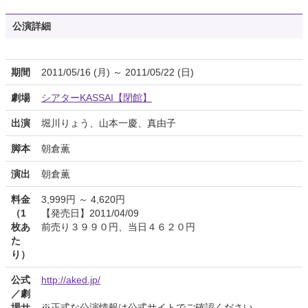
公演詳細
期間
2011/05/16 (月) ～ 2011/05/22 (日)
劇場
シアターKASSAI【閉館】
出演
堀川りょう、山本一慶、真由子
脚本
朝倉薫
演出
朝倉薫
料金
3,999円 ～ 4,620円
（1
【発売日】2011/04/09
枚あ
前売り３９９０円、当日４６２０円
た
り）
公式
http://aked.jp/
／劇
場サ
※正式な公演情報は公式サイトでご確認ください。