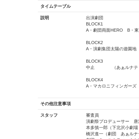
タイムテーブル
説明
出演劇団
BLOCK1
A・劇団両面HERO B・東京
BLOCK2
A・演劇集団太陽の遊園地
BLOCK3
中止 （あぁルナティ
BLOCK4
A・マカロニフィンガー
その他注意事項
スタッフ
審査員
演劇祭プロデューサー 唐
本多慎一郎（下北沢小劇場
橋沢進一（劇団 あぁルナ