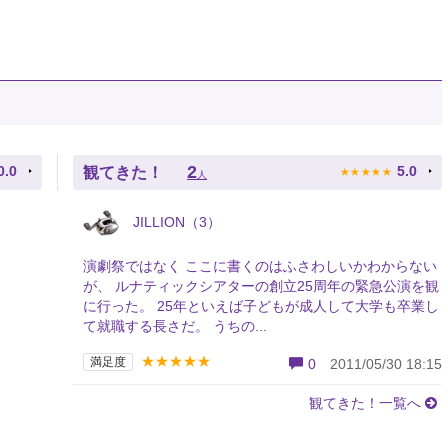
★
★
★
★
★
2
0.0
5.0
観てきた！
人
JILLION（3）
演劇祭ではなく ここに書くのはふさわしいかわからない
が、 ルナティックシアターの創立25周年の緊急公演を観
に行った。 25年といえば子どもが成人して大学も卒業し
て就職する長さだ。 うちの...
★★★★★
満足度
0
2011/05/30 18:15
観てきた！一覧へ