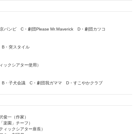
バンビ C・劇団Please Mr.Maverick D・劇団カツコ
 B・突スタイル
ックシアター使用）
ズ B・子犬会議 C・劇団我ガママ D・すこやかクラブ
沢俊一（作家）
「楽園」チーフ）
ティックシアター座長）