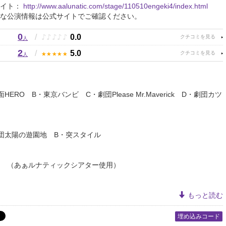
サイト：
http://www.aalunatic.com/stage/110510engeki4/index.html
な公演情報は公式サイトでご確認ください。
0
♪
♪
♪
♪
♪
/
0.0
人
2
★
★
★
★
★
/
5.0
人
1
HERO B・東京バンビ C・劇団Please Mr.Maverick D・劇団カツ
2
団太陽の遊園地 B・突スタイル
CK3
あぁルナティックシアター使用）
もっと読む
埋め込みコード