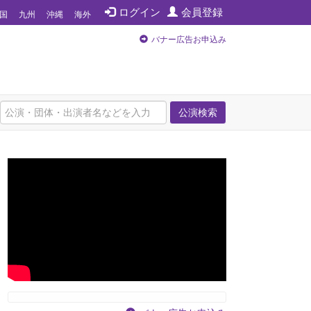
ログイン
会員登録
国
九州
沖縄
海外
バナー広告お申込み
公演検索