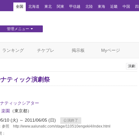
！
全国
北海道
東北
関東
甲信越
北陸
東海
近畿
中国
四
管理メニュー
団体WEBサイト管理
顧客管理
ランキング
チケプレ
掲示板
Myページ
演劇
ルナティック演劇祭
ナティックシアター
 楽園
（東京都）
05/10 (火) ～ 2011/06/05 (日)
公演終了
 http://www.aalunatic.com/stage/110510engeki4/index.html
間：