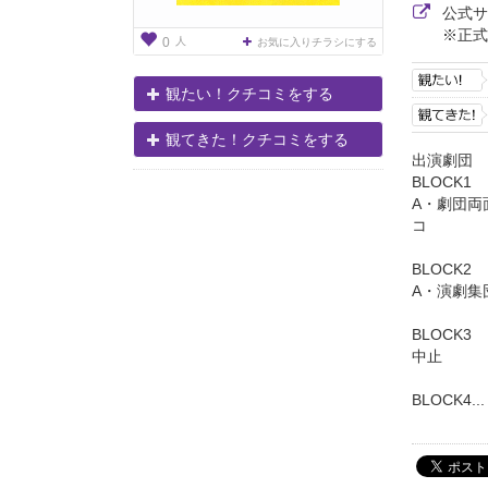
公式
※正式
人
0
お気に入りチラシにする
観たい！クチコミをする
観てきた！クチコミをする
出演劇団
BLOCK
A・劇団両面
コ
BLOCK
A・演劇集
BLO
中止 （
BLOCK4...