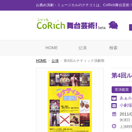
お薦め演劇・ミュージカルのクチコミは、CoRich舞台芸術
HOME
公演
検索
HOME
公演
第4回ルナティック演劇祭
第4回
実演鑑賞
あぁル
小劇場
2011/
休演日：参照
上演時