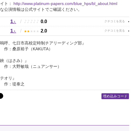
サイト：
http://www.platinum-papers.com/blue_hps/bl_about.html
な公演情報は公式サイトでご確認ください。
1
♪
♪
♪
♪
♪
/
0.0
人
1
★
★
★
★
★
/
2.0
人
嗚呼、七日市高校定時制チアリーディング部』
原裕子（KAKUTA）
鋏（はさみ）』
野敏哉（ニュアンサー）
テオリ』
堤泰之
埋め込みコード