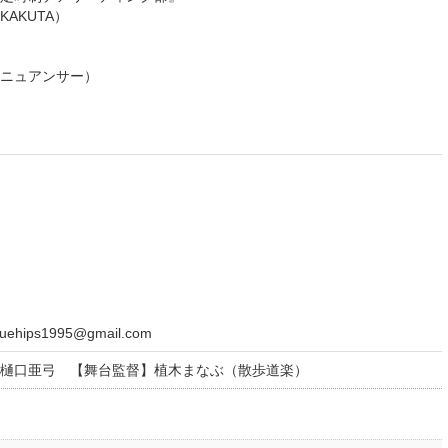
UTA）
アンサー）
ps1995@gmail.com
樋口亜弓 【舞台監督】植木まなぶ（散歩道楽）