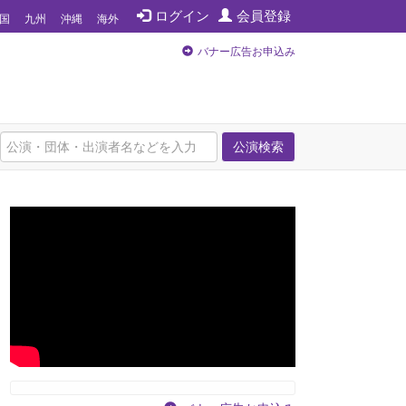
ログイン
会員登録
国
九州
沖縄
海外
バナー広告お申込み
公演検索