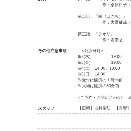
作：桑原裕子（KAK
第二話 『鋏（はさみ）』
作：大野敏哉（ニュ
第三話 『テオリ』
作：堤泰之
その他注意事項
<公演日時>
6/2(木) 19:00
6/3(金) 19:00
6/4(土) 14:00／19:00
6/5(日) 14:00
※受付は開演の１時間前
※入場は開演の30分前
<ご予約・お問い合わせ> bluehi
スタッフ
【照明】吉村俊弘 【音響】