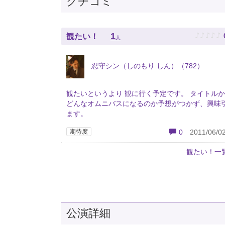
クチコミ
♪
♪
♪
♪
♪
1
観たい！
人
忍守シン（しのもり しん）（782）
観たいというより 観に行く予定です。 タイトル
どんなオムニバスになるのか予想がつかず、興味
ます。
期待度
0
2011/06/02
観たい！一
公演詳細