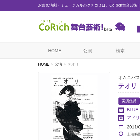
お薦め演劇・ミュージカルのクチコミは、CoRich舞台芸術
HOME
公演
検索
HOME
公演
テオリ
オムニバス
テオリ
実演鑑賞
BLUE 
アドリ
2011/
上演時