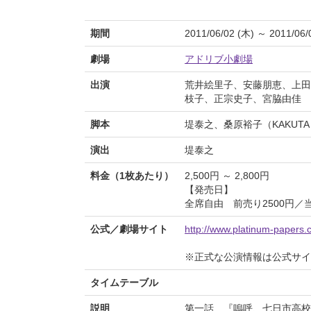
期間
2011/06/02 (木) ～ 2011/06/
劇場
アドリブ小劇場
出演
荒井絵里子、安藤朋恵、上田
枝子、正宗史子、宮脇由佳
脚本
堤泰之、桑原裕子（KAKUT
演出
堤泰之
料金（1枚あたり）
2,500円 ～ 2,800円
【発売日】
全席自由 前売り2500円／当
公式／劇場サイト
http://www.platinum-papers.
※正式な公演情報は公式サ
タイムテーブル
説明
第一話 『嗚呼、七日市高校