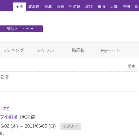
！
全国
北海道
東北
関東
甲信越
北陸
東海
近畿
中国
四
管理メニュー
団体WEBサイト管理
顧客管理
ランキング
チケプレ
掲示板
Myページ
演劇
公演
HIPS
ブ小劇場
（東京都）
06/02 (木) ～ 2011/06/05 (日)
公演終了
間：