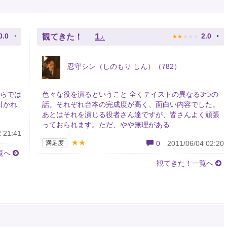
★
★
★
★
★
1
0.0
2.0
観てきた！
人
忍守シン（しのもり しん）（782）
からでは
色々な役を演るということ 全くテイストの異なる3つの
引かれ
話。それぞれ台本の完成度が高く、面白い内容でした。
あとはそれを演じる役者さん達ですが、皆さんよく頑張
っておられます。ただ、やや無理がある...
 21:41
★★
満足度
0
2011/06/04 02:20
覧へ
観てきた！一覧へ