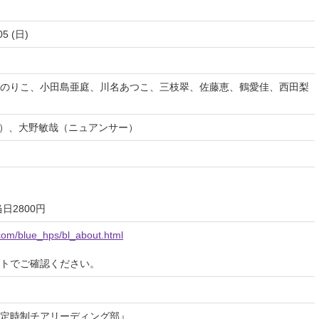
05 (日)
のりこ、小田島亜庭、川名あつこ、三枝翠、佐藤恵、鶴愛佳、西田梨
A）、大野敏哉（ニュアンサー）
日2800円
com/blue_hps/bl_about.html
イトでご確認ください。
定時制チアリーディング部』