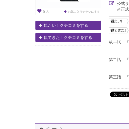
公式
※正式
人
0
お気に入りチラシにする
観たい！クチコミをする
観てきた！クチコミをする
第一話 『
作：桑
第二話 『
作：大
第三話 『
作：