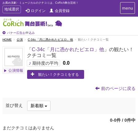
お薦め演劇・ミュージカルのクチコミは、CoRich舞台芸術！
T
menu
T
地域選択
ログイン
会員登録
o
o
g
g
g
g
l
l
バナー広告お申込み
e
e
HOME
公演
C-34c「月に憑かれたピエロ」他
観たい！クチコミ一覧
n
n
a
「
C-34c「月に憑かれたピエロ」他
」の観たい！
a
v
クチコミ一覧
i
v
g
♪
0.0
i
期待度の平均
a
g
公演情報
t
観たい！クチコミをする
a
i
t
o
n
i
前のページに戻る
o
n
並び替え
新着順
0-0件 / 0件中
まだクチコミはありません