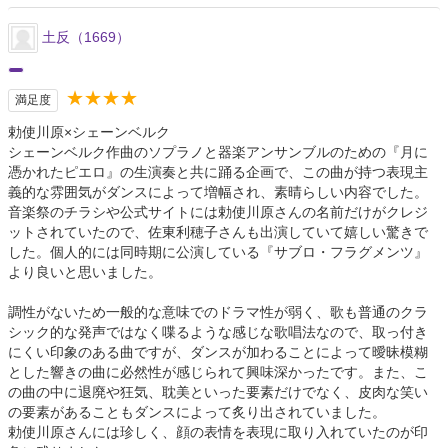
土反（1669）
★★★★
満足度
勅使川原×シェーンベルク
シェーンベルク作曲のソプラノと器楽アンサンブルのための『月に
憑かれたピエロ』の生演奏と共に踊る企画で、この曲が持つ表現主
義的な雰囲気がダンスによって増幅され、素晴らしい内容でした。
音楽祭のチラシや公式サイトには勅使川原さんの名前だけがクレジ
ットされていたので、佐東利穂子さんも出演していて嬉しい驚きで
した。個人的には同時期に公演している『サブロ・フラグメンツ』
より良いと思いました。
調性がないため一般的な意味でのドラマ性が弱く、歌も普通のクラ
シック的な発声ではなく喋るような感じな歌唱法なので、取っ付き
にくい印象のある曲ですが、ダンスが加わることによって曖昧模糊
とした響きの曲に必然性が感じられて興味深かったです。また、こ
の曲の中に退廃や狂気、耽美といった要素だけでなく、皮肉な笑い
の要素があることもダンスによって炙り出されていました。
勅使川原さんには珍しく、顔の表情を表現に取り入れていたのが印