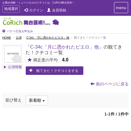
お薦め演劇・ミュージカルのクチコミは、CoRich舞台芸術！
T
menu
T
地域選択
ログイン
会員登録
o
o
g
g
g
g
l
l
バナー広告お申込み
e
e
HOME
公演
C-34c「月に憑かれたピエロ」他
観てきた！クチコミ一覧
n
n
a
「
C-34c「月に憑かれたピエロ」他
」の観てき
a
v
た！クチコミ一覧
i
v
g
★
4.0
i
満足度の平均
a
g
公演情報
t
観てきた！クチコミをする
a
i
t
o
n
i
前のページに戻る
o
n
並び替え
新着順
1-1件 / 1件中