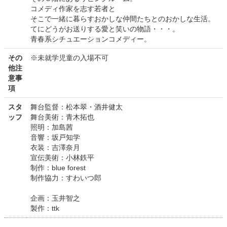
コメディ作家を志す若者と
そこで一緒に暮らすおかしな仲間たちとのおかしな生活。
てにどうがお送りする愛と笑いの物語・・・。
青春系シチュエーションコメディー。
その
※未就学児童の入場不可
他注
意事
項
スタ
舞台監督：松本翠・酒井健太
ッフ
舞台美術：青木拓也
照明：加島茜
音響：坂戸知学
衣装：吉澤奈月
宣伝美術：小林鉄平
制作：blue forest
制作協力：すわいつ郎
企画：玉井智之
製作：ttk