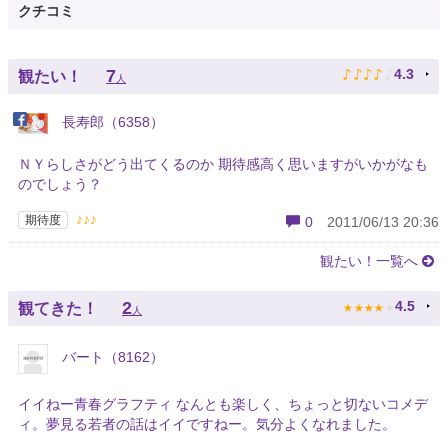
クチコミ
♪
♪
♪
♪
♪
7
4.3
観たい！
人
長寿郎（6358）
ＮＹらしさがどう出てくるのか 期待感高く思いますがいかがなも
のでしょう？
♪♪♪
期待度
0
2011/06/13 20:36
観たい！一覧へ
★
★
★
★
★
2
4.5
観てきた！
人
バート（8162）
イイねー青春グラフティ なんとも楽しく、ちょっと切ないコメデ
ィ。夢見る若者の話はイイですねー。気分よくなれました。