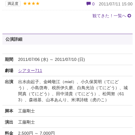
★★★★
満足度
0
2011/07/11 15:00
観てきた！一覧へ
公演詳細
期間
2011/07/06 (水) ～ 2011/07/10 (日)
劇場
シアター711
出演
出水由起子、金崎敬江（miel）、小久保英明（てにど
う）、小島啓寿、税所伊久磨、白鳥光治（てにどう）、城
間真（てにどう）、田中清貴（てにどう）、松岡努（61
3）、森雄基、山本あんり、米津詩穂（虎のこ）
脚本
工藤剛士
演出
工藤剛士
料金
2,500円 ～ 7,000円