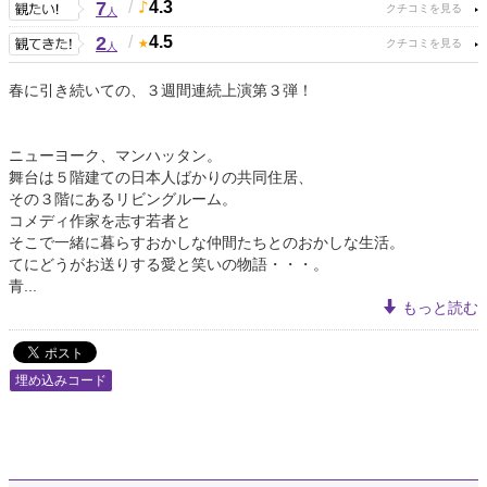
7
/
4.3
人
2
/
4.5
人
春に引き続いての、３週間連続上演第３弾！
ニューヨーク、マンハッタン。
舞台は５階建ての日本人ばかりの共同住居、
その３階にあるリビングルーム。
コメディ作家を志す若者と
そこで一緒に暮らすおかしな仲間たちとのおかしな生活。
てにどうがお送りする愛と笑いの物語・・・。
青...
もっと読む
埋め込みコード