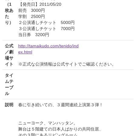
（1
【発売日】2011/05/20
枚あ
前売 3000円
た
学割 2500円
り）
２公演通しチケット 5000円
３公演通しチケット 7000円
当日券 3200円
公式
http://tamaikudo.com/tenido/ind
／劇
ex.html
場サ
イト
※正式な公演情報は公式サイトでご確認ください。
タイ
ムテ
ーブ
ル
説明
春に引き続いての、３週間連続上演第３弾！
ニューヨーク、マンハッタン。
舞台は５階建ての日本人ばかりの共同住居、
その３階にあるリビングルーム。