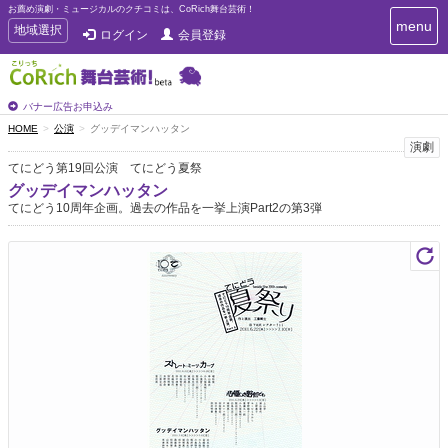
お薦め演劇・ミュージカルのクチコミは、CoRich舞台芸術！
T
menu
T
地域選択
ログイン
会員登録
o
o
g
g
g
g
l
l
バナー広告お申込み
e
e
HOME
公演
グッデイマンハッタン
n
n
演劇
a
a
v
てにどう第19回公演 てにどう夏祭
i
v
グッデイマンハッタン
g
i
てにどう10周年企画。過去の作品を一挙上演Part2の第3弾
a
g
t
a
i
t
o
n
i
o
n