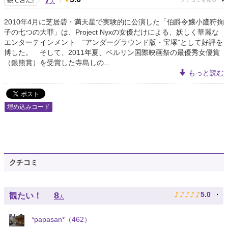
7
人
2010年4月に芝居砦・満天星で実験的に公演した「伯爵令嬢小鷹狩掬
子の七つの大罪」は、Project Nyxの女優だけによる、妖しく華麗な
エンターテインメント “アンダーグラウンド版・宝塚”として好評を
博した。 そして、2011年夏、ベルリン国際映画祭の最優秀女優賞
（銀熊賞）を受賞した寺島しの...
もっと読む
埋め込みコード
クチコミ
♪
♪
♪
♪
♪
8
5.0
観たい！
人
*papasan*（462）