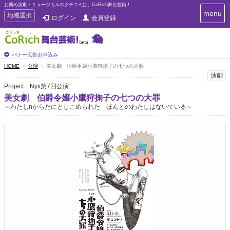
お薦め演劇・ミュージカルのクチコミは、CoRich舞台芸術！
T
menu
T
地域選択
ログイン
会員登録
o
o
g
g
g
g
l
l
バナー広告お申込み
e
e
HOME
公演
美女劇 伯爵令嬢小鷹狩掬子の七つの大罪
n
n
演劇
a
a
v
Project Nyx第7回公演
i
v
美女劇 伯爵令嬢小鷹狩掬子の七つの大罪
g
i
～わたしnからだにとじこめられた ほんとのわたしはないている～
a
g
t
a
i
t
o
n
i
o
n