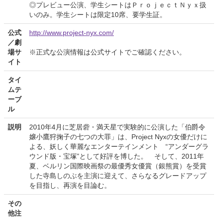
◎プレビュー公演、学生シートはＰｒｏｊｅｃｔＮｙｘ扱
いのみ。学生シートは限定10席、要学生証。
公式
http://www.project-nyx.com/
／劇
場サ
※正式な公演情報は公式サイトでご確認ください。
イト
タイ
ムテ
ーブ
ル
説明
2010年4月に芝居砦・満天星で実験的に公演した「伯爵令
嬢小鷹狩掬子の七つの大罪」は、Project Nyxの女優だけに
よる、妖しく華麗なエンターテインメント “アンダーグラ
ウンド版・宝塚”として好評を博した。 そして、2011年
夏、ベルリン国際映画祭の最優秀女優賞（銀熊賞）を受賞
した寺島しのぶを主演に迎えて、さらなるグレードアップ
を目指し、再演を目論む。
その
他注