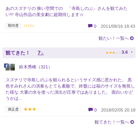
あのスズナリの 狭い空間での 「寺島しのぶ」さんを観てみた
い!!! 寺山作品の美女劇に超期待します☆
♪♪♪♪♪
期待度
0
2011/08/16 18:43
観たい！一覧へ
★
★
★
★
★
7
3.6
観てきた！
人
鈴木秀峰（321）
スズナリで寺島しのぶを観られるというサイズ感に惹かれた。 黒
色すみれさんの演奏もとても素敵で、終盤には箱のサイズを無視し
た様な 大量の水を使った演出が圧巻ではありました。 面白いかど
うかは...
★★★
満足度
0
2018/02/05 20:18
観てきた！一覧へ