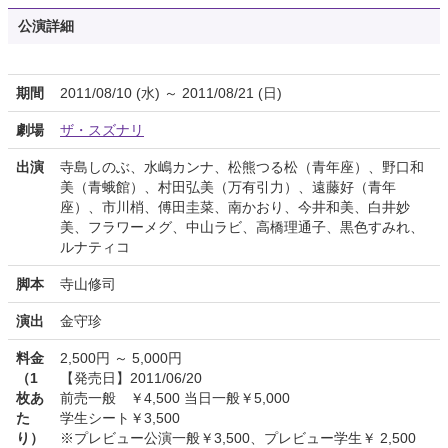
公演詳細
期間
2011/08/10 (水) ～ 2011/08/21 (日)
劇場
ザ・スズナリ
出演
寺島しのぶ、水嶋カンナ、松熊つる松（青年座）、野口和
美（青蛾館）、村田弘美（万有引力）、遠藤好（青年
座）、市川梢、傅田圭菜、南かおり、今井和美、白井妙
美、フラワーメグ、中山ラビ、高橋理通子、黒色すみれ、
ルナティコ
脚本
寺山修司
演出
金守珍
料金
2,500円 ～ 5,000円
（1
【発売日】2011/06/20
枚あ
前売一般 ￥4,500 当日一般￥5,000
た
学生シート￥3,500
り）
※プレビュー公演一般￥3,500、プレビュー学生￥ 2,500