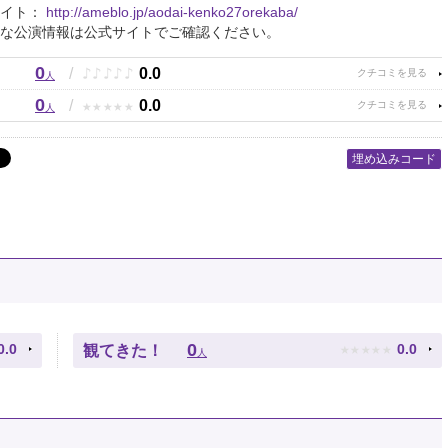
サイト：
http://ameblo.jp/aodai-kenko27orekaba/
な公演情報は公式サイトでご確認ください。
0
♪
♪
♪
♪
♪
/
0.0
人
0
★
★
★
★
★
/
0.0
人
埋め込みコード
★
★
★
★
★
0
0.0
0.0
観てきた！
人