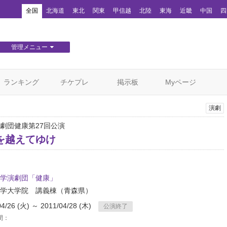
！
全国
北海道
東北
関東
甲信越
北陸
東海
近畿
中国
四
管理メニュー
団体WEBサイト管理
顧客管理
ランキング
チケプレ
掲示板
Myページ
演劇
劇団健康第27回公演
を越えてゆけ
学演劇団「健康」
学大学院 講義棟
（青森県）
04/26 (火) ～ 2011/04/28 (木)
公演終了
間：