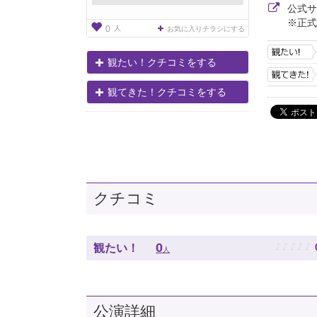
公式
※正式
人
0
お気に入りチラシにする
観たい！クチコミをする
観てきた！クチコミをする
クチコミ
♪
♪
♪
♪
♪
0
観たい！
人
公演詳細