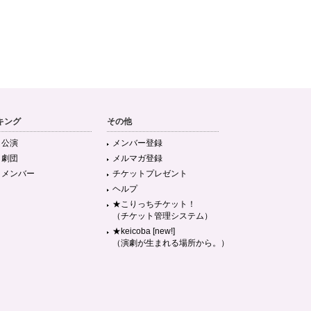
キング
その他
目公演
メンバー登録
目劇団
メルマガ登録
目メンバー
チケットプレゼント
ヘルプ
★こりっちチケット！
（チケット管理システム）
★keicoba [new!]
（演劇が生まれる場所から。）