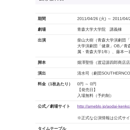
期間
2011/04/26 (火) ～ 2011/04/
劇場
青森大学大学院 講義棟
出演
柴山大樹（青森大学演劇団「
大学演劇団「健康」OB／青
属・青森大学1年）、藤本一
脚本
畑澤聖悟（渡辺源四郎商店
演出
清水司（劇団SOUTHERNC
料金（1枚あたり）
0円 ～ 0円
【発売日】
入場無料（予約制）
公式／劇場サイト
http://ameblo.jp/aodai-kenk
※正式な公演情報は公式サ
タイムテーブル