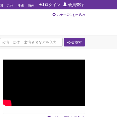
ログイン
会員登録
国
九州
沖縄
海外
バナー広告お申込み
公演検索