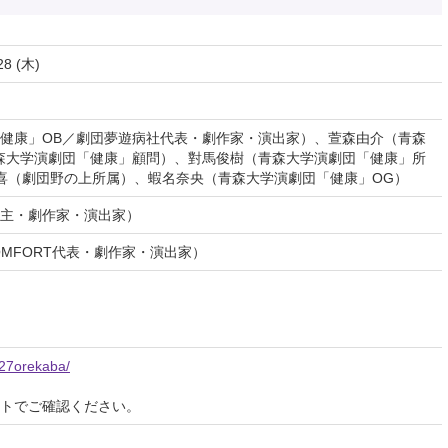
28 (木)
健康」OB／劇団夢遊病社代表・劇作家・演出家）、萱森由介（青森
森大学演劇団「健康」顧問）、對馬俊樹（青森大学演劇団「健康」所
喜（劇団野の上所属）、蝦名奈央（青森大学演劇団「健康」OG）
店主・劇作家・演出家）
OMFORT代表・劇作家・演出家）
o27orekaba/
イトでご確認ください。