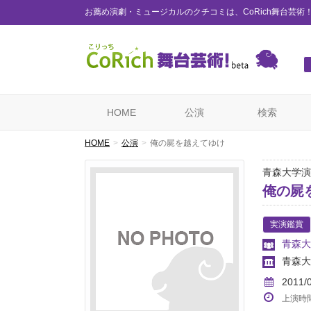
お薦め演劇・ミュージカルのクチコミは、CoRich舞台芸術
HOME
公演
検索
HOME
公演
俺の屍を越えてゆけ
青森大学演
俺の屍
実演鑑賞
青森大
青森大
2011/
上演時