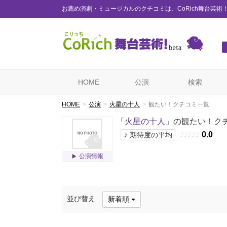
お薦め演劇・ミュージカルのクチコミは、CoRich舞台芸術
HOME
公演
検索
HOME
公演
火星の十人
観たい！クチコミ一覧
「
火星の十人
」の観たい！ク
♪
0.0
期待度の平均
♪
♪
♪
♪
♪
公演情報
並び替え
新着順