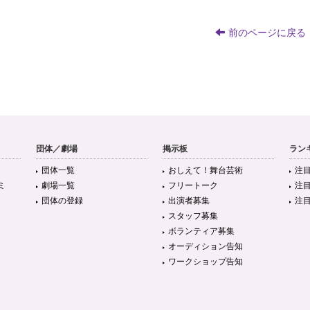
前のページに戻る
団体／劇場
掲示板
ラン
団体一覧
おしえて！舞台芸術
注
ミ
劇場一覧
フリートーク
注
団体の登録
出演者募集
注
スタッフ募集
ボランティア募集
オーディション告知
ワークショップ告知