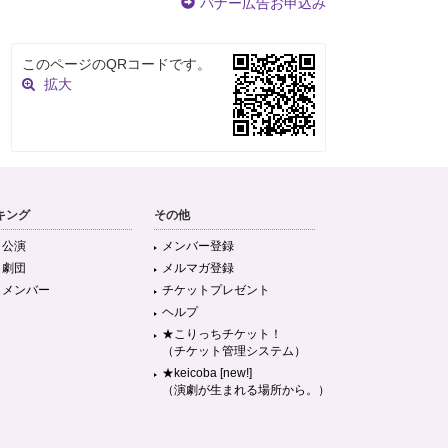
バナー広告お申込み
このページのQRコードです。
拡大
キング
その他
目公演
メンバー登録
目劇団
メルマガ登録
目メンバー
チケットプレゼント
ヘルプ
★こりっちチケット！
（チケット管理システム）
★keicoba [new!]
（演劇が生まれる場所から。）