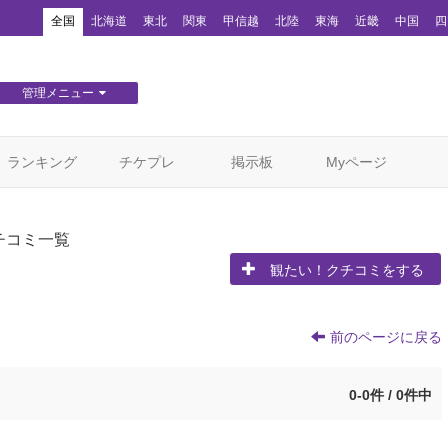
！
全国
北海道
東北
関東
甲信越
北陸
東海
近畿
中国
四
管理メニュー
団体WEBサイト管理
顧客管理
ランキング
チケプレ
掲示板
Myページ
チコミ一覧
観たい！クチコミをする
前のページに戻る
0-0件 / 0件中