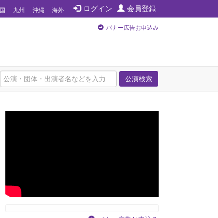
ログイン
会員登録
国
九州
沖縄
海外
バナー広告お申込み
公演検索