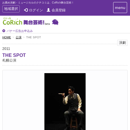
お薦め演劇・ミュージカルのクチコミは、CoRich舞台芸術！
T
menu
T
地域選択
ログイン
会員登録
o
o
g
g
g
g
l
l
バナー広告お申込み
e
e
HOME
公演
THE SPOT
n
n
演劇
a
a
v
2011
i
v
THE SPOT
g
i
札幌公演
a
g
t
a
i
t
o
n
i
o
n