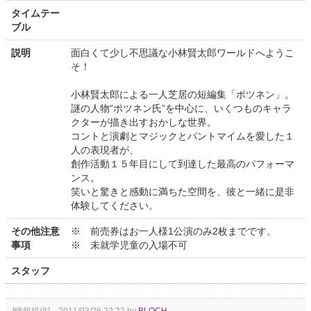
タイムテー
ブル
説明
面白くて少し不思議な小林賢太郎ワールドへようこ
そ！
小林賢太郎による一人芝居の短編集「ポツネン」。
謎の人物“ポツネン氏”を中心に、いくつものキャラ
クターが描き出すおかしな世界。
コントと演劇とマジックとパントマイムを愛した１
人の表現者が、
創作活動１５年目にして到達した最高のパフォーマ
ンス。
笑いと驚きと感動に満ちた空間を、彼と一緒に是非
体験してください。
その他注意
※ 前売券はお一人様1公演のみ2枚までです。
事項
※ 未就学児童の入場不可
スタッフ
[情報提供] 2011/03/26 22:22 by
BLOCH