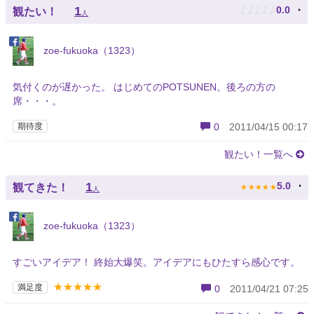
♪
♪
♪
♪
♪
1
0.0
観たい！
人
zoe-fukuoka（1323）
気付くのが遅かった。 はじめてのPOTSUNEN。後ろの方の
席・・・。
期待度
0
2011/04/15 00:17
観たい！一覧へ
★
★
★
★
★
1
5.0
観てきた！
人
zoe-fukuoka（1323）
すごいアイデア！ 終始大爆笑。アイデアにもひたすら感心です。
★★★★★
満足度
0
2011/04/21 07:25