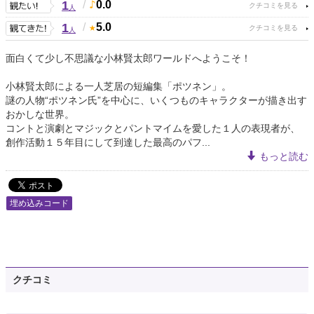
1
/
0.0
人
1
/
5.0
人
面白くて少し不思議な小林賢太郎ワールドへようこそ！
小林賢太郎による一人芝居の短編集「ポツネン」。
謎の人物“ポツネン氏”を中心に、いくつものキャラクターが描き出す
おかしな世界。
コントと演劇とマジックとパントマイムを愛した１人の表現者が、
創作活動１５年目にして到達した最高のパフ...
もっと読む
埋め込みコード
クチコミ