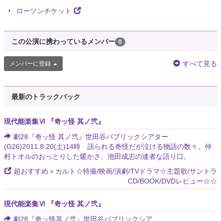
ローソンチケット
この公演に携わっているメンバー
0
すべて見る
メンバーに登録
最新のトラックバック
現代能楽集Ⅵ 『奇ッ怪 其ノ弐』
劇28『奇ッ怪 其ノ弐』世田谷パブリックシアター
(G26)2011.8.20(土)14時 語られる奇怪だが泣ける物語の数々。仲
村トオルのおっとりした暖かさ、池田成志の達者な語り口。
超おすすめ＋カルト☆特撮/映画/演劇/TVドラマ☆主題歌/サントラ
CD/BOOK/DVDレビュー☆☆
現代能楽集Ⅵ 『奇ッ怪 其ノ弐』
劇28『奇ッ怪其ノ弐』世田谷パブリックシア...