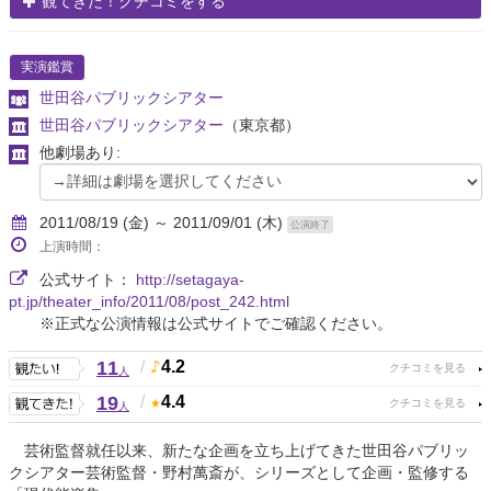
観てきた！クチコミをする
実演鑑賞
世田谷パブリックシアター
世田谷パブリックシアター
（東京都）
他劇場あり:
2011/08/19 (金) ～ 2011/09/01 (木)
公演終了
上演時間：
公式サイト：
http://setagaya-
pt.jp/theater_info/2011/08/post_242.html
※正式な公演情報は公式サイトでご確認ください。
11
/
4.2
人
19
/
4.4
人
芸術監督就任以来、新たな企画を立ち上げてきた世田谷パブリッ
クシアター芸術監督・野村萬斎が、シリーズとして企画・監修する