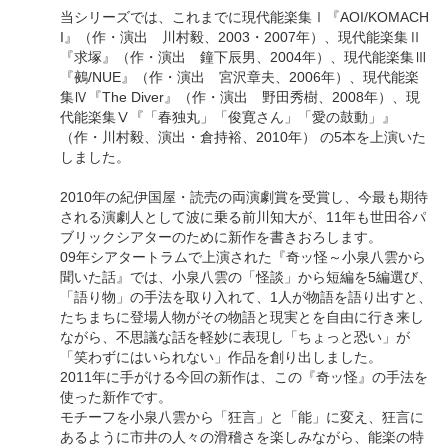
当シリーズでは、これまでに現代能楽集Ⅰ『AOI/KOMACH
I』（作・演出 川村毅、2003・2007年）、現代能楽集Ⅱ
『求塚』（作・演出 鐘下辰男、2004年）、現代能楽集Ⅲ
『鵺/NUE』（作・演出 宮沢章夫、2006年）、現代能楽
集Ⅳ『The Diver』（作・演出 野田秀樹、2008年）、現
代能楽集Ⅴ『「春独丸」「俊寛さん」「愛の鼓動」』
（作・川村毅、演出・倉持裕、2010年） の5本を上演いた
しました。
2010年の紀伊国屋・読売の両演劇賞を受賞し、今最も期待
される演劇人として波に乗る前川知大が、11年も世田谷パ
ブリックシアターのために新作を書きおろします。
09年シアタートラムで上演された『奇ッ怪～小泉八雲から
聞いた話』では、小泉八雲の「怪談」から短編を5編選び、
「語り物」の手法を取り入れて、1人が物語を語り出すと、
たちまちに登場人物がその物語と現実とを自由に行き来し
ながら、不思議な話を軽妙に表現し「ちょっと恐い」が
「笑わずにはいられない」作品を創り出しました。
2011年に手がける今回の新作は、この『奇ッ怪』の手法を
使った新作です。
モチーフを小泉八雲から「狂言」と「能」に変え、狂言に
あるように市井の人々の滑稽さを楽しみながら、能楽の特