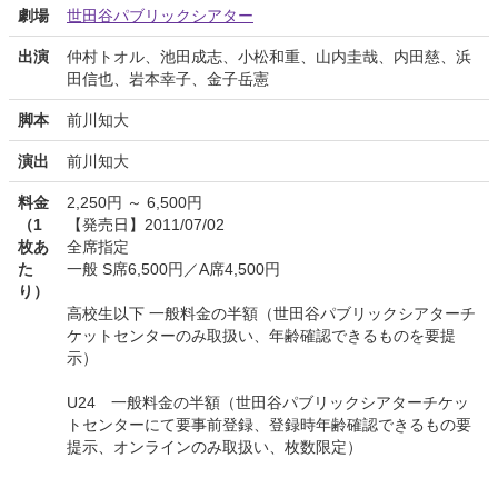
劇場
世田谷パブリックシアター
出演
仲村トオル、池田成志、小松和重、山内圭哉、内田慈、浜
田信也、岩本幸子、金子岳憲
脚本
前川知大
演出
前川知大
料金
2,250円 ～ 6,500円
（1
【発売日】2011/07/02
枚あ
全席指定
た
一般 S席6,500円／A席4,500円
り）
高校生以下 一般料金の半額（世田谷パブリックシアターチ
ケットセンターのみ取扱い、年齢確認できるものを要提
示）
U24 一般料金の半額（世田谷パブリックシアターチケッ
トセンターにて要事前登録、登録時年齢確認できるもの要
提示、オンラインのみ取扱い、枚数限定）