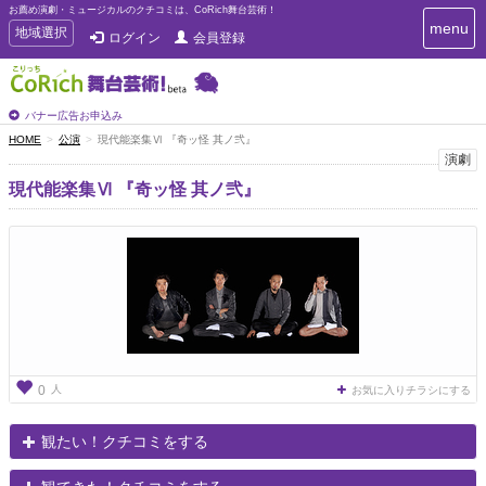
お薦め演劇・ミュージカルのクチコミは、CoRich舞台芸術！
T
menu
T
地域選択
ログイン
会員登録
o
o
g
g
g
g
l
l
バナー広告お申込み
e
e
HOME
公演
現代能楽集Ⅵ 『奇ッ怪 其ノ弐』
n
n
演劇
a
a
v
現代能楽集Ⅵ 『奇ッ怪 其ノ弐』
i
v
g
i
a
g
t
a
i
t
o
n
i
o
n
人
0
お気に入りチラシにする
観たい！クチコミをする