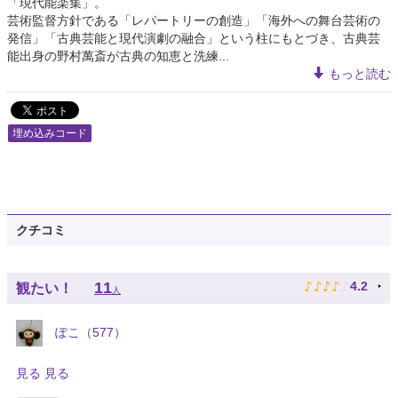
「現代能楽集」。
芸術監督方針である「レパートリーの創造」「海外への舞台芸術の
発信」「古典芸能と現代演劇の融合」という柱にもとづき、古典芸
能出身の野村萬斎が古典の知恵と洗練...
もっと読む
埋め込みコード
クチコミ
♪
♪
♪
♪
♪
11
4.2
観たい！
人
ぽこ（577）
見る 見る