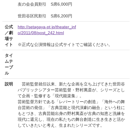
友の会会員割引 S席6,000円
世田谷区民割引 S席6,200円
公式
http://setagaya-pt.jp/theater_inf
／劇
o/2011/08/post_242.html
場サ
イト
※正式な公演情報は公式サイトでご確認ください。
タイ
ムテ
ーブ
ル
説明
芸術監督就任以来、新たな企画を立ち上げてきた世田谷
パブリックシアター芸術監督・野村萬斎が、シリーズとし
て企画・監修する「現代能楽集」。
芸術監督方針である「レパートリーの創造」「海外への舞
台芸術の発信」「古典芸能と現代演劇の融合」という柱に
もとづき、古典芸能出身の野村萬斎が古典の知恵と洗練を
現代に還元し、現在の私たちの舞台創造に生き生きと活か
していきたいと考え、生まれたシリーズです。