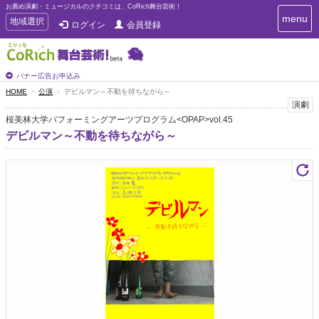
お薦め演劇・ミュージカルのクチコミは、CoRich舞台芸術！
T
menu
T
地域選択
ログイン
会員登録
o
o
g
g
g
g
l
l
バナー広告お申込み
e
e
HOME
公演
デビルマン～不動を待ちながら～
n
n
演劇
a
a
v
桜美林大学パフォーミングアーツプログラム<OPAP>vol.45
i
v
デビルマン～不動を待ちながら～
g
i
a
g
t
a
i
t
o
n
i
o
n