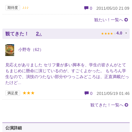
♪♪♪
期待度
0
2011/05/10 21:09
観たい！一覧へ
★
★
★
★
★
2
4.0
観てきた！
人
小野寺（62）
見応えがありました セリフ量が多い脚本を、学生の皆さんがとて
もまじめに懸命に演じているのが、すごくよかった。 もちろん学
生なので、演技のつたない部分やつっこみどころは、正直満載だっ
たけど...
★★★
満足度
0
2011/05/19 01:46
観てきた！一覧へ
公演詳細