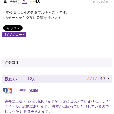
2
/
4.0
人
※本公演は女性のみダブルキャストです。
※Aチームから交互に公演を行います。
埋め込みコード
クチコミ
♪
♪
♪
♪
♪
12
4.7
観たい！
人
長寿郎（6356）
過去に上演された記憶ありますが 正確には憶えていません、 ただ
タイトルが記憶にあります。 脚本が出回っていたりしているので
しょうか？ 興味を覚えます。