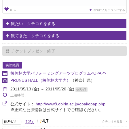
人
0
お気に入りチラシにする
観たい！クチコミをする
観てきた！クチコミをする
チケットプレゼント終了
実演鑑賞
桜美林大学パフォーミングアーツプログラム<OPAP>
PRUNUS HALL（桜美林大学内）
（神奈川県）
2011/05/13 (金) ～ 2011/05/20 (金)
公演終了
上演時間：
公式サイト：
http://www8.obirin.ac.jp/opai/opap.php
※正式な公演情報は公式サイトでご確認ください。
12
/
4.7
人