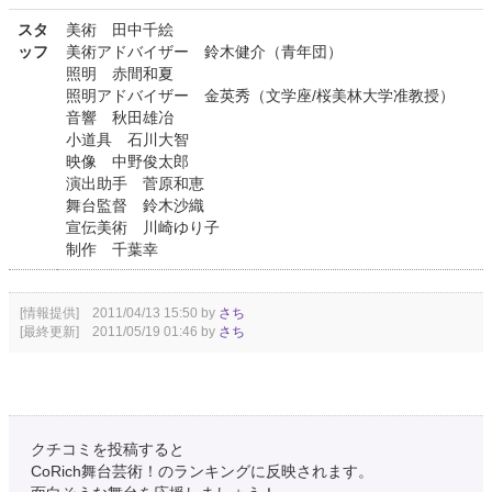
スタ
美術 田中千絵
ッフ
美術アドバイザー 鈴木健介（青年団）
照明 赤間和夏
照明アドバイザー 金英秀（文学座/桜美林大学准教授）
音響 秋田雄冶
小道具 石川大智
映像 中野俊太郎
演出助手 菅原和恵
舞台監督 鈴木沙織
宣伝美術 川崎ゆり子
制作 千葉幸
[情報提供] 2011/04/13 15:50 by
さち
[最終更新] 2011/05/19 01:46 by
さち
クチコミを投稿すると
CoRich舞台芸術！のランキングに反映されます。