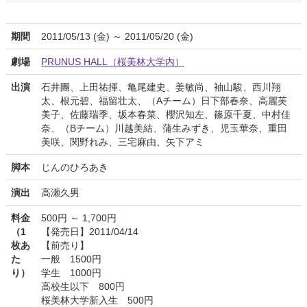
期間
2011/05/13 (金) ～ 2011/05/20 (金)
劇場
PRUNUS HALL（桜美林大学内）
出演
石井團、上田祐揮、亀尾建史、姜敏尚、袖山駿、西川翔
太、根元碧、福留壮太、（Aチーム）日下部春奈、高麗芙
美子、佐藤瑞季、坂本春菜、櫻沢知左、篠原千夏、中村佳
奈、（Bチーム）川越美結、蒲生みずき、児玉華奈、重田
美咲、関野れみ、三宅麻由、矢下アミ
脚本
じんのひろあき
演出
高瀬久男
料金
500円 ～ 1,700円
（1
【発売日】2011/04/14
枚あ
【前売り】
た
一般 1500円
り）
学生 1000円
高校生以下 800円
桜美林大学新入生 500円