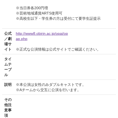
※当日券各200円増
※芸術地域通貨ARTS使用可
※高校生以下・学生券の方は受付にて要学生証提示
公式
http://www8.obirin.ac.jp/opai/op
／劇
ap.php
場サ
イト
※正式な公演情報は公式サイトでご確認ください。
タイ
ムテ
ーブ
ル
説明
※本公演は女性のみダブルキャストです。
※Aチームから交互に公演を行います。
その
他注
意事
項