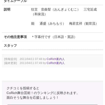
タイムテーブル
説明
狂言 音曲聟（おんぎょくむこ） 三宅近成
（和泉流）
能 通盛（みちもり） 梅若玄祥（観世流）
その他注意事項
＊字幕付です（日本語・英語）
スタッフ
[情報提供] 2011/04/11 07:48 by
CoRich案内人
[最終更新] 2011/04/11 07:49 by
CoRich案内人
クチコミを投稿すると
CoRich舞台芸術！のランキングに反映されます。
面白そうな舞台を応援しましょう！