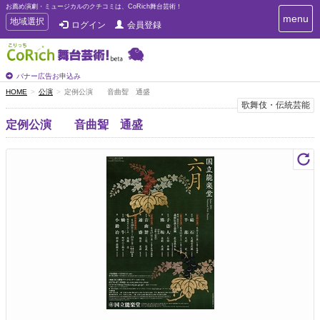
お薦め演劇・ミュージカルのクチコミは、CoRich舞台芸術！
T
menu
T
地域選択
ログイン
会員登録
o
o
g
g
g
g
l
l
バナー広告お申込み
e
e
HOME
公演
定例公演 音曲聟 通盛
n
n
歌舞伎・伝統芸能
a
a
v
定例公演 音曲聟 通盛
i
v
g
i
a
g
t
a
i
t
o
n
i
o
n