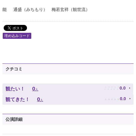
能 通盛（みちもり） 梅若玄祥（観世流）
埋め込みコード
クチコミ
♪
♪
♪
♪
♪
0
0.0
観たい！
人
★
★
★
★
★
0
0.0
観てきた！
人
公演詳細