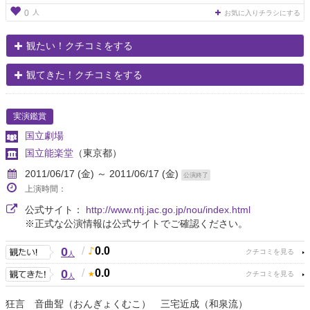
人
0
お気に入りチラシにする
観たい！クチコミをする
観てきた！クチコミをする
実演鑑賞
国立劇場
国立能楽堂
（東京都）
2011/06/17 (金) ～ 2011/06/17 (金)
公演終了
上演時間：
公式サイト：
http://www.ntj.jac.go.jp/nou/index.html
※正式な公演情報は公式サイトでご確認ください。
0
/
0.0
人
0
/
0.0
人
狂言 音曲聟（おんぎょくむこ） 三宅近成（和泉流）