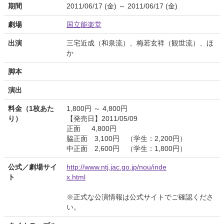
期間
2011/06/17 (金) ～ 2011/06/17 (金)
劇場
国立能楽堂
出演
三宅近成（和泉流）、梅若玄祥（観世流）、ほ
か
脚本
演出
料金（1枚あた
1,800円 ～ 4,800円
り）
【発売日】2011/05/09
正面 4,800円
脇正面 3,100円 （学生：2,200円）
中正面 2,600円 （学生：1,800円）
公式／劇場サイ
http://www.ntj.jac.go.jp/nou/inde
ト
x.html
※正式な公演情報は公式サイトでご確認くださ
い。