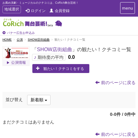
お薦め演劇・ミュージカルのクチコミは、CoRich舞台芸術！
T
menu
T
地域選択
ログイン
会員登録
o
o
g
g
g
g
l
l
バナー広告お申込み
e
e
HOME
公演
SHOW店街組曲
観たい！クチコミ一覧
n
n
a
「
SHOW店街組曲
」の観たい！クチコミ一覧
a
v
i
v
♪
0.0
期待度の平均
g
公演情報
i
a
観たい！クチコミをする
g
t
a
i
t
o
前のページに戻る
n
i
o
並び替え
新着順
n
0-0件 / 0件中
まだクチコミはありません
前のページに戻る