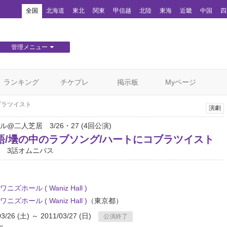
！
全国
北海道
東北
関東
甲信越
北陸
東海
近畿
中国
四
管理メニュー
団体WEBサイト管理
顧客管理
ランキング
チケプレ
掲示板
Myページ
ブラツイスト
演劇
@二人芝居 3/26・27 (4回公演)
語/壜の中のラブソング/ハートにコブラツイスト
 3話オムニバス
ニズホール ( Waniz Hall )
ニズホール ( Waniz Hall )
（東京都）
03/26 (土) ～ 2011/03/27 (日)
公演終了