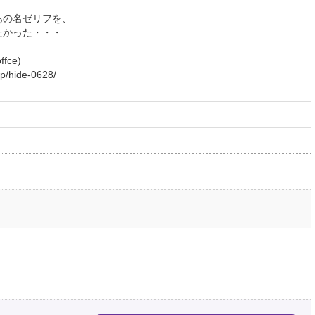
あの名ゼリフを、
たかった・・・
fce)
p/hide-0628/