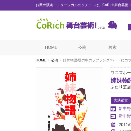
お薦め演劇・ミュージカルのクチコミは、CoRich舞台芸術
HOME
公演
検索
HOME
公演
姉妹物語/壜の中のラブソング/ハートにコ
ワニズホール
姉妹物
ふたり芝居
実演鑑賞
新中野ワ
新中野ワ
2011/