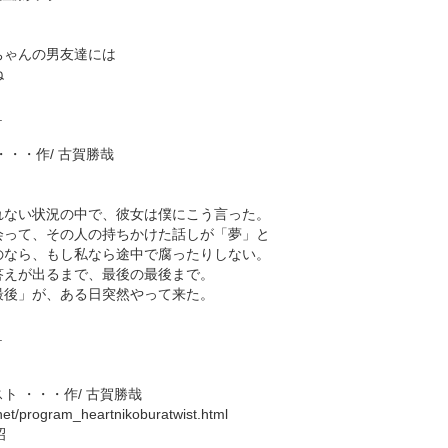
ちゃんの男友達には
ね
＿
・・・作/ 古賀勝哉
れない状況の中で、彼女は僕にこう言った。
会って、その人の持ちかけた話しが「夢」と
のなら、もし私なら途中で腐ったりしない。
答えが出るまで、最後の最後まで。
最後」が、ある日突然やって来た。
＿
ト ・・・作/ 古賀勝哉
.net/program_heartnikoburatwist.html
昭