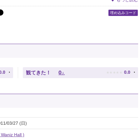
埋め込みコード
★
★
★
★
★
0
0.0
0.0
観てきた！
人
011/03/27 (日)
iz Hall )