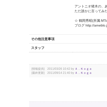
アントニオ猪木の、
ただ誰かに言ってみ
☆ 鶴岡秀昭(所属:MTof
ブログ http://ameblo.j
その他注意事項
スタッフ
[情報提供] 2011/03/26 10:42 by
Ａ．Ｋｏｇａ
[最終更新] 2011/09/14 21:40 by
Ａ．Ｋｏｇａ