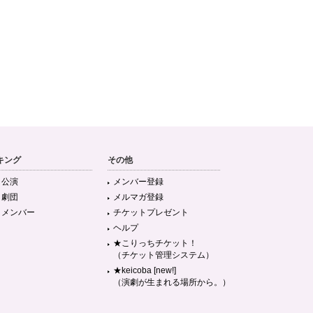
キング
その他
目公演
メンバー登録
目劇団
メルマガ登録
目メンバー
チケットプレゼント
ヘルプ
★こりっちチケット！
（チケット管理システム）
★keicoba [new!]
（演劇が生まれる場所から。）