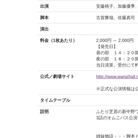
出演
安藤桃子、加藤優季
脚本
古賀勝哉、佐藤真司
演出
料金（1枚あたり）
2,000円 ～ 2,000円
【発売日】
昼の部 １４：２０
夜の部 １８：２０
当日清算。受付にて
公式／劇場サイト
http://www.wanizhall.
※正式な公演情報は
タイムテーブル
説明
ふたり芝居の新中野
3話のオムニバス公演
姉妹物語・・・脚本 