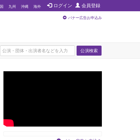
ログイン
会員登録
国
九州
沖縄
海外
バナー広告お申込み
公演検索