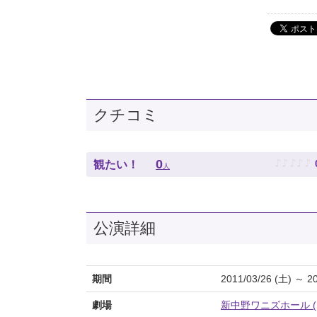
クチコミ
♪
♪
♪
♪
♪
0
観たい！
人
公演詳細
期間
2011/03/26 (土) ～ 2
劇場
新中野ワニズホール ( Wan