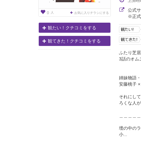
上演時
公式
人
0
お気に入りチラシにする
※正式
観たい！クチコミをする
観てきた！クチコミをする
ふたり芝居
3話のオム
姉妹物語・
安藤桃子 ×
それにして
ろくな人が
＿＿＿＿＿
壜の中のラ
小...