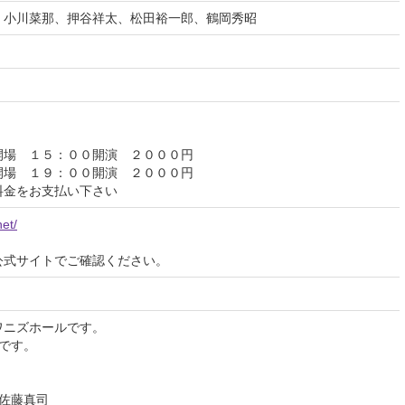
、小川菜那、押谷祥太、松田裕一郎、鶴岡秀昭
開場 １５：００開演 ２０００円
開場 １９：００開演 ２０００円
料金をお支払い下さい
net/
公式サイトでご確認ください。
ワニズホールです。
です。
/佐藤真司