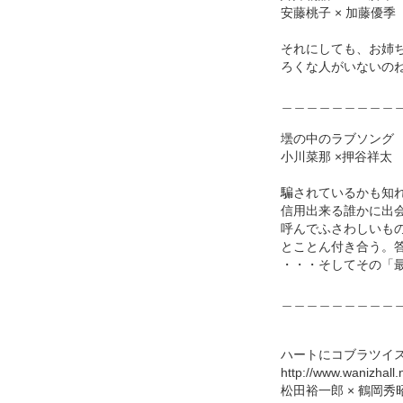
安藤桃子 × 加藤優季
それにしても、お姉
ろくな人がいないの
＿＿＿＿＿＿＿＿＿
壜の中のラブソング 
小川菜那 ×押谷祥太
騙されているかも知
信用出来る誰かに出
呼んでふさわしいも
とことん付き合う。
・・・そしてその「
＿＿＿＿＿＿＿＿＿
ハートにコブラツイス
http://www.wanizhall
松田裕一郎 × 鶴岡秀