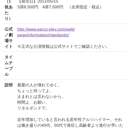
（1
【発売日】2011/05/15
枚あ
S席8,500円 A席7,500円 （全席指定・税込）
た
り）
公式
http://www.parco-play.com/web/
／劇
page/information/ritardando/
場サ
イト
※正式な公演情報は公式サイトでご確認ください。
タイ
ムテ
ーブ
ル
説明
最愛の人が壊れてゆく。
ちょっと待ってよ、
止まれとは言わないから。
時間よ、お願い、
リタルダンドで。
近年増加していると言われる若年性アルツハイマー。それ
は働き盛りの40代、50代で発症し高齢者より進行が早いた