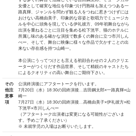
女優として確実な地位を印象づけ円熟味も加えつつある一
路真輝、ジャンルを問わず観る人をつねに惹きつけずには
おけない高橋由美子、印象的な容姿と歌唱力でミュージカ
ルを中心に頭角を現している伊礼彼方、09年初舞台ながら
出演を重ねるごとに注目を集める松下洸平、猫のホテルに
所属し味のある確かな演技で数多くの舞台に立つ市川しん
ぺー、そして、舞台に映像に様々な作品で欠かすことの出
来ない存在感を持つ山崎一。
本公演にうってつけとも言える初顔合わせの２人のクリエ
ーターがつくりだす作品世界、そして精鋭のキャストたち
によるクオリティの高い舞台にご期待下さい。
その
公演終演後にアフタートークを行います。
他注
7月20日（水）18:30の回終演後…吉田鋼太郎×一路真輝×山
意事
崎一
項
7月27日（水）18:30の回終演後…高橋由美子×伊礼彼方×松
下洸平×市川しんぺー
（アフタートーク出演者は変更になる可能性がございま
す。予めご了承ください）
※ 未就学児の入場はお断りいたします。