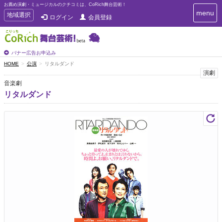
お薦め演劇・ミュージカルのクチコミは、CoRich舞台芸術！
T
menu
T
地域選択
ログイン
会員登録
o
o
g
g
g
g
l
l
バナー広告お申込み
e
e
HOME
公演
リタルダンド
n
n
演劇
a
a
v
音楽劇
i
v
リタルダンド
g
i
a
g
t
a
i
t
o
n
i
o
n