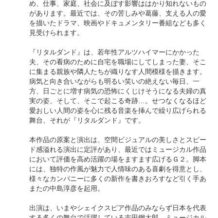
め、仕事、家庭、社会に及ぼす影響ははかり知れないもの
があります。最近では、その苦しみや葛藤、支える人の愛
を描いたドラマ、映画やドキュメンタリー番組なども多く
見受けられます。
『リタルダンド』は、若年性アルツハイマーにかかった
夫、その看病のために自宅を職場にしてしまった妻、そこ
に集まる親族や隣人たちが織りなす人間模様を描きます。
病気と向き合いながらも明るい笑いの絶えない毎日、一
方、日ごとに増す病気の恐怖にくじけそうになる夫婦の真
実の姿、そして、そこで起こる奇跡…。せつなくなるほど
愛おしい人間の姿を心に残る音楽を挿んで繰り広げられる
舞台、それが『リタルダンド』です。
本作品の原案と演出は、空間ビジュアルの美しさとスピー
ド感溢れる演出に定評があり、最近ではミュージカル作品
において評価を高め活躍の場をますます広げるＧ２。脚本
には、独特の作風が魅力で人情味のある喜劇を得意とし、
様々なカンパニーに多くの新作を書きおろすなど引く手あ
またの中島淳彦を起用。
出演は、いまやシェイクスピア作品のみならず日本を代表
する多くの舞台で活躍している吉田鋼太郎、ミュージカル