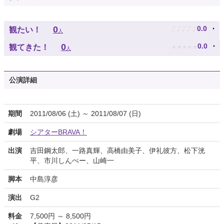
♪
♪
♪
♪
♪
0
0.0
観たい！
人
★
★
★
★
★
0
0.0
観てきた！
人
公演詳細
期間
2011/08/06 (土) ～ 2011/08/07 (日)
劇場
シアターBRAVA！
出演
吉田鋼太郎、一路真輝、高橋由美子、伊礼彼方、松下洸
平、市川しんぺー、山崎一
脚本
中島淳彦
演出
G2
料金
7,500円 ～ 8,500円