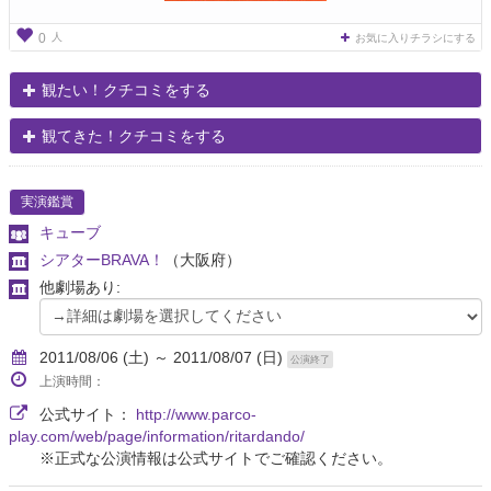
人
0
お気に入りチラシにする
観たい！クチコミをする
観てきた！クチコミをする
実演鑑賞
キューブ
シアターBRAVA！
（大阪府）
他劇場あり:
2011/08/06 (土) ～ 2011/08/07 (日)
公演終了
上演時間：
公式サイト：
http://www.parco-
play.com/web/page/information/ritardando/
※正式な公演情報は公式サイトでご確認ください。