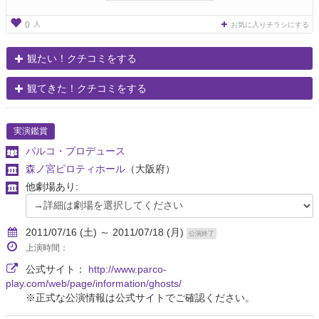
人
0
お気に入りチラシにする
観たい！クチコミをする
観てきた！クチコミをする
実演鑑賞
パルコ・プロデュース
森ノ宮ピロティホール
（大阪府）
他劇場あり:
2011/07/16 (土) ～ 2011/07/18 (月)
公演終了
上演時間：
公式サイト：
http://www.parco-
play.com/web/page/information/ghosts/
※正式な公演情報は公式サイトでご確認ください。