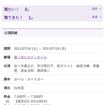
♪
♪
♪
♪
♪
0
0.0
観たい！
人
★
★
★
★
★
1
0.0
観てきた！
人
公演詳細
期間
2011/07/16 (土) ～ 2011/07/18 (月)
劇場
森ノ宮ピロティホール
出演
佐々木蔵之介、市川実日子、有川マコト、細見大輔、斉藤
悠、原金太郎、奥田瑛二
脚本
ポール・オースター
演出
白井晃
料金
7,500円 ～ 7,500円
（1
【発売日】2011/05/15