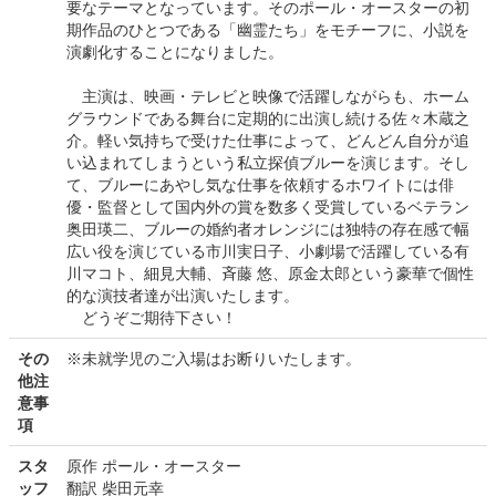
要なテーマとなっています。そのポール・オースターの初
期作品のひとつである「幽霊たち」をモチーフに、小説を
演劇化することになりました。
主演は、映画・テレビと映像で活躍しながらも、ホーム
グラウンドである舞台に定期的に出演し続ける佐々木蔵之
介。軽い気持ちで受けた仕事によって、どんどん自分が追
い込まれてしまうという私立探偵ブルーを演じます。そし
て、ブルーにあやし気な仕事を依頼するホワイトには俳
優・監督として国内外の賞を数多く受賞しているベテラン
奥田瑛二、ブルーの婚約者オレンジには独特の存在感で幅
広い役を演じている市川実日子、小劇場で活躍している有
川マコト、細見大輔、斉藤 悠、原金太郎という豪華で個性
的な演技者達が出演いたします。
どうぞご期待下さい！
その
※未就学児のご入場はお断りいたします。
他注
意事
項
スタ
原作 ポール・オースター
ッフ
翻訳 柴田元幸