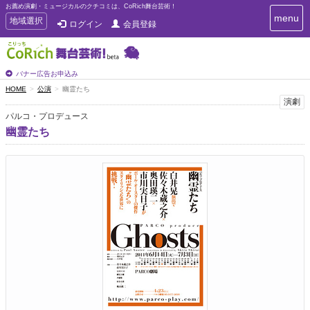
お薦め演劇・ミュージカルのクチコミは、CoRich舞台芸術！
T
menu
T
地域選択
ログイン
会員登録
o
o
g
g
g
g
l
l
バナー広告お申込み
e
e
HOME
公演
幽霊たち
n
n
演劇
a
a
v
パルコ・プロデュース
i
v
幽霊たち
g
i
a
g
t
a
i
t
o
n
i
o
n