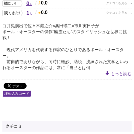
0
/
0.0
人
1
/
0.0
人
白井晃演出で佐々木蔵之介×奥田瑛二×市川実日子が
ポール・オースターの傑作“幽霊たち”のスタイリッシュな世界に挑
戦！
現代アメリカを代表する作家のひとりであるポール・オースタ
ー。
前衛的でありながら、同時に軽妙、洒脱、洗練された文学といわ
れるオースターの作品には、常に「自己とは何...
もっと読む
埋め込みコード
クチコミ