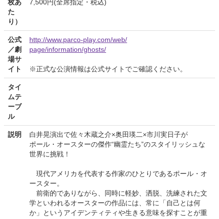
枚あ
7,500円(全席指定・税込)
た
り）
公式
http://www.parco-play.com/web/
／劇
page/information/ghosts/
場サ
イト
※正式な公演情報は公式サイトでご確認ください。
タイ
ムテ
ーブ
ル
説明
白井晃演出で佐々木蔵之介×奥田瑛二×市川実日子が
ポール・オースターの傑作“幽霊たち”のスタイリッシュな
世界に挑戦！
現代アメリカを代表する作家のひとりであるポール・オ
ースター。
前衛的でありながら、同時に軽妙、洒脱、洗練された文
学といわれるオースターの作品には、常に「自己とは何
か」というアイデンティティや生きる意味を探すことが重