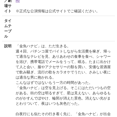
／劇
m/
場サ
イト
※正式な公演情報は公式サイトでご確認ください。
タイ
ムテ
ーブ
ル
説明
「金魚ハナビ」は、ただ生きる。
週４回、パチンコ屋でバイトしながら生活費を稼ぎ、帰っ
て適当なテレビを見、ありあわせの食事を食べ、シャワー
を浴び、携帯電話でメールをうって、眠る。たまに出かけ
て人と会い、服やアクセサリーの類を買い、安価な居酒屋
で飲み騒ぎ、流行の歌をカラオケでうたい、さみしい夜に
は適当な男に抱かれる。
こんなはずではないもう一方の時間があった。
「金魚ハナビ」は空を見上げる。そこにはただいつもの空
がある。街の空は明るすぎて、星は見えない。あらゆるも
のがかすんでぼやけ、輪郭が消えた景色。消えない光がま
とわりついて、夜はいつも灰色だった。
白夜行にも似たその行き着く先に、「金魚ハナビ」が出会