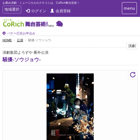
お薦め演劇・ミュージカルのクチコミは、CoRich舞台芸術！
T
menu
T
地域選択
ログイン
会員登録
o
o
g
g
g
g
l
l
バナー広告お申込み
e
e
HOME
公演
騒擾-ソウジョウ-
n
n
演劇
a
a
v
演劇集団よろずや 番外公演
i
v
騒擾-ソウジョウ-
g
i
a
g
t
a
i
t
o
n
i
o
n