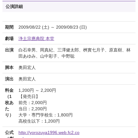
公演詳細
期間
2009/08/22 (土) ～ 2009/08/23 (日)
劇場
浄土宗應典院 本堂
出演
白石幸男、岡真紀、三澤健太郎、桝實七月子、原直樹、林
田あゆみ、山中彩子、中野聡
脚本
奥田宏人
演出
奥田宏人
料金
1,200円 ～ 2,200円
（1
【発売日】
枚あ
前売：2,000円
た
当日：2,200円
り）
大学・専門学校生：1,800円
高校生以下：1,200円
公式
http://yorozuya1996.web.fc2.co