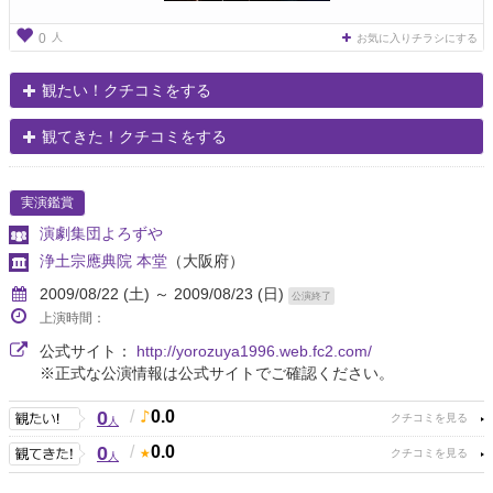
人
0
お気に入りチラシにする
観たい！クチコミをする
観てきた！クチコミをする
実演鑑賞
演劇集団よろずや
浄土宗應典院 本堂
（大阪府）
2009/08/22 (土) ～ 2009/08/23 (日)
公演終了
上演時間：
公式サイト：
http://yorozuya1996.web.fc2.com/
※正式な公演情報は公式サイトでご確認ください。
0
/
0.0
人
0
/
0.0
人