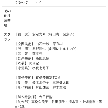
うものは……？？
その
他注
意事
項
スタ
【前 説】 安定志向（福田恵・藤京子）
ッフ
【空間美術】 白石幸雄・原直樹
【照 明】 奥野淳也（劇団レトルト内閣）
【音 響】 森本亮
【効果映像】 高田恵輔
【衣装】 岡真紀
【小道具】 桝實七月子
【宣伝美術】 宣伝美術家TOM
【制 作】 鈴木那奈子・三澤健太郎
【制作補佐】 片山加菜・鉾木章浩
【製作総指揮】 寺田夢酔
【制作部】高松久美子・竹田朋子・清水亘・上畑圭市・黒
田和幸