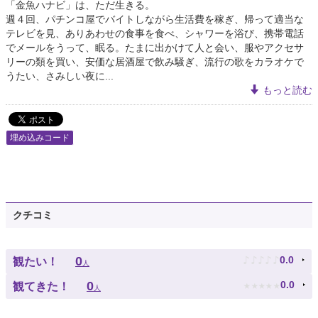
「金魚ハナビ」は、ただ生きる。
週４回、パチンコ屋でバイトしながら生活費を稼ぎ、帰って適当な
テレビを見、ありあわせの食事を食べ、シャワーを浴び、携帯電話
でメールをうって、眠る。たまに出かけて人と会い、服やアクセサ
リーの類を買い、安価な居酒屋で飲み騒ぎ、流行の歌をカラオケで
うたい、さみしい夜に...
もっと読む
埋め込みコード
クチコミ
♪
♪
♪
♪
♪
0
0.0
観たい！
人
★
★
★
★
★
0
0.0
観てきた！
人