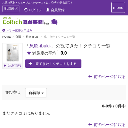
お薦め演劇・ミュージカルのクチコミは、CoRich舞台芸術！
T
menu
T
地域選択
ログイン
会員登録
o
o
g
g
g
g
l
l
バナー広告お申込み
e
e
HOME
公演
息吹-ibuki-
観てきた！クチコミ一覧
n
n
a
「
息吹-ibuki-
」の観てきた！クチコミ一覧
a
v
i
v
★
0.0
満足度の平均
g
i
a
観てきた！クチコミをする
g
公演情報
t
a
i
t
o
前のページに戻る
n
i
o
並び替え
新着順
n
0-0件 / 0件中
まだクチコミはありません
前のページに戻る