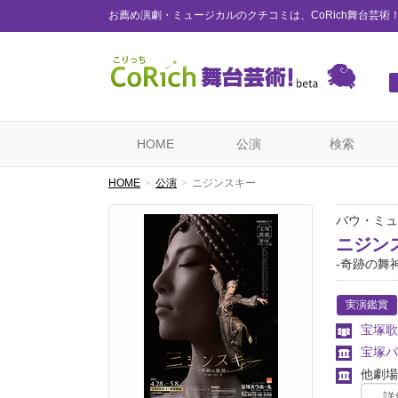
お薦め演劇・ミュージカルのクチコミは、CoRich舞台芸術
HOME
公演
検索
HOME
公演
ニジンスキー
バウ・ミュ
ニジン
-奇跡の舞神
実演鑑賞
宝塚歌
宝塚バ
他劇場