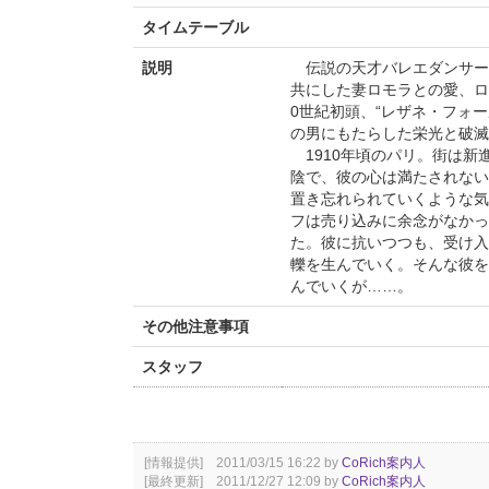
タイムテーブル
説明
伝説の天才バレエダンサー
共にした妻ロモラとの愛、ロ
0世紀初頭、“レザネ・フォ
の男にもたらした栄光と破滅
1910年頃のパリ。街は新
陰で、彼の心は満たされない
置き忘れられていくような気
フは売り込みに余念がなかっ
た。彼に抗いつつも、受け入
轢を生んでいく。そんな彼を
んでいくが……。
その他注意事項
スタッフ
[情報提供] 2011/03/15 16:22 by
CoRich案内人
[最終更新] 2011/12/27 12:09 by
CoRich案内人