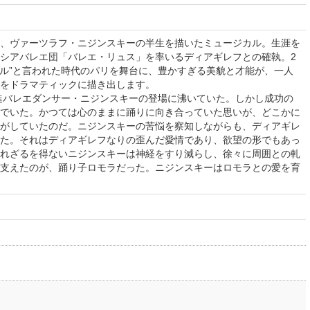
、ヴァーツラフ・ニジンスキーの半生を描いたミュージカル。生涯を
シアバレエ団「バレエ・リュス」を率いるディアギレフとの確執。2
ール”と言われた時代のパリを舞台に、豊かすぎる美貌と才能が、一人
をドラマティックに描き出します。
進バレエダンサー・ニジンスキーの登場に沸いていた。しかし成功の
でいた。かつては心のままに踊りに向き合っていた思いが、どこかに
がしていたのだ。ニジンスキーの苦悩を察知しながらも、ディアギレ
た。それはディアギレフなりの歪んだ愛情であり、欲望の形でもあっ
れざるを得ないニジンスキーは神経をすり減らし、徐々に周囲との軋
支えたのが、踊り子ロモラだった。ニジンスキーはロモラとの愛を育