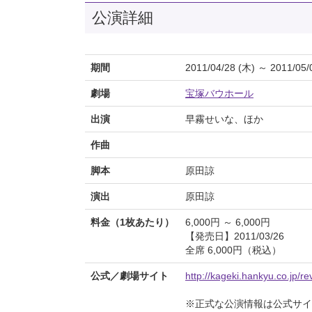
公演詳細
期間
2011/04/28 (木) ～ 2011/05/
劇場
宝塚バウホール
出演
早霧せいな、ほか
作曲
脚本
原田諒
演出
原田諒
料金（1枚あたり）
6,000円 ～ 6,000円
【発売日】2011/03/26
全席 6,000円（税込）
公式／劇場サイト
http://kageki.hankyu.co.jp/r
※正式な公演情報は公式サ