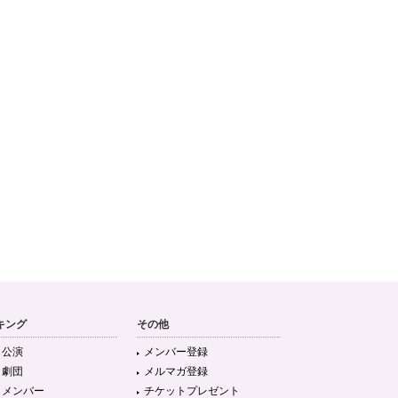
キング
その他
目公演
メンバー登録
目劇団
メルマガ登録
目メンバー
チケットプレゼント