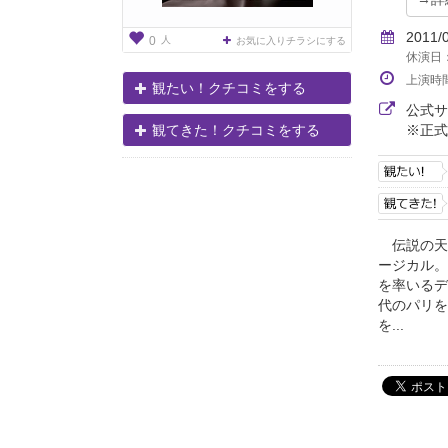
2011/
人
0
お気に入りチラシにする
休演日：
上演時
観たい！クチコミをする
公式
※正式
観てきた！クチコミをする
伝説の天
ージカル。
を率いるデ
代のパリを
を...