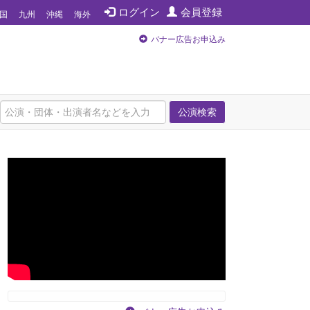
ログイン
会員登録
国
九州
沖縄
海外
バナー広告お申込み
公演検索