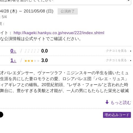
04/28 (木) ～ 2011/05/08 (日)
公演終了
5/4
間：
サイト：
http://kageki.hankyu.co.jp/revue/222/index.shtml
な公演情報は公式サイトでご確認ください。
0
♪
♪
♪
♪
♪
/
0.0
人
1
★
★
★
★
★
/
3.0
人
才バレエダンサー、ヴァーツラフ・ニジンスキーの半生を描いたミュ
生涯を共にした妻ロモラとの愛、ロシアバレエ団「バレエ・リュス」
ィアギレフとの確執。20世紀初頭、“レザネ・フォール”と言われた時
舞台に、豊かすぎる美貌と才能が、一人の男にもたらした栄光と破滅
もっと読む
埋め込みコード