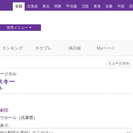
！
全国
北海道
東北
関東
甲信越
北陸
東海
近畿
中国
四
管理メニュー
団体WEBサイト管理
顧客管理
ランキング
チケプレ
掲示板
Myページ
ミュージカル
ージカル
スキー
-
劇団
ウホール
（兵庫県）
あり: