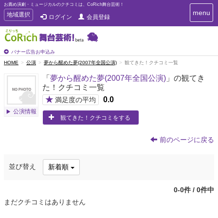
お薦め演劇・ミュージカルのクチコミは、CoRich舞台芸術！
T
menu
T
地域選択
ログイン
会員登録
o
o
g
g
g
g
l
l
バナー広告お申込み
e
e
HOME
公演
夢から醒めた夢(2007年全国公演)
観てきた！クチコミ一覧
n
n
a
「
夢から醒めた夢(2007年全国公演)
」の観てき
a
v
た！クチコミ一覧
i
v
g
★
0.0
i
満足度の平均
a
g
公演情報
t
観てきた！クチコミをする
a
i
t
o
n
i
前のページに戻る
o
n
並び替え
新着順
0-0件 / 0件中
まだクチコミはありません