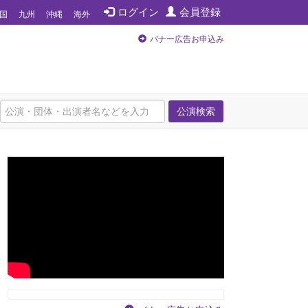
ログイン
会員登録
国
九州
沖縄
海外
バナー広告お申込み
公演検索