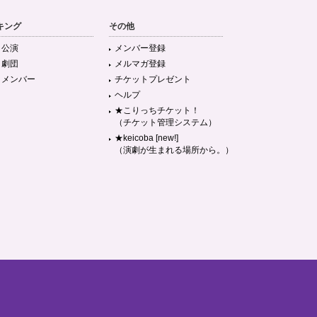
キング
その他
目公演
メンバー登録
目劇団
メルマガ登録
目メンバー
チケットプレゼント
ヘルプ
★こりっちチケット！
（チケット管理システム）
★keicoba [new!]
（演劇が生まれる場所から。）