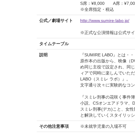
S席：¥8,000 A席：¥7,00
※全席指定・税込
公式／劇場サイト
http://www.sumire-labo.jp/
※正式な公演情報は公式サ
タイムテーブル
説明
『SUMIRE LABO』とは・
原作本の出版から、映像（D
め同じ主役で設定され、同じ
ィアで同時に楽しんでいただ
LABO（スミレ ラボ）』。
文字通り次々に実験的なコン
『スミレ刑事の花咲く事件簿
小説、CSオンエアドラマ、
スミレ刑事(デカ)こと、女性
と解決していくスタイリッシ
その他注意事項
※未就学児童の入場不可