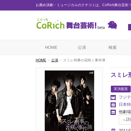
お薦め演劇・ミュージカルのクチコミは、CoRich舞台芸術
HOME
公演
検索
HOME
公演
スミレ刑事の花咲く事件簿
スミレ
実演鑑賞
フジテ
日本特
他劇場
2011/