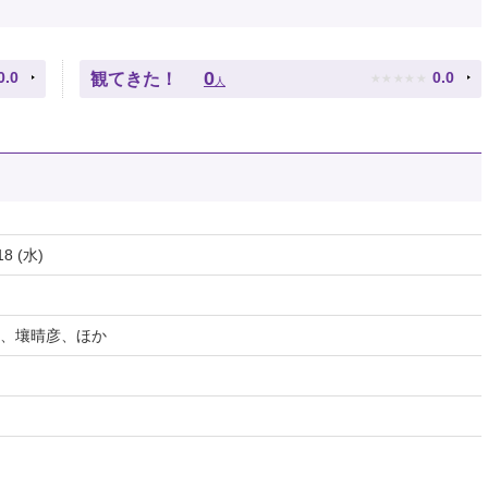
★
★
★
★
★
0
0.0
0.0
観てきた！
人
18 (水)
、壤晴彦、ほか