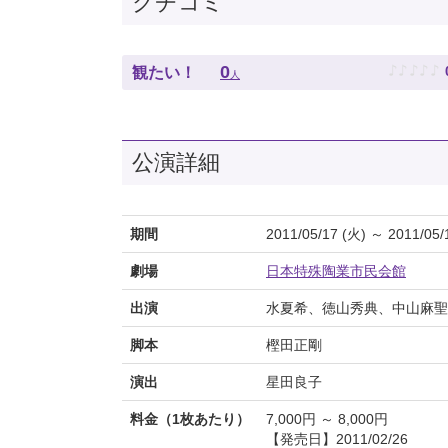
クチコミ
♪
♪
♪
♪
♪
0
観たい！
人
公演詳細
期間
2011/05/17 (火) ～ 2011/05/
劇場
日本特殊陶業市民会館
出演
水夏希、徳山秀典、中山麻聖
脚本
樫田正剛
演出
星田良子
料金（1枚あたり）
7,000円 ～ 8,000円
【発売日】2011/02/26