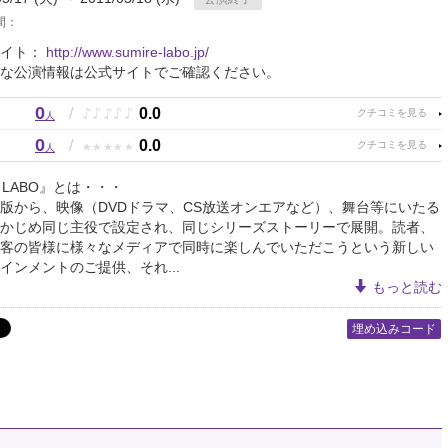
間：
サイト：
http://www.sumire-labo.jp/
な公演情報は公式サイトでご確認ください。
0
♪
♪
♪
♪
♪
/
0.0
人
0
★
★
★
★
★
/
0.0
人
E LABO』とは・・・
版から、映像（DVDドラマ、CS放送オンエアなど）、舞台等にいたる
かじめ同じ主役で設定され、同じシリーズストーリーで展開。読者、
客の皆様に様々なメディアで同時に楽しんでいただこうという新しい
インメントのご提供、それ...
もっと読む
埋め込みコード