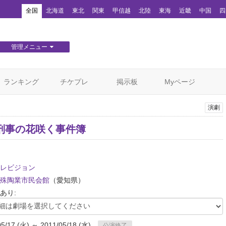
！
全国
北海道
東北
関東
甲信越
北陸
東海
近畿
中国
四
管理メニュー
団体WEBサイト管理
顧客管理
ランキング
チケプレ
掲示板
Myページ
演劇
刑事の花咲く事件簿
レビジョン
殊陶業市民会館
（愛知県）
あり:
05/17 (火) ～ 2011/05/18 (水)
公演終了