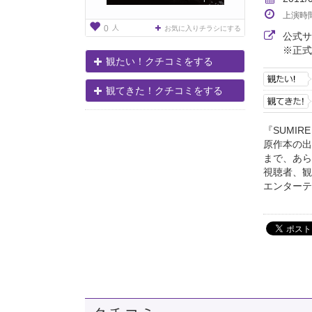
上演時
人
0
お気に入りチラシにする
公式
※正式
観たい！クチコミをする
観てきた！クチコミをする
『SUMIR
原作本の出
まで、あら
視聴者、観
エンターテ