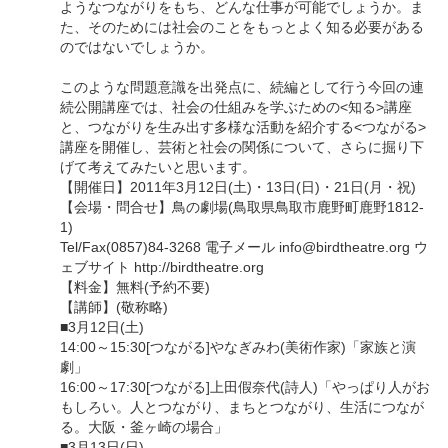
ようなつながりをもち、どんな仕事が可能でしょうか。ま
た、そのためには社会のことをもっとよく知る必要がある
のではないでしょうか。
このような問題意識を出発点に、続編として行う今回の連
続公開講座では、社会の仕組みを学ぶための<知る>講座
と、つながりを生み出す多様な活動を紹介する<つながる>
講座を開催し、芸術と社会の関係について、さらに掘り下
げて考えてみたいと思います。
【開催日】2011年3月12日(土)・13日(日)・21日(月・祝)
【会場・問合せ】鳥の劇場(鳥取県鳥取市鹿野町鹿野1812-
1)
Tel/Fax(0857)84-3268 電子メール info@birdtheatre.org ウ
ェブサイト http://birdtheatre.org
【料金】無料(予約不要)
【講師】(敬称略)
■3月12日(土)
14:00～15:30[つながる]やなぎみわ(美術作家)「家族と演
劇」
16:00～17:30[つながる]上田假奈代(詩人)「やっぱり人がお
もしろい。人とつながり、まちとつながり、生活につなが
る。大阪・釜ヶ崎の場合」
■3月13日(日)