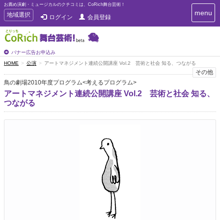
お薦め演劇・ミュージカルのクチコミは、CoRich舞台芸術！
T
menu
T
地域選択
ログイン
会員登録
o
o
g
g
g
g
l
l
バナー広告お申込み
e
e
HOME
公演
アートマネジメント連続公開講座 Vol.2 芸術と社会 知る、つながる
n
n
その他
a
a
v
鳥の劇場2010年度プログラム<考えるプログラム>
i
v
アートマネジメント連続公開講座 Vol.2 芸術と社会 知る、
g
i
つながる
a
g
t
a
i
t
o
n
i
o
n