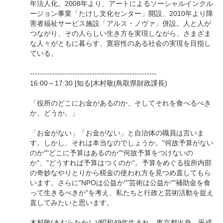
年法人化。2008年より、アートによるソーシャルインクル
ージョン事業「たけし文化センター」開設、2010年より障
害者福祉サービス施設「アルス・ノヴァ」併設。人と人が
つながり、その人らしい生き方を実現しながら、さまざま
な人々がともに暮らす、寛容性のある社会の実現を目指し
ている。
---------------------------------------------------
16:00～17:30 [知る]木村敬(鳥取県財政課長)
「役所のどこにお金があるのか、そしてそれを食べるべき
か、どうか。」
「お金がない」「お金がない」と自治体の職員は言いま
す。しかし、それは本当なのでしょうか。"何故予算がない
のか""どこに予算はあるのか""何故予算をつけないの
か"、"どうすれば予算はつくのか"。予算をめぐる役所内部
の奇妙なやりとりから税金の使われ方を見つめ直してもら
います。さらに"NPOは公益か""芸術は公益か""補助金を食
って生きるべきか"を考え、私たちと行政と芸術活動を捉え
直してみたいと思います。
木村敬(きむらたかし)/昭和49年生まれ。東京都出身。平成