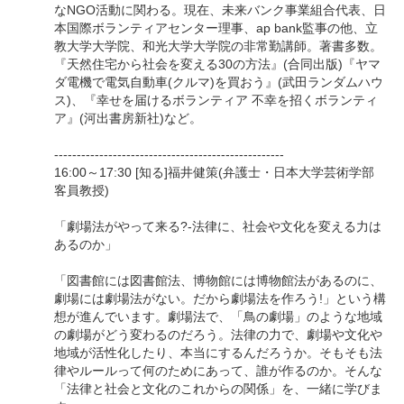
なNGO活動に関わる。現在、未来バンク事業組合代表、日
本国際ボランティアセンター理事、ap bank監事の他、立
教大学大学院、和光大学大学院の非常勤講師。著書多数。
『天然住宅から社会を変える30の方法』(合同出版)『ヤマ
ダ電機で電気自動車(クルマ)を買おう』(武田ランダムハウ
ス)、『幸せを届けるボランティア 不幸を招くボランティ
ア』(河出書房新社)など。
---------------------------------------------------
16:00～17:30 [知る]福井健策(弁護士・日本大学芸術学部
客員教授)
「劇場法がやって来る?-法律に、社会や文化を変える力は
あるのか」
「図書館には図書館法、博物館には博物館法があるのに、
劇場には劇場法がない。だから劇場法を作ろう!」という構
想が進んでいます。劇場法で、「鳥の劇場」のような地域
の劇場がどう変わるのだろう。法律の力で、劇場や文化や
地域が活性化したり、本当にするんだろうか。そもそも法
律やルールって何のためにあって、誰が作るのか。そんな
「法律と社会と文化のこれからの関係」を、一緒に学びま