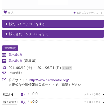
人
0
お気に入りチラシにする
観たい！クチコミをする
観てきた！クチコミをする
実演鑑賞
鳥の劇場
鳥の劇場
（鳥取県）
2011/03/12 (土) ～ 2011/03/21 (月)
公演終了
上演時間：
公式サイト：
http://www.birdtheatre.org/
※正式な公演情報は公式サイトでご確認ください。
0
/
0.0
人
0
/
0.0
人