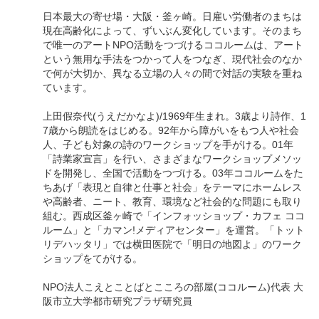
日本最大の寄せ場・大阪・釜ヶ崎。日雇い労働者のまちは
現在高齢化によって、ずいぶん変化しています。そのまち
で唯一のアートNPO活動をつづけるココルームは、アート
という無用な手法をつかって人をつなぎ、現代社会のなか
で何が大切か、異なる立場の人々の間で対話の実験を重ね
ています。
上田假奈代(うえだかなよ)/1969年生まれ。3歳より詩作、1
7歳から朗読をはじめる。92年から障がいをもつ人や社会
人、子ども対象の詩のワークショップを手がける。01年
「詩業家宣言」を行い、さまざまなワークショップメソッ
ドを開発し、全国で活動をつづける。03年ココルームをた
ちあげ「表現と自律と仕事と社会」をテーマにホームレス
や高齢者、ニート、教育、環境など社会的な問題にも取り
組む。西成区釜ヶ崎で「インフォッショップ・カフェ ココ
ルーム」と「カマン!メディアセンター」を運営。「トット
リデハッタリ」では横田医院で「明日の地図よ」のワーク
ショップをてがける。
NPO法人こえとことばとこころの部屋(ココルーム)代表 大
阪市立大学都市研究プラザ研究員