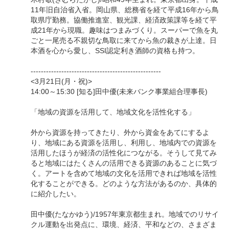
11年旧自治省入省。岡山県、総務省を経て平成16年から鳥
取県庁勤務。協働推進室、観光課、経済政策課等を経て平
成21年から現職。趣味はつまみづくり。スーパーで魚を丸
ごと一尾売る不親切な鳥取に来てから魚の裁きが上達。日
本酒を心から愛し、SSI認定利き酒師の資格も持つ。
---------------------------------------------------
<3月21日(月・祝)>
14:00～15:30 [知る]田中優(未来バンク事業組合理事長)
「地域の資源を活用して、地域文化を活性化する」
外から資源を持ってきたり、外から資金をあてにするよ
り、地域にある資源を活用し、利用し、地域内での資源を
活用したほうが経済の活性化につながる。そうして見てみ
ると地域にはたくさんの活用できる資源のあることに気づ
く。アートを含めて地域の文化を活用できれば地域を活性
化することができる。どのような方法があるのか、具体的
に紹介したい。
田中優(たなかゆう)/1957年東京都生まれ。地域でのリサイ
クル運動を出発点に、環境、経済、平和などの、さまざま