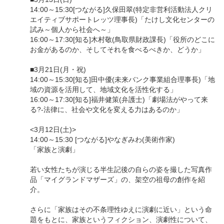
14:00～15:30[つながる]久保田翠(特定非営利活動法人クリ
エイティブサポートレッツ理事長)「たけし文化センターの
試み～個人から社会へ～」
16:00～17:30[知る]木村敬(鳥取県財政課長)「役所のどこに
お金があるのか、そしてそれを食べるべきか、どうか」
■3月21日(月・祝)
14:00～15:30[知る]田中優(未来バンク事業組合理事長)「地
域の資源を活用して、地域文化を活性化する」
16:00～17:30[知る]福井健策(弁護士)「劇場法がやって来
る?-法律に、社会や文化を変える力はあるのか」
<3月12日(土)>
14:00～15:30 [つながる]やなぎみわ(美術作家)
「家族と演劇」
若い女性たちが演じる半生記後の自らの姿を撮した写真作
品「マイグランドマザーズ」の、架空の祖母の創作を紹
介。
さらに「家族はその不条理性ゆえに演劇に近い」という命
題をもとに、家族というフィクション、演劇性について、