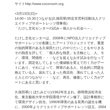
サイトhttp://www.cocoroom.org
<3月13日(日)>
14:00～15:30 [つながる]久保田翠(特定非営利活動法人クリ
エイティブサポートレッツ理事長)
「たけし文化センターの試み～個人から社会へ～」
たけし文化センターは、2008年にNPO法人クリエイティブ
サポートレッツが創案したアートプロジェクトです。重度
の知的障害のある久保田たけしのやりたいことをやりきる
その熱意を評して、「個人的な熱意」を主軸とし、人、モ
ノ、環境、関係性・・・などを捉えなおす試みを行なって
います。固定化してしまった価値観を変えて行く力がアー
トにあり、それによって、障害のある人、社会的に問題を
抱えている人、寂れてしまった商店街、薄れてしまった人
と人とのつながり・・・など、再生、修復していく力がア
ートにあると思います。
久保田翠(くぼたみどり)/1962年生まれ。静岡県浜松市在
住。東京藝術大学大学院環境デザイン修了。設計事務所に
て環境デザイン担当。1996年障害のある長男の誕生を機
に、2000年よりクリエイティブサポートレッツ設立。2004