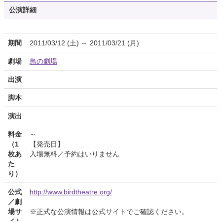
公演詳細
期間
2011/03/12 (土) ～ 2011/03/21 (月)
劇場
鳥の劇場
出演
脚本
演出
料金
～
（1
【発売日】
枚あ
入場無料／予約はいりません
た
り）
公式
http://www.birdtheatre.org/
／劇
場サ
※正式な公演情報は公式サイトでご確認ください。