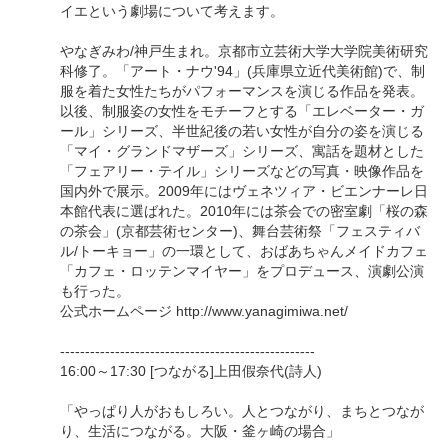
イエという劇場について考えます。
やなぎみわ/神戸生まれ。京都市立芸術大学大学院美術研究
科修了。「アート・ナウ'94」(兵庫県立近代美術館)で、制
服を着た女性たちがパフォーマンスを演じる作品を発表。
以後、制服姿の女性をモチーフとする「エレベーター・ガ
ール」シリーズ、半世紀後の若い女性が自分の姿を演じる
「マイ・グランドマザーズ」シリーズ、寓話を題材とした
「フェアリー・テイル」シリーズなどの写真・映像作品を
国内外で展示。2009年にはヴェネツィア・ビエンナーレ日
本館代表に選ばれた。2010年には茶会での密室劇「桜の森
の茶会」(京都芸術センター)、舞台芸術祭「フェスティバ
ル/トーキョー」の一環として、おばあちゃんメイドカフェ
「カフェ・ロッテンマイヤー」をプロデュース、演劇公演
も行った。
公式ホームページ http://www.yanagimiwa.net/
---------------------------------------------------
16:00～17:30 [つながる]上田假奈代(詩人)
「やっぱり人がおもしろい。人とつながり、まちとつなが
り、生活につながる。大阪・釜ヶ崎の場合」