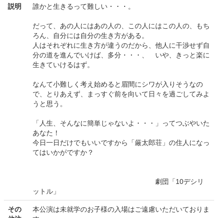
説明
誰かと生きるって難しい・・・。
だって、あの人にはあの人の、この人にはこの人の、もち
ろん、自分には自分の生き方がある。
人はそれぞれに生き方が違うのだから、他人に干渉せず自
分の道を進んでいけば、多分・・・、 いや、きっと楽に
生きていけるはず。
なんて小難しく考え始めると眉間にシワが入りそうなの
で、とりあえず、まっすぐ前を向いて日々を過ごしてみよ
うと思う。
「人生、そんなに簡単じゃないよ・・・」ってつぶやいた
あなた！
今日一日だけでもいいですから「厳太郎荘」の住人になっ
てはいかがですか？
劇団「10デシリ
ットル」
その
本公演は未就学のお子様の入場はご遠慮いただいておりま