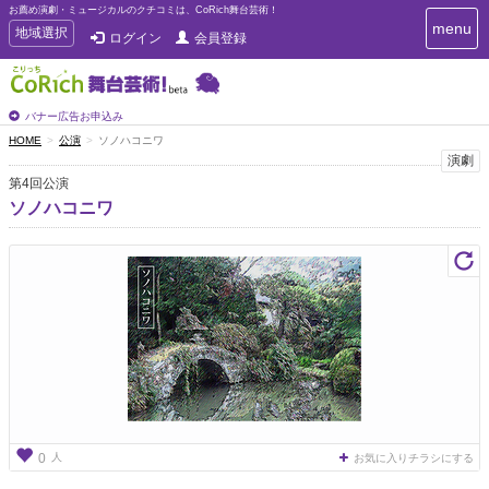
お薦め演劇・ミュージカルのクチコミは、CoRich舞台芸術！
T
menu
T
地域選択
ログイン
会員登録
o
o
g
g
g
g
l
l
バナー広告お申込み
e
e
HOME
公演
ソノハコニワ
n
n
演劇
a
a
v
第4回公演
i
v
ソノハコニワ
g
i
a
g
t
a
i
t
o
n
i
o
n
人
0
お気に入りチラシにする