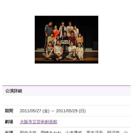
公演詳細
期間
2011/05/27 (金) ～ 2011/05/29 (日)
劇場
大阪市立芸術創造館
出演
田中之尚、岡崎あかね、山本鷹也、置名渓吾、田辺学、山