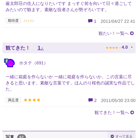
厳太郎荘の住人になりたいです まっすぐ前を向いて日々過ごして
みたいので観ます。素敵な役者さんが勢ぞろいです。
♪♪♪♪♪
期待度
1
2011/04/27 22:41
観たい！一覧へ
★
★
★
★
★
1
4.0
観てきた！
人
ホタテ（691）
一緒に箱庭を作らないか 一緒に箱庭を作らないか、この言葉に尽
きると思います。素敵な言葉です。ほんのり桜色の誠実な作品でし
た。
★★★★
満足度
2
2011/05/30 23:00
観てきた！一覧へ
すべて見る
写真
62