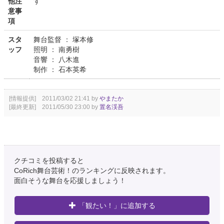
他注
す
意事
項
スタ
舞台監督 ： 塚本修
ッフ
照明 ： 南勇樹
音響 ： 八木進
制作 ： 石本英希
[情報提供] 2011/03/02 21:41 by
やまたか
[最終更新] 2011/05/30 23:00 by
置名渓吾
クチコミを投稿すると
CoRich舞台芸術！のランキングに反映されます。
面白そうな舞台を応援しましょう！
「観たい！」に追加する