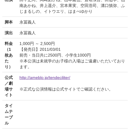
南あかね、井上遥介、宮本果実、空田浩司、溝口慎弥、ふ
じまるしの、イトウエリ、はまべゆかり
脚本
永冨義人
演出
永冨義人
料金
1,000円 ～ 2,500円
（1
【発売日】2011/03/01
枚あ
前売・当日共に2500円、小学生1000円
た
※本公演は未就学のお子様の入場はご遠慮いただいており
り）
ます。
公式
http://ameblo.jp/tendeciliter/
／劇
場サ
※正式な公演情報は公式サイトでご確認ください。
イト
タイ
ムテ
ーブ
ル