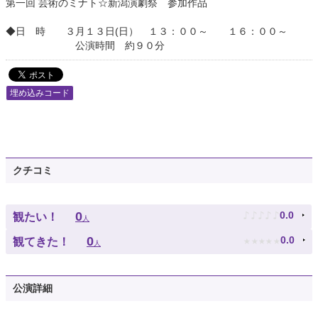
第一回 芸術のミナト☆新潟演劇祭 参加作品
◆日 時 ３月１３日(日） １３：００～ １６：００～
公演時間 約９０分
埋め込みコード
クチコミ
♪
♪
♪
♪
♪
0
0.0
観たい！
人
★
★
★
★
★
0
0.0
観てきた！
人
公演詳細