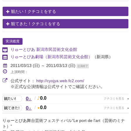
観たい！クチコミをする
観てきた！クチコミをする
実演鑑賞
りゅーとぴあ 新潟市民芸術文化会館
りゅーとぴあ劇場（新潟市民芸術文化会館）
（新潟県）
2011/03/13 (日) ～ 2011/03/13 (日)
公演終了
上演時間：
公式サイト：
http://cyojya.web.fc2.com/
※正式な公演情報は公式サイトでご確認ください。
0
/
0.0
人
0
/
0.0
人
りゅーとぴあ舞台芸術フェスティバル“Le port de l'art（芸術のミナ
ト）”