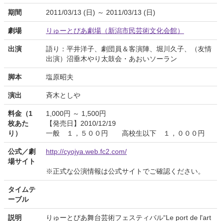
期間
2011/03/13 (日) ～ 2011/03/13 (日)
劇場
りゅーとぴあ劇場（新潟市民芸術文化会館）
出演
語り：平井洋子、劇団員＆客演陣、堀川久子、（友情
出演）沼垂木やり太鼓会・あおいソーラン
脚本
塩原昭夫
演出
斉木としや
料金（1
1,000円 ～ 1,500円
枚あた
【発売日】2010/12/19
り）
一般 １，５００円 高校生以下 １，０００円
公式／劇
http://cyojya.web.fc2.com/
場サイト
※正式な公演情報は公式サイトでご確認ください。
タイムテ
ーブル
説明
りゅーとぴあ舞台芸術フェスティバル“Le port de l'art