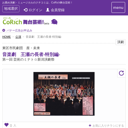
お薦め演劇・ミュージカルのクチコミは、CoRich舞台芸術！
T
menu
T
地域選択
ログイン
会員登録
o
o
g
g
g
g
l
l
バナー広告お申込み
e
e
HOME
公演
音楽劇 王瀬の長者-特別編-
n
n
演劇
a
a
v
東区市民劇団 座・未来
i
v
音楽劇 王瀬の長者-特別編-
g
i
第一回 芸術のミナト☆新潟演劇祭
a
g
t
a
i
t
o
n
i
o
n
人
0
お気に入りチラシにする