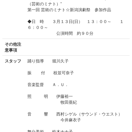
（芸術のミナト）”
第一回 芸術のミナト☆新潟演劇祭 参加作品
◆日 時 ３月１３日(日） １３：００～ １
６：００～
公演時間 約９０分
その他注
意事項
スタッフ
踊り指導 堀川久子
振 付 枝並可奈子
音楽監督 Ａ．Ｕ．
照 明 伊藤裕一
牧田亜紀
音 響 西村シゲル（サウンド・ウエスト）
今井麻衣子
舞台美術 鈴木ナナ子