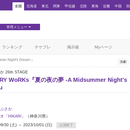
！
全国
北海道
東北
関東
甲信越
北陸
東海
近畿
中国
四
管理メニュー
団体WEBサイト管理
顧客管理
ランキング
チケプレ
掲示板
Myページ
r Night's Dream-』
演劇
26th STAGE
aRY WoRKs『夏の夜の夢 -A Midsummer Night's
-』
ぶさか
オ「HIKARI」
（神奈川県）
09/30 (土) ～ 2023/10/01 (日)
公演終了