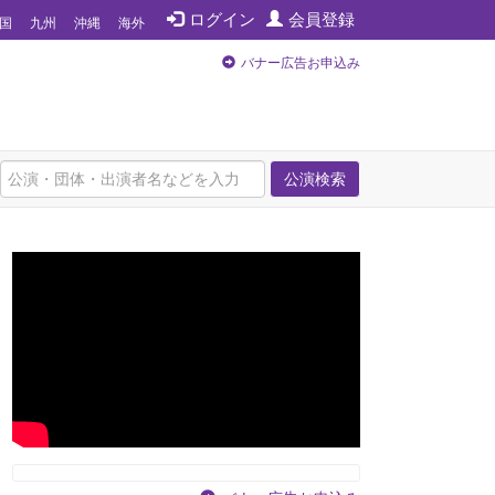
ログイン
会員登録
国
九州
沖縄
海外
バナー広告お申込み
公演検索