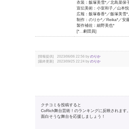
衣装：飯塚美雪*／北島菜保子*／
宣伝美術：小室和子／山本悦
広報：飯塚春香*／飯塚美雪*
制作：のりか*／Reika*／
製作補佐：細野美也*
[*…劇団員]
[情報提供] 2023/06/06 22:56 by
のりか
[最終更新] 2023/09/25 22:24 by
のりか
クチコミを投稿すると
CoRich舞台芸術！のランキングに反映されます
面白そうな舞台を応援しましょう！