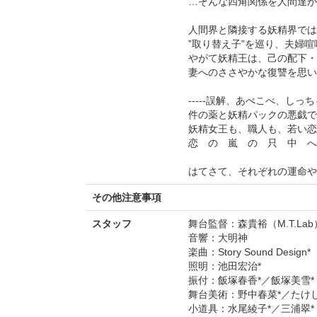
…そんな四角関係を人間達が
人間界と隣接する妖精界では
”取り替え子”を巡り、夫婦
やがて妖精王は、己の配下・
妻へのささやかな復讐を思い
-----誤解、あべこべ、しっ
件の薬と妖精パックの悪戯で
妖精女王も、職人も、若い恋
恋 の 嵐 の 只 中 へ
はてさて、それぞれの運命や
その他注意事項
スタッフ
舞台監督：森貴裕（M.T.La
音響：大明神
楽曲：Story Sound Design*
照明：池田宏治*
振付：飯塚春香*／飯塚美雪*
舞台美術：野中春菜*／たけし
小道具：水尾綾子*／三浦翠*