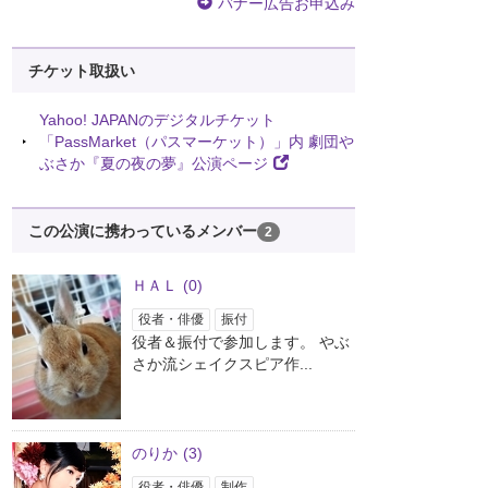
バナー広告お申込み
チケット取扱い
Yahoo! JAPANのデジタルチケット
「PassMarket（パスマーケット）」内 劇団や
ぶさか『夏の夜の夢』公演ページ
この公演に携わっているメンバー
2
ＨＡＬ
(0)
役者・俳優
振付
役者＆振付で参加します。 やぶ
さか流シェイクスピア作...
のりか
(3)
役者・俳優
制作