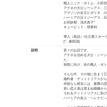
職人ニック・ボトム…小田切
アテネの大公シーシアス…三
アマゾンの女王ヒポリタ…の
ハーミアの父イジーアス…石
お供妖精…浅水真子*
キューピッド…明香利
導入（前説）/仕立屋スター
[*…劇団員]
説明
昔々のお話です。
アテネを治める大公・シーシ
た。
祝祭に向け、街の職人・ボト
そんな中、その地に住まう乙
婚約者・ディミトリアスから
何故なら彼女には、最愛の恋
若い恋人達は望まぬ婚姻から
それをディミトリアスに告げ
ハーミアの友人・ヘレナだっ