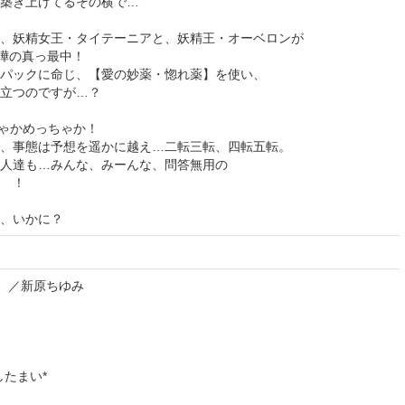
築き上げてるその横で…
、妖精女王・タイテーニアと、妖精王・オーベロンが
喧嘩の真っ最中！
パックに命じ、【愛の妙薬・惚れ薬】を使い、
立つのですが…？
ちゃかめっちゃか！
、事態は予想を遥かに越え…二転三転、四転五転。
人達も…みんな、みーんな、問答無用の
 ！
、いかに？
b）／新原ちゆみ
たまい*