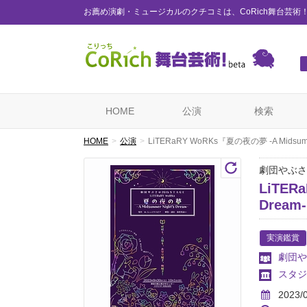
お薦め演劇・ミュージカルのクチコミは、CoRich舞台芸術
HOME
公演
検索
HOME
公演
LiTERaRY WoRKs『夏の夜の夢 -A Midsumme
劇団やぶさか 
LiTER
Dream
実演鑑賞
劇団や
スタジ
2023/