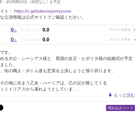
間： 約1時間10分（休憩なし）を予定
サイト：
https://x.gd/yabunoyonoyume
な公演情報は公式サイトでご確認ください。
0
♪
♪
♪
♪
♪
/
0.0
人
0
★
★
★
★
★
/
0.0
人
です。
める大公・シーシアス様と、異国の女王・ヒポリタ様の結婚式が予定
ました。
、街の職人・ボトム達も芝居を上演しようと張り切ります。
その地に住まう乙女・ハーミアは、己の父が推してくる
ィミトリアスから逃れようとしていま...
もっと読む
埋め込みコード