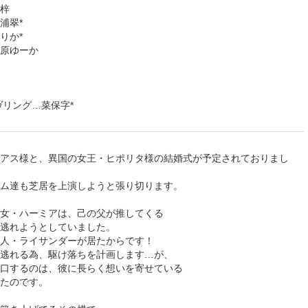
梓
浦翠*
りか*
原ゆーか
ヴリング…菜保字*
アス様と、異国の女王・ヒポリタ様の結婚式が予定されておりまし
ム達も芝居を上演しようと張り切ります。
女・ハーミアは、己の父が推してくる
逃れようとしていました。
人・ライサンダーが居たからです！
逃れる為、駆け落ちを計画します…が、
口するのは、彼に長らく想いを寄せている
たのです。