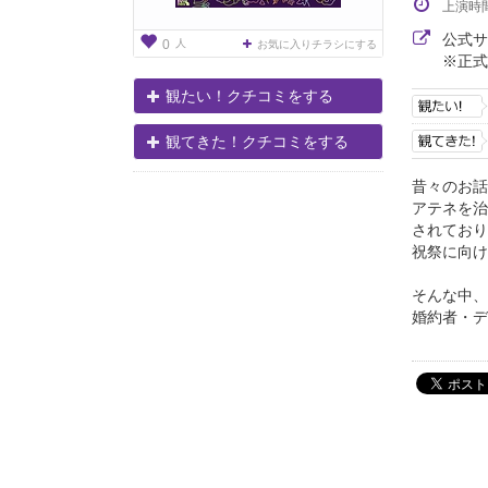
上演時
公式
人
0
お気に入りチラシにする
※正式
観たい！クチコミをする
観てきた！クチコミをする
昔々のお話
アテネを治
されており
祝祭に向け
そんな中、
婚約者・デ