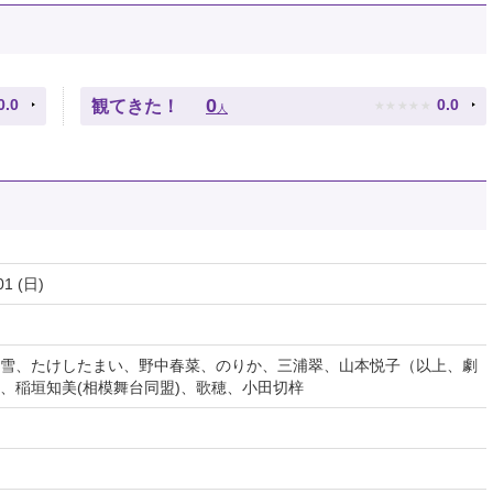
★
★
★
★
★
0
0.0
0.0
観てきた！
人
01 (日)
雪、たけしたまい、野中春菜、のりか、三浦翠、山本悦子（以上、劇
、稲垣知美(相模舞台同盟)、歌穂、小田切梓