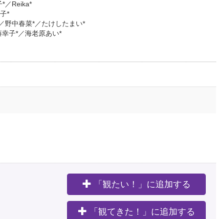
Reika*
子*
／野中春菜*／たけしたまい*
安藤幸子*／海老原あい*
「観たい！」に追加する
。
「観てきた！」に追加する