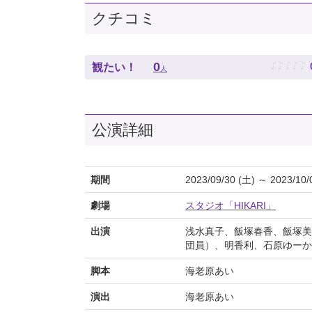
クチコミ
♪
♪
♪
♪
♪
0
観たい！
人
公演詳細
期間
2023/09/30 (土) ～ 2023/10/
劇場
スタジオ「HIKARI」
出演
浅水真子、飯塚春香、飯塚美
団員）、明香利、石原ゆーか
脚本
海老原あい
演出
海老原あい