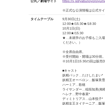
公式／劇場サイト
https://x.gd/yabunoyonoyum
※正式な公演情報は公式サ
タイムテーブル
9月30日(土)
12:00★/15:30★/18:30
10月1日(日)
12:00★/15:30
★…未就学のお子様もご入場
ください。）
※全席自由席。
※受付開始・開場は30分前
※10月1日15:30の回は
■キャスト
妖精パック…たけしたまい*
妖精王オーベロン…飯塚美雪
ハーミア…歌穂
ライサンダー…稲垣知美(相
ヘレナ…野中春菜*
ディミトリアス…山本悦子*
妖精女王タイテーニア…飯塚