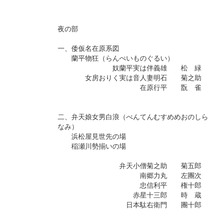
夜の部
一、倭仮名在原系図
蘭平物狂（らんぺいものぐるい）
奴蘭平実は伴義雄 松 緑
女房おりく実は音人妻明石 菊之助
在原行平 翫 雀
二、弁天娘女男白浪（べんてんむすめめおのしら
なみ）
浜松屋見世先の場
稲瀬川勢揃いの場
弁天小僧菊之助 菊五郎
南郷力丸 左團次
忠信利平 権十郎
赤星十三郎 時 蔵
日本駄右衛門 團十郎