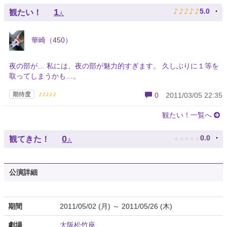
♪
♪
♪
♪
♪
1
5.0
観たい！
人
華崎（450）
夜の部が… 私には、夜の部が魅力的すぎます。 久しぶりに１等を
取ってしまうかも…。
♪♪♪♪♪
期待度
0
2011/03/05 22:35
観たい！一覧へ
★
★
★
★
★
0
0.0
観てきた！
人
公演詳細
期間
2011/05/02 (月) ～ 2011/05/26 (木)
劇場
大阪松竹座