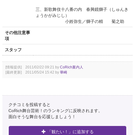
三、新歌舞伎十八番の内 春興鏡獅子（しゅんき
ょうかがみじし）
小姓弥生／獅子の精 菊之助
その他注意事
項
スタッフ
[情報提供] 2011/02/22 09:21 by
CoRich案内人
[最終更新] 2011/05/24 15:42 by
華崎
クチコミを投稿すると
CoRich舞台芸術！のランキングに反映されます。
面白そうな舞台を応援しましょう！
「観たい！」に追加する