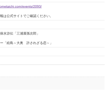
tometaichi.com/events/2093/
報は公式サイトでご確認ください。
天保水滸伝「三浦屋孫次郎」
ー「絵島～大奥 許されざる恋～」