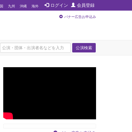
ログイン
会員登録
国
九州
沖縄
海外
バナー広告お申込み
公演検索