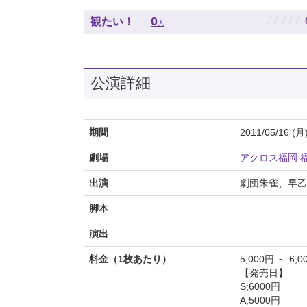
♪
♪
♪
♪
♪
0
観たい！
人
公演詳細
期間
2011/05/16 (月
劇場
アクロス福岡 
出演
劇団朱雀、早乙
脚本
演出
料金（1枚あたり）
5,000円 ～ 6,0
【発売日】
S;6000円
A;5000円