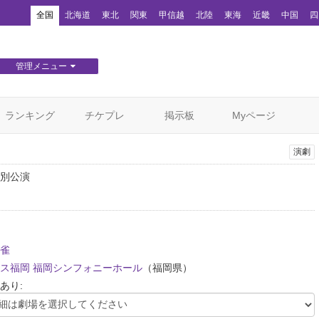
！
全国
北海道
東北
関東
甲信越
北陸
東海
近畿
中国
四
管理メニュー
団体WEBサイト管理
顧客管理
ランキング
チケプレ
掲示板
Myページ
演劇
別公演
雀
ス福岡 福岡シンフォニーホール
（福岡県）
あり: