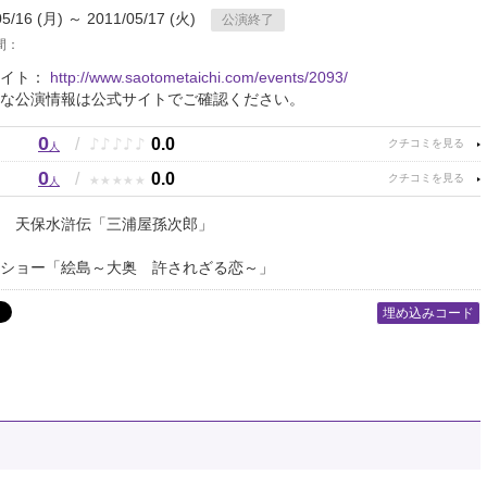
05/16 (月) ～ 2011/05/17 (火)
公演終了
間：
サイト：
http://www.saotometaichi.com/events/2093/
な公演情報は公式サイトでご確認ください。
0
♪
♪
♪
♪
♪
/
0.0
人
0
★
★
★
★
★
/
0.0
人
居 天保水滸伝「三浦屋孫次郎」
ショー「絵島～大奥 許されざる恋～」
埋め込みコード