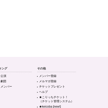
キング
その他
目公演
メンバー登録
目劇団
メルマガ登録
目メンバー
チケットプレゼント
ヘルプ
★こりっちチケット！
（チケット管理システム）
★keicoba [new!]