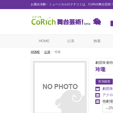
お薦め演劇・ミュージカルのクチコミは、CoRich舞台芸術
HOME
公演
検索
HOME
公演
玲瓏
劇団朱雀特
玲瓏
実演鑑賞
劇団朱
アクロ
他劇場