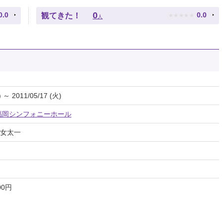
★
★
★
★
★
0
0.0
0.0
観てきた！
人
) ～ 2011/05/17 (火)
福岡シンフォニーホール
女太一
00円