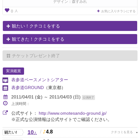
デザイン：森すみれ
人
0
お気に入りチラシにする
観たい！クチコミをする
観てきた！クチコミをする
チケットプレゼント終了
実演鑑賞
表参道ベースメントシアター
表参道GROUND
（東京都）
2011/04/01 (金) ～ 2011/04/03 (日)
公演終了
上演時間：
公式サイト：
http://www.omotesando-ground.jp/
※正式な公演情報は公式サイトでご確認ください。
10
/
4.8
人