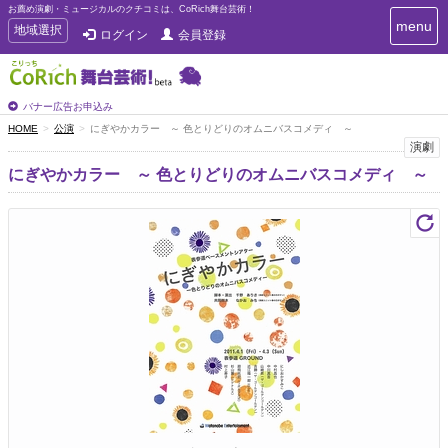
お薦め演劇・ミュージカルのクチコミは、CoRich舞台芸術！
T
menu
T
地域選択
ログイン
会員登録
o
o
g
g
g
g
l
l
バナー広告お申込み
e
e
HOME
公演
にぎやかカラー ～ 色とりどりのオムニバスコメディ ～
n
n
演劇
a
a
v
にぎやかカラー ～ 色とりどりのオムニバスコメディ ～
i
v
g
i
a
g
t
a
i
t
o
n
i
o
n