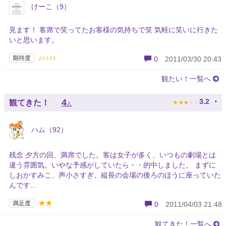
けーこ（9）
見ます！ 客席で笑ってたお客様の気持ちで笑 気軽に笑いに行きた
いと思います。
♪♪♪♪♪
期待度
0
2011/03/30 20:43
観たい！一覧へ
★
★
★
★
★
4
3.2
観てきた！
人
ハム（92）
残念 夕方の回、満席でした。客は女子が多く、いつもの劇場とは
違う雰囲気。いやな予感がしていたら・・的中しました。 まずに
しおかすみこ、声小さすぎ。縦長の会場の後ろのほうに座っていた
んです...
★★
満足度
0
2011/04/03 21:48
観てきた！一覧へ