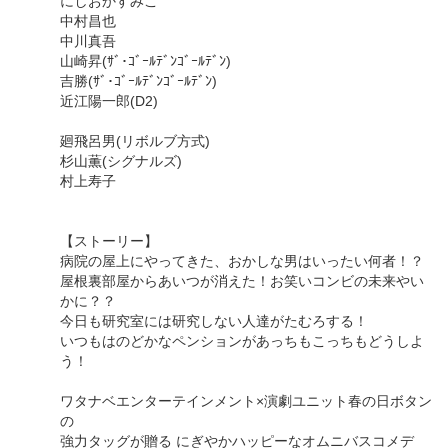
にしおかすみこ
中村昌也
中川真吾
山崎昇(ｻﾞ･ｺﾞｰﾙﾃﾞﾝｺﾞｰﾙﾃﾞﾝ)
吉勝(ｻﾞ･ｺﾞｰﾙﾃﾞﾝｺﾞｰﾙﾃﾞﾝ)
近江陽一郎(D2)
廻飛呂男(リボルブ方式)
杉山薫(シグナルズ)
村上寿子
【ストーリー】
病院の屋上にやってきた、おかしな男はいったい何者！？
屋根裏部屋からあいつが消えた！お笑いコンビの未来やい
かに？？
今日も研究室には研究しない人達がたむろする！
いつもはのどかなペンションがあっちもこっちもどうしよ
う！
ワタナベエンターテインメント×演劇ユニット春の日ボタン
の
強力タッグが贈る にぎやかハッピーなオムニバスコメデ