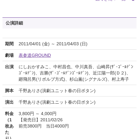
公演詳細
期間
2011/04/01 (金) ～ 2011/04/03 (日)
劇場
表参道GROUND
出演
にしおかすみこ、中村昌也、中川真吾、山崎昇(ｻﾞ･ｺﾞｰﾙﾃﾞﾝ
ｺﾞｰﾙﾃﾞﾝ)、吉勝(ｻﾞ･ｺﾞｰﾙﾃﾞﾝｺﾞｰﾙﾃﾞﾝ)、近江陽一郎(Ｄ２)、
廻飛呂男(リボルブ方式)、杉山薫(シグナルズ)、村上寿子
脚本
千野ありさ(演劇ユニット春の日ボタン)
演出
千野ありさ(演劇ユニット春の日ボタン)
料金
3,800円 ～ 4,000円
（1
【発売日】2011/02/26
枚あ
前売3800円 当日4000円
た
り）