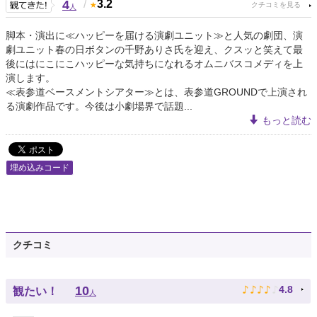
4
/
3.2
人
脚本・演出に≪ハッピーを届ける演劇ユニット≫と人気の劇団、演
劇ユニット春の日ボタンの千野ありさ氏を迎え、クスッと笑えて最
後にはにこにこハッピーな気持ちになれるオムニバスコメディを上
演します。
≪表参道ベースメントシアター≫とは、表参道GROUNDで上演され
る演劇作品です。今後は小劇場界で話題...
もっと読む
埋め込みコード
クチコミ
♪
♪
♪
♪
♪
10
4.8
観たい！
人