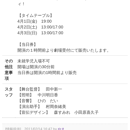
ィ！
【タイムテーブル】
4月1日(金) 19:00
4月2日(土) 13:00/17:00
4月3日(日) 13:00/17:00
【当日券】
開演の１時間前より劇場受付にて販売いたします。
その
未就学児入場不可
他注
開場は開演の30分前
意事
当日券は開演の1時間前より販売
項
スタ
【舞台監督】 田中新一
ッフ
【照明】 中川明日香
【音響】 ひの だい
【演出助手】 村岡奈緒美
【宣伝デザイン】 森すみれ 小田原喜久子
[情報提供] 2011/02/14 16:47 by
やま