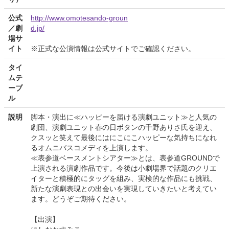
公式
http://www.omotesando-groun
／劇
d.jp/
場サ
イト
※正式な公演情報は公式サイトでご確認ください。
タイ
ムテ
ーブ
ル
説明
脚本・演出に≪ハッピーを届ける演劇ユニット≫と人気の
劇団、演劇ユニット春の日ボタンの千野ありさ氏を迎え、
クスッと笑えて最後にはにこにこハッピーな気持ちになれ
るオムニバスコメディを上演します。
≪表参道ベースメントシアター≫とは、表参道GROUNDで
上演される演劇作品です。今後は小劇場界で話題のクリエ
イターと積極的にタッグを組み、実検的な作品にも挑戦、
新たな演劇表現との出会いを実現していきたいと考えてい
ます。どうぞご期待ください。
【出演】