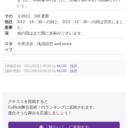
いく。
その
※2011 3/8 更新
他注
3/12 19：30～の回と、3/13 12：30～の回は完売しまし
意事
た。
項
他の回はまだ関に余裕がございます。
スタ
今井涼次、浅沼諒空 and more
ッフ
[情報提供] 2011/02/11 06:50 by
HLUG 浅沼
[最終更新] 2011/06/10 09:25 by
HLUG 浅沼
クチコミを投稿すると
CoRich舞台芸術！のランキングに反映されます。
面白そうな舞台を応援しましょう！
「観たい！」に追加する