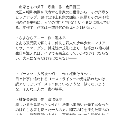
・出家とその弟子 序曲 作：倉田百三
大正～昭和初期を代表する作家の出世作から、その序章を
ピックアップ。原作は浄土真宗の開祖・親鸞とその弟子唯
円の絆を主軸に、人間の"業”と"救済”という命題に挑んでい
る。本作で、作者は一躍時代の寵児へと踊り出た。
・さよならアニー 作：黒木凪
とある孤児院で暮らす、仲良し四人の少年少女―マリア、
リサ、エマ、ダン。孤児院の規則により、彼等は17歳の誕
生日を迎えれば、イヤでも巣立たっていかなければならな
い、大人にならなければならない――
・ゴースツ～入浴後の幻～ 作：植田そうへい
日々仕事に追われるゴーストライターの元を訪れたのは、
訳アリっぽいゴースト？似ているような、似てないよう
な、そんな二人の一夜の珍事。
・補陀楽追想 作：浅沼諒空
親しい者を見送った女性が、法事へ出向いた先で出会った
のは近しき者を喪った一人の男。開花の時を迎えた蕾のの
ように、時限爆弾のように、言葉が胸の内から紐解かれて