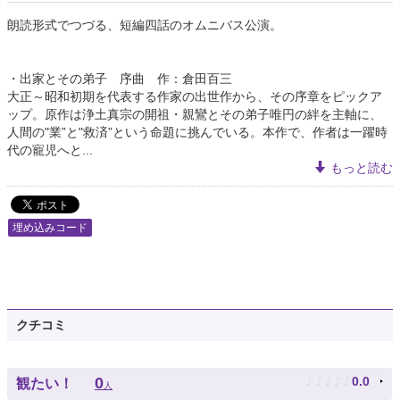
朗読形式でつづる、短編四話のオムニバス公演。
・出家とその弟子 序曲 作：倉田百三
大正～昭和初期を代表する作家の出世作から、その序章をピックア
ップ。原作は浄土真宗の開祖・親鸞とその弟子唯円の絆を主軸に、
人間の"業”と"救済”という命題に挑んでいる。本作で、作者は一躍時
代の寵児へと...
もっと読む
埋め込みコード
クチコミ
♪
♪
♪
♪
♪
0
0.0
観たい！
人