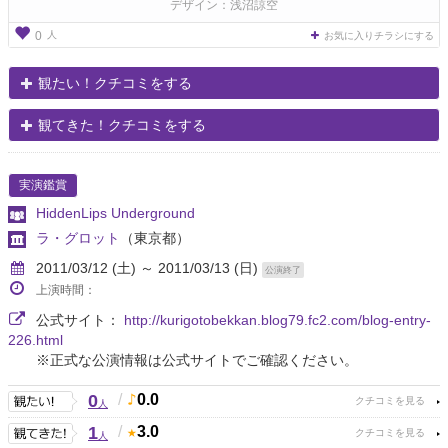
デザイン：浅沼諒空
人
0
お気に入りチラシにする
観たい！クチコミをする
観てきた！クチコミをする
実演鑑賞
HiddenLips Underground
ラ・グロット
（東京都）
2011/03/12 (土) ～ 2011/03/13 (日)
公演終了
上演時間：
公式サイト：
http://kurigotobekkan.blog79.fc2.com/blog-entry-
226.html
※正式な公演情報は公式サイトでご確認ください。
0
/
0.0
人
1
/
3.0
人