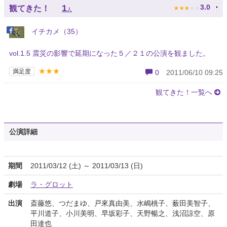
★
★
★
★
★
1
3.0
観てきた！
人
イチカメ（35）
vol.1.5 震災の影響で延期になった５／２１の公演を観ました。
★★★
満足度
0
2011/06/10 09:25
観てきた！一覧へ
公演詳細
期間
2011/03/12 (土) ～ 2011/03/13 (日)
劇場
ラ・グロット
出演
斎藤悠、つだまゆ、戸來真由美、水嶋桃子、薮田美智子、
平川道子、小川美明、早坂彩子、天野暢之、浅沼諒空、原
田達也