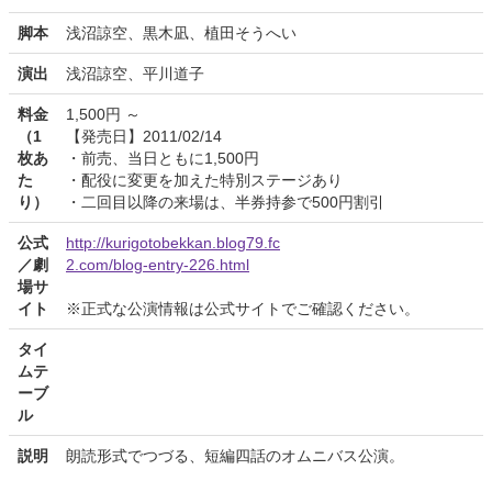
脚本
浅沼諒空、黒木凪、植田そうへい
演出
浅沼諒空、平川道子
料金
1,500円 ～
（1
【発売日】2011/02/14
枚あ
・前売、当日ともに1,500円
た
・配役に変更を加えた特別ステージあり
り）
・二回目以降の来場は、半券持参で500円割引
公式
http://kurigotobekkan.blog79.fc
／劇
2.com/blog-entry-226.html
場サ
イト
※正式な公演情報は公式サイトでご確認ください。
タイ
ムテ
ーブ
ル
説明
朗読形式でつづる、短編四話のオムニバス公演。