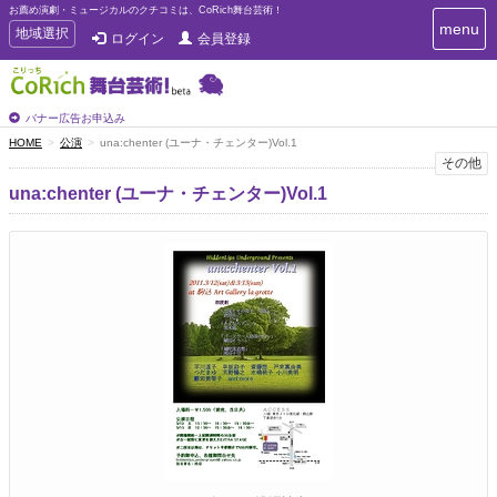
お薦め演劇・ミュージカルのクチコミは、CoRich舞台芸術！
T
menu
T
地域選択
ログイン
会員登録
o
o
g
g
g
g
l
l
バナー広告お申込み
e
e
HOME
公演
una:chenter (ユーナ・チェンター)Vol.1
n
n
その他
a
a
v
una:chenter (ユーナ・チェンター)Vol.1
i
v
g
i
a
g
t
a
i
t
o
n
i
o
n