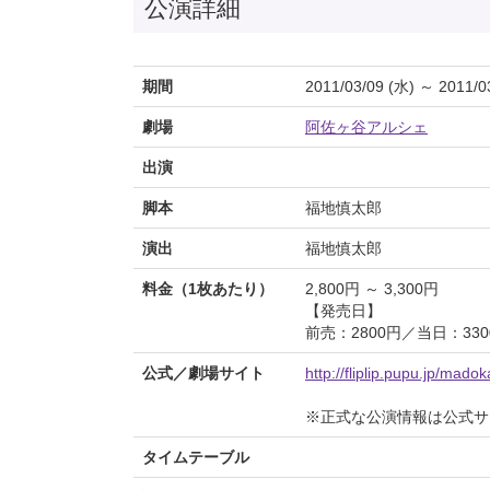
公演詳細
期間
2011/03/09 (水) ～ 2011/0
劇場
阿佐ヶ谷アルシェ
出演
脚本
福地慎太郎
演出
福地慎太郎
料金（1枚あたり）
2,800円 ～ 3,300円
【発売日】
前売：2800円／当日：330
公式／劇場サイト
http://fliplip.pupu.jp/madok
※正式な公演情報は公式サ
タイムテーブル