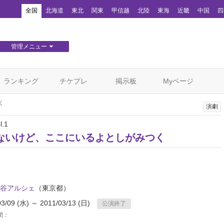
！
全国
北海道
東北
関東
甲信越
北陸
東海
近畿
中国
四
管理メニュー
団体WEBサイト管理
顧客管理
ランキング
チケプレ
掲示板
Myページ
く
演劇
.1
ないけど、ここにいるよとしがみつく
谷アルシェ
（東京都）
03/09 (水) ～ 2011/03/13 (日)
公演終了
間：