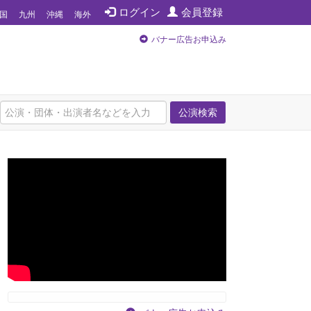
ログイン
会員登録
国
九州
沖縄
海外
バナー広告お申込み
公演検索