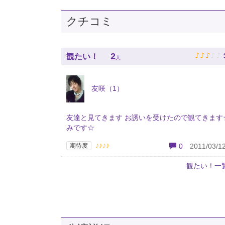
クチコミ
♪
♪
♪
♪
♪
2
観たい！
人
友咲（1）
友達と見てきます お誘いを受けたので観てきます
みです☆
♪♪♪♪
期待度
0
2011/03/12
観たい！一