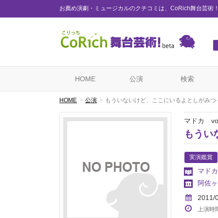
お薦め演劇・ミュージカルのクチコミは、CoRich舞台芸術
HOME
公演
検索
HOME
公演
もういないけど、ここにいるよとしがみつ
マドカ vol
もうい
実演鑑賞
マドカ
阿佐ヶ
2011/
上演時