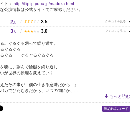
サイト：
http://fliplip.pupu.jp/madoka.html
な公演情報は公式サイトでご確認ください。
2
♪
♪
♪
♪
♪
/
3.5
人
3
★
★
★
★
★
/
3.0
人
る。ぐるぐる廻って繰り返す。
るぐるぐる
ぐるぐる ぐるぐるぐるぐる
を魂に、刻んで輪廻を繰り返し
いが世界の摂理を変えていく
えたその事が、僕の生きる意味だから。』
バカでひたむきだから、いつの間にか、...
もっと読む
埋め込みコード