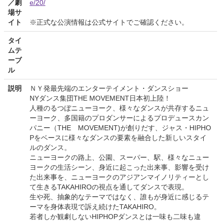
／劇
e/20/
場サ
イト
※正式な公演情報は公式サイトでご確認ください。
タイ
ムテ
ーブ
ル
説明
ＮＹ発最先端のエンターテイメント・ダンスショー
NYダンス集団THE MOVEMENT日本初上陸！
人種のるつぼニューヨーク、様々なダンスが共存するニュ
ーヨーク、多国籍のプロダンサーによるプロデュースカン
パニー（THE MOVEMENT)が創りだす、ジャス・HIPHO
Pをベースに様々なダンスの要素を融合した新しいスタイ
ルのダンス。
ニューヨークの路上、公園、スーパー、駅、様々なニュー
ヨークの生活シーン、身近に起こった出来事、影響を受け
た出来事を、ニューヨークのアジアンマイノリティーとし
て生きるTAKAHIROの視点を通してダンスで表現。
生や死、抽象的なテーマではなく、誰もが身近に感じるテ
ーマを身体表現で訴え続けたTAKAHIRO。
若者しか観劇しないHIPHOPダンスとは一味も二味も違