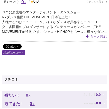
0
/
0.0
人
ＮＹ発最先端のエンターテイメント・ダンスショー
NYダンス集団THE MOVEMENT日本初上陸！
人種のるつぼニューヨーク、様々なダンスが共存するニューヨー
ク、多国籍のプロダンサーによるプロデュースカンパニー（THE
MOVEMENT)が創りだす、ジャス・HIPHOPをベースに様々なダン...
もっと読む
埋め込みコード
クチコミ
♪
♪
♪
♪
♪
0
0.0
観たい！
人
★
★
★
★
★
0
0.0
観てきた！
人