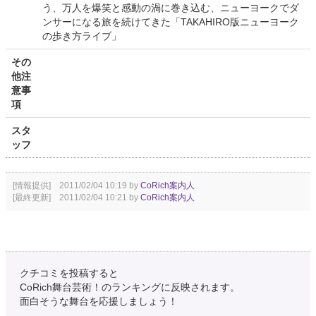
う、万人を爆笑と感動の渦に巻き込む、ニューヨークでダ
ンサーになる旅を続けてきた「TAKAHIRO版ニューヨーク
の歩き方ライブ」
その
他注
意事
項
スタ
ッフ
[情報提供] 2011/02/04 10:19 by
CoRich案内人
[最終更新] 2011/02/04 10:21 by
CoRich案内人
クチコミを投稿すると
CoRich舞台芸術！のランキングに反映されます。
面白そうな舞台を応援しましょう！