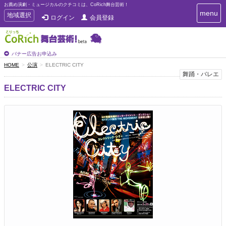
お薦め演劇・ミュージカルのクチコミは、CoRich舞台芸術！
T
menu
T
地域選択
ログイン
会員登録
o
o
g
g
g
g
l
l
バナー広告お申込み
e
e
HOME
公演
ELECTRIC CITY
n
n
舞踊・バレエ
a
a
v
ELECTRIC CITY
i
v
g
i
a
g
t
a
i
t
o
n
i
o
n