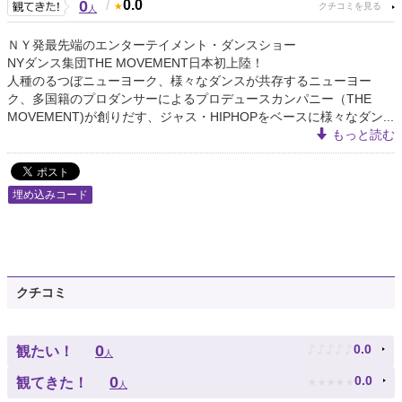
0
/
0.0
人
ＮＹ発最先端のエンターテイメント・ダンスショー
NYダンス集団THE MOVEMENT日本初上陸！
人種のるつぼニューヨーク、様々なダンスが共存するニューヨー
ク、多国籍のプロダンサーによるプロデュースカンパニー（THE
MOVEMENT)が創りだす、ジャス・HIPHOPをベースに様々なダン...
もっと読む
埋め込みコード
クチコミ
♪
♪
♪
♪
♪
0
0.0
観たい！
人
★
★
★
★
★
0
0.0
観てきた！
人