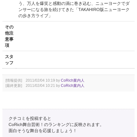
う、万人を爆笑と感動の渦に巻き込む、ニューヨークでダ
ンサーになる旅を続けてきた「TAKAHIRO版ニューヨーク
の歩き方ライブ」
その
他注
意事
項
スタ
ッフ
[情報提供] 2011/02/04 10:19 by
CoRich案内人
[最終更新] 2011/02/04 10:21 by
CoRich案内人
クチコミを投稿すると
CoRich舞台芸術！のランキングに反映されます。
面白そうな舞台を応援しましょう！