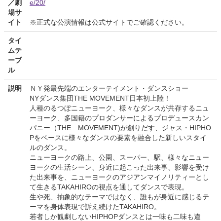
／劇
e/20/
場サ
イト
※正式な公演情報は公式サイトでご確認ください。
タイ
ムテ
ーブ
ル
説明
ＮＹ発最先端のエンターテイメント・ダンスショー
NYダンス集団THE MOVEMENT日本初上陸！
人種のるつぼニューヨーク、様々なダンスが共存するニュ
ーヨーク、多国籍のプロダンサーによるプロデュースカン
パニー（THE MOVEMENT)が創りだす、ジャス・HIPHO
Pをベースに様々なダンスの要素を融合した新しいスタイ
ルのダンス。
ニューヨークの路上、公園、スーパー、駅、様々なニュー
ヨークの生活シーン、身近に起こった出来事、影響を受け
た出来事を、ニューヨークのアジアンマイノリティーとし
て生きるTAKAHIROの視点を通してダンスで表現。
生や死、抽象的なテーマではなく、誰もが身近に感じるテ
ーマを身体表現で訴え続けたTAKAHIRO。
若者しか観劇しないHIPHOPダンスとは一味も二味も違