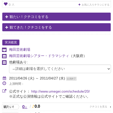
人
0
お気に入りチラシにする
観たい！クチコミをする
観てきた！クチコミをする
実演鑑賞
梅田芸術劇場
梅田芸術劇場シアター・ドラマシティ
（大阪府）
他劇場あり:
2011/04/26 (火) ～ 2011/04/27 (水)
公演終了
上演時間：
公式サイト：
http://www.umegei.com/schedule/20/
※正式な公演情報は公式サイトでご確認ください。
0
/
0.0
人