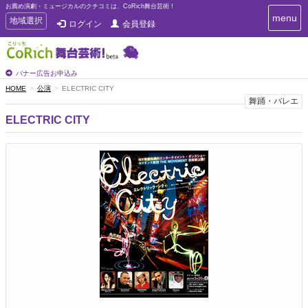
お薦め演劇・ミュージカルのクチコミは、CoRich舞台芸術！
T
menu
T
地域選択
ログイン
会員登録
o
o
g
g
g
g
l
l
バナー広告お申込み
e
e
HOME
公演
ELECTRIC CITY
n
n
舞踊・バレエ
a
a
v
ELECTRIC CITY
i
v
g
i
a
g
t
a
i
t
o
n
i
o
n