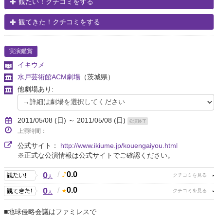
観たい！クチコミをする
観てきた！クチコミをする
実演鑑賞
イキウメ
水戸芸術館ACM劇場
（茨城県）
他劇場あり:
2011/05/08 (日) ～ 2011/05/08 (日)
公演終了
上演時間：
公式サイト：
http://www.ikiume.jp/kouengaiyou.html
※正式な公演情報は公式サイトでご確認ください。
0
/
0.0
人
0
/
0.0
人
■地球侵略会議はファミレスで