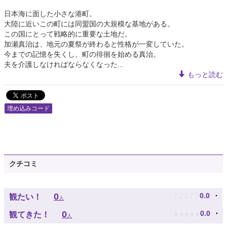
日本海に面した小さな港町。
大陸に近いこの町には同盟国の大規模な基地がある。
この国にとって戦略的に重要な土地だ。
加瀬真治は、地元の夏祭が終わると性格が一変していた。
今までの記憶を失くし、町の徘徊を始める真治。
夫を介護しなければならなくなった...
もっと読む
埋め込みコード
クチコミ
♪
♪
♪
♪
♪
0
0.0
観たい！
人
★
★
★
★
★
0
0.0
観てきた！
人