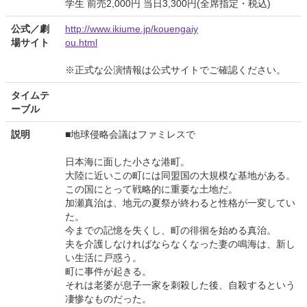
学生 前売2,000円 当日3,300円(全席指定・税込)
公式／劇
http://www.ikiume.jp/kouengaiy
場サイト
ou.html
※正式な公演情報は公式サイトでご確認ください。
タイムテ
ーブル
説明
■地球侵略会議はファミレスで
日本海に面した小さな港町。
大陸に近いこの町には同盟国の大規模な基地がある。
この国にとって戦略的に重要な土地だ。
加瀬真治は、地元の夏祭が終わると性格が一変してい
た。
今までの記憶を失くし、町の徘徊を始める真治。
夫を介護しなければならなくなった妻の鳴海は、新し
い生活に戸惑う。
町に事件が起きる。
それは老婆が息子一家を刺殺した後、自殺するという
凄惨なものだった。