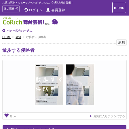
お薦め演劇・ミュージカルのクチコミは、CoRich舞台芸術！
T
menu
T
地域選択
ログイン
会員登録
o
o
g
g
g
g
l
l
バナー広告お申込み
e
e
HOME
公演
散歩する侵略者
n
n
演劇
a
a
v
散歩する侵略者
i
v
g
i
a
g
t
a
i
t
o
n
i
o
n
人
0
お気に入りチラシにする