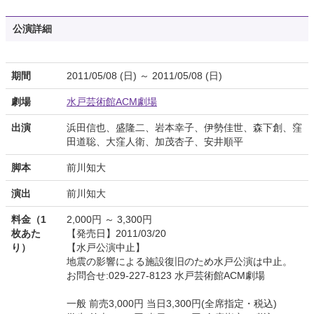
公演詳細
期間
2011/05/08 (日) ～ 2011/05/08 (日)
劇場
水戸芸術館ACM劇場
出演
浜田信也、盛隆二、岩本幸子、伊勢佳世、森下創、窪
田道聡、大窪人衛、加茂杏子、安井順平
脚本
前川知大
演出
前川知大
料金（1
2,000円 ～ 3,300円
枚あた
【発売日】2011/03/20
り）
【水戸公演中止】
地震の影響による施設復旧のため水戸公演は中止。
お問合せ:029-227-8123 水戸芸術館ACM劇場
一般 前売3,000円 当日3,300円(全席指定・税込)