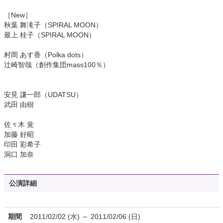
［New］
秋葉 舞滝子（SPIRAL MOON）
最上 桂子（SPIRAL MOON）
村岡 あす香（Polka dots）
辻崎智哉（創作集団mass100％）
安見 謙一郎（UDATSU）
武田 由樹
佐々木 覚
加藤 好昭
印田 彩希子
洞口 加奈
公演詳細
期間
2011/02/02 (水) ～ 2011/02/06 (日)