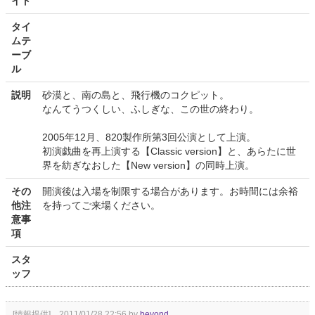
イト
タイ
ムテ
ーブ
ル
説明
砂漠と、南の島と、飛行機のコクピット。
なんてうつくしい、ふしぎな、この世の終わり。
2005年12月、820製作所第3回公演として上演。
初演戯曲を再上演する【Classic version】と、あらたに世
界を紡ぎなおした【New version】の同時上演。
その
開演後は入場を制限する場合があります。お時間には余裕
他注
を持ってご来場ください。
意事
項
スタ
ッフ
[情報提供] 2011/01/28 22:56 by
beyond