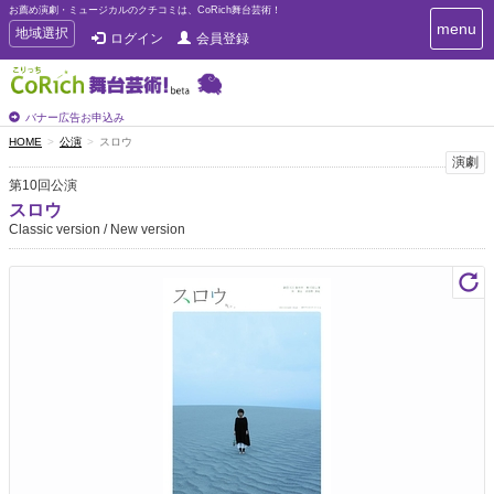
お薦め演劇・ミュージカルのクチコミは、CoRich舞台芸術！
T
menu
T
地域選択
ログイン
会員登録
o
o
g
g
g
g
l
l
バナー広告お申込み
e
e
HOME
公演
スロウ
n
n
演劇
a
a
v
第10回公演
i
v
スロウ
g
i
Classic version / New version
a
g
t
a
i
t
o
n
i
o
n