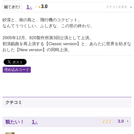
1
/
3.0
人
砂漠と、南の島と、飛行機のコクピット。
なんてうつくしい、ふしぎな、この世の終わり。
2005年12月、820製作所第3回公演として上演。
初演戯曲を再上演する【Classic version】と、あらたに世界を紡ぎな
おした【New version】の同時上演。
埋め込みコード
クチコミ
♪
♪
♪
♪
♪
1
3.0
観たい！
人