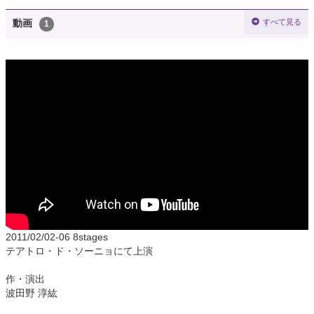
すべて見る
動画
1
2011/02/02-06 8stages
テアトロ・ド・ソーニョにて上演
作・演出
波田野 淳紘