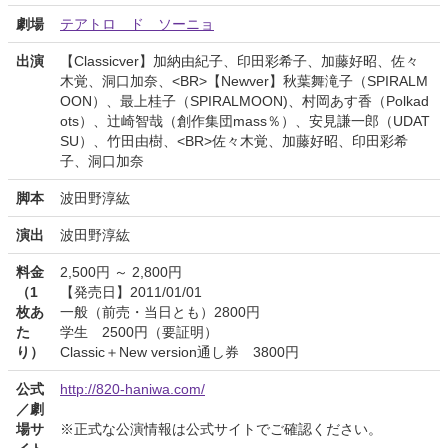
劇場
テアトロ ド ソーニョ
出演
【Classicver】加納由紀子、印田彩希子、加藤好昭、佐々
木覚、洞口加奈、<BR>【Newver】秋葉舞滝子（SPIRALM
OON）、最上桂子（SPIRALMOON)、村岡あす香（Polkad
ots）、辻崎智哉（創作集団mass％）、安見謙一郎（UDAT
SU）、竹田由樹、<BR>佐々木覚、加藤好昭、印田彩希
子、洞口加奈
脚本
波田野淳紘
演出
波田野淳紘
料金
2,500円 ～ 2,800円
（1
【発売日】2011/01/01
枚あ
一般（前売・当日とも）2800円
た
学生 2500円（要証明）
り）
Classic＋New version通し券 3800円
公式
http://820-haniwa.com/
／劇
場サ
※正式な公演情報は公式サイトでご確認ください。