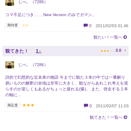
じべ。（7286）
コマ不足につき… …New Version のみでガマン。
♪♪♪
期待度
0
2011/02/03 01:46
観たい！一覧へ
★
★
★
★
★
1
3.0
観てきた！
人
じべ。（7286）
詩的で幻想的な近未来の物語 今までに観た３本の中では一番解り
易いものの解釈の余地は非常に大きく、観ながらあれこれ考えを巡
らすのが楽しくもあるがちょっと疲れる(爆)。 また、併走する２本
の軸に...
★★★
満足度
0
2011/02/07 11:03
観てきた！一覧へ