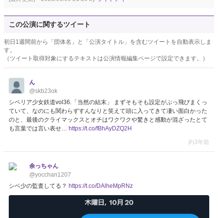
この公演に関するツイート
初日1週間前から「団体名」と「公演タイトル」を含むツイートを自動表示しま
す。
（ツイート取得対象にするテキストは公演情報編集ページで設定できます。）
ん
@skb23ok
シベリア少女鉄道vol36.「当然の結末」 まずそもそも設定がぶっ飛びまくっ
ていて、なのにも関わらずすんなりと笑えて頭に入ってきて凄い面白かった
のと、最後のクライマックスとオチはワクワクや驚きと感動が混ざったとて
も言葉では言い表せ…
https://t.co/fBhAyDZQ2H
約3年前
余っちゃん
@yocchan1207
シベ少の監査してる？
https://t.co/DAlheMpRNz