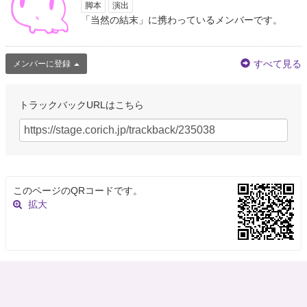
子さんが出る桃尻犬も最近気になってたから楽しみ
脚本
演出
「当然の結末」に携わっているメンバーです。
約3年前
茂
すべて見る
メンバーに登録
@richard__99
@MMT20191 諸悪の根源は何故か棄民党政権ブレーンとなった国益公益共
助より我田引水利己主義政商ケケ中平蔵の殺伐とした弱肉強食適者生存新自
トラックバックURLはこちら
由主義自己責任社会とかいうやつの当然の結末・・・
約3年前
けい♂(moonspell_jp)
@moonspell_jp
そして当然の結末へ
https://t.co/LHnpvk2rPD
このページのQRコードです。
拡大
約3年前
BAR猫八堂＠宮古島
@BARnekohachido
お客さんは 利益を吸い上げる対象で 拡大こそ正義で 一人勝ちしか 頭になけ
れば 一代で破綻するのは 当然の結末 花登筺の小説みたく 利益は 顧客と商人
と 取り巻く全ての社会財産で 愚直に堅実な商売を心がける グローバルでな
い…
https://t.co/ARjtoC4K5O