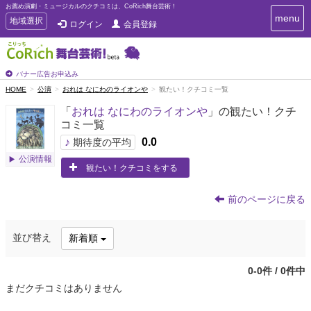
お薦め演劇・ミュージカルのクチコミは、CoRich舞台芸術！
T
menu
T
地域選択
ログイン
会員登録
o
o
g
g
g
g
l
l
バナー広告お申込み
e
e
HOME
公演
おれは なにわのライオンや
観たい！クチコミ一覧
n
n
a
「
おれは なにわのライオンや
」の観たい！クチ
a
v
コミ一覧
i
v
g
♪
0.0
i
期待度の平均
a
g
公演情報
t
観たい！クチコミをする
a
i
t
o
n
i
前のページに戻る
o
n
並び替え
新着順
0-0件 / 0件中
まだクチコミはありません