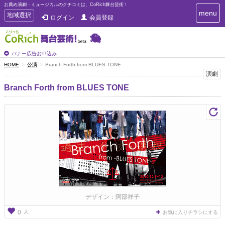
お薦め演劇・ミュージカルのクチコミは、CoRich舞台芸術！
T
menu
T
地域選択
ログイン
会員登録
o
o
g
g
g
g
l
l
バナー広告お申込み
e
e
HOME
公演
Branch Forth from BLUES TONE
n
n
演劇
a
a
v
Branch Forth from BLUES TONE
i
v
g
i
a
g
t
a
i
t
o
n
i
o
n
デザイン：阿部祥子
人
0
お気に入りチラシにする