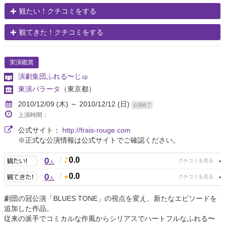
観たい！クチコミをする
観てきた！クチコミをする
実演鑑賞
演劇集団ふれる〜じゅ
東演パラータ
（東京都）
2010/12/09 (木) ～ 2010/12/12 (日)
公演終了
上演時間：
公式サイト：
http://frais-rouge.com
※正式な公演情報は公式サイトでご確認ください。
0
/
0.0
人
0
/
0.0
人
劇団の冠公演「BLUES TONE」の視点を変え、新たなエピソードを
追加した作品。
従来の派手でコミカルな作風からシリアスでハートフルなふれる〜