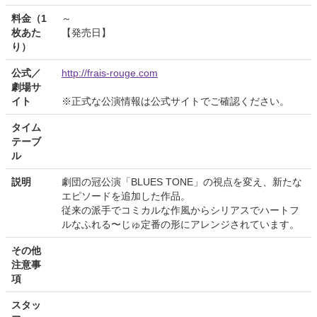
料金（1
～
枚あた
【発売日】
り）
公式／
http://frais-rouge.com
劇場サ
イト
※正式な公演情報は公式サイトでご確認ください。
タイム
テーブ
ル
説明
劇団の冠公演「BLUES TONE」の視点を変え、新たな
エピソードを追加した作品。
従来の派手でコミカルな作風からシリアスでハートフ
ルなふれる〜じゅ定番の形にアレンジされています。
その他
注意事
項
スタッ