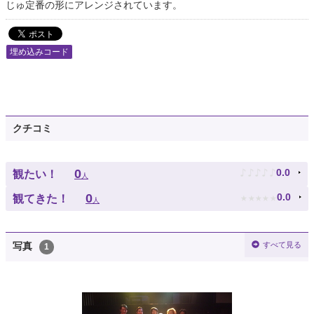
じゅ定番の形にアレンジされています。
埋め込みコード
クチコミ
♪
♪
♪
♪
♪
0
0.0
観たい！
人
★
★
★
★
★
0
0.0
観てきた！
人
すべて見る
写真
1