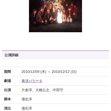
公演詳細
期間
2010/12/09 (木) ～ 2010/12/12 (日)
劇場
東演パラータ
出演
片倉淳、大橋公之、中田守
脚本
蒲生淳
演出
蒲生淳