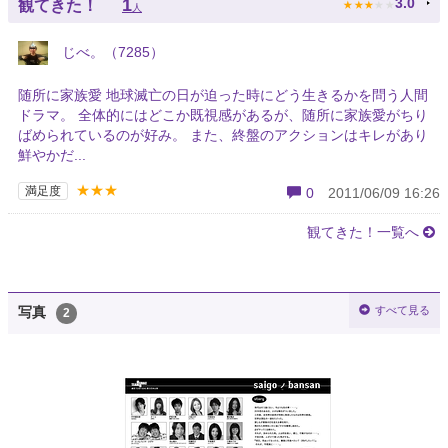
★
★
★
★
★
1
3.0
観てきた！
人
じべ。（7285）
随所に家族愛 地球滅亡の日が迫った時にどう生きるかを問う人間
ドラマ。 全体的にはどこか既視感があるが、随所に家族愛がちり
ばめられているのが好み。 また、終盤のアクションはキレがあり
鮮やかだ...
★★★
満足度
0
2011/06/09 16:26
観てきた！一覧へ
すべて見る
写真
2