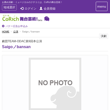
お薦め演劇・ミュージカルのクチコミは、CoRich舞台芸術！
T
menu
T
地域選択
ログイン
会員登録
o
o
g
g
g
g
l
l
バナー広告お申込み
e
e
HOME
公演
Saigoノbansan
n
n
演劇
a
a
v
劇団TEAM-ODAC第9回本公演
i
v
Saigoノbansan
g
i
a
g
t
a
i
t
o
n
i
o
n