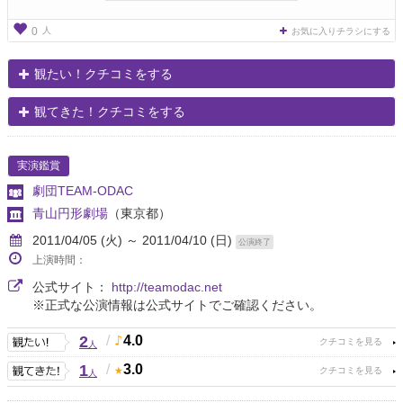
人
0
お気に入りチラシにする
観たい！クチコミをする
観てきた！クチコミをする
実演鑑賞
劇団TEAM-ODAC
青山円形劇場
（東京都）
2011/04/05 (火) ～ 2011/04/10 (日)
公演終了
上演時間：
公式サイト：
http://teamodac.net
※正式な公演情報は公式サイトでご確認ください。
2
/
4.0
人
1
/
3.0
人