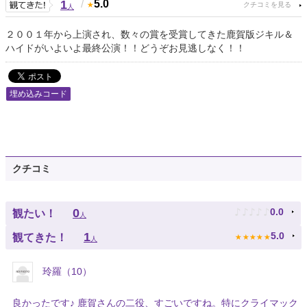
1
/
5.0
人
２００１年から上演され、数々の賞を受賞してきた鹿賀版ジキル＆
ハイドがいよいよ最終公演！！どうぞお見逃しなく！！
埋め込みコード
クチコミ
♪
♪
♪
♪
♪
0
0.0
観たい！
人
★
★
★
★
★
1
5.0
観てきた！
人
玲羅（10）
良かったです♪ 鹿賀さんの二役、すごいですね。特にクライマック