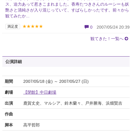
ス、迫力あって惹きこまれました。香寿たつきさんのルーシーも妖
艶さと清純さが入り混じっていて、すばらしかったです。前々から
観てみたか...
★★★★★
満足度
0
2007/05/24 20:39
観てきた！一覧へ
公演詳細
期間
2007/05/18 (金) ～ 2007/05/27 (日)
劇場
【閉館】中日劇場
出演
鹿賀丈史、マルシア、鈴木蘭々、戸井勝海、浜畑賢吉
作曲
脚本
高平哲郎