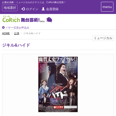
お薦め演劇・ミュージカルのクチコミは、CoRich舞台芸術！
T
menu
T
地域選択
ログイン
会員登録
o
o
g
g
g
g
l
l
バナー広告お申込み
e
e
HOME
公演
ジキル&ハイド
n
n
ミュージカル
a
a
v
ジキル&ハイド
i
v
g
i
a
g
t
a
i
t
o
n
i
o
n