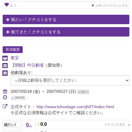
人
0
お気に入りチラシにする
観たい！クチコミをする
観てきた！クチコミをする
実演鑑賞
東宝
【閉館】中日劇場
（愛知県）
他劇場あり:
2007/05/18 (金) ～ 2007/05/27 (日)
公演終了
上演時間：
公式サイト：
http://www.tohostage.com/jh07/index.html
※正式な公演情報は公式サイトでご確認ください。
0
/
0.0
人