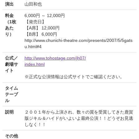
演出
山田和也
料金
6,000円 ～ 12,000円
（1枚
【発売日】
あた
【A席】 12,000円
り）
【B席】 6,000円
http://www.chunichi-theatre.com/presents/2007/5/5gats
u.html#4
公式／
http://www.tohostage.com/jh07/
劇場サ
index.html
イト
※正式な公演情報は公式サイトでご確認ください。
タイム
テーブ
ル
説明
２００１年から上演され、数々の賞を受賞してきた鹿賀
版ジキル＆ハイドがいよいよ最終公演！！どうぞお見逃
しなく！！
その他