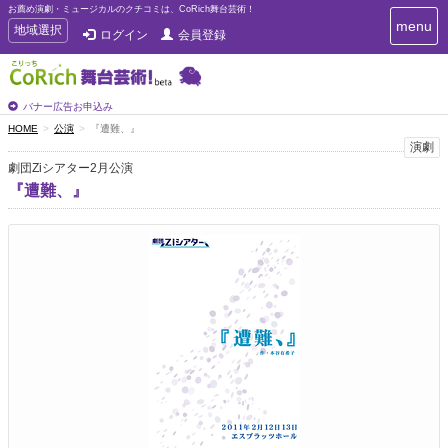
お薦め演劇・ミュージカルのクチコミは、CoRich舞台芸術！
T
menu
T
地域選択
ログイン
会員登録
o
o
g
g
g
g
l
l
バナー広告お申込み
e
e
HOME
公演
『遭難、』
n
n
演劇
a
a
v
劇団Ziシアター2月公演
i
v
『遭難、』
g
i
a
g
t
a
i
t
o
n
i
o
n