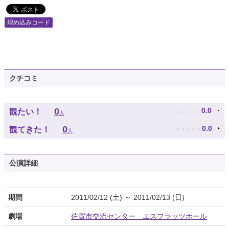
埋め込みコード
クチコミ
♪
♪
♪
♪
♪
0
0.0
観たい！
人
★
★
★
★
★
0
0.0
観てきた！
人
公演詳細
期間
2011/02/12 (土) ～ 2011/02/13 (日)
劇場
佐賀市交流センター エスプラッツホール