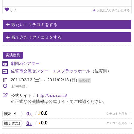
人
0
お気に入りチラシにする
観たい！クチコミをする
観てきた！クチコミをする
実演鑑賞
劇団Ziシアター
佐賀市交流センター エスプラッツホール
（佐賀県）
2011/02/12 (土) ～ 2011/02/13 (日)
公演終了
上演時間：
公式サイト：
http://zizizi.asia/
※正式な公演情報は公式サイトでご確認ください。
0
/
0.0
人
0
/
0.0
人