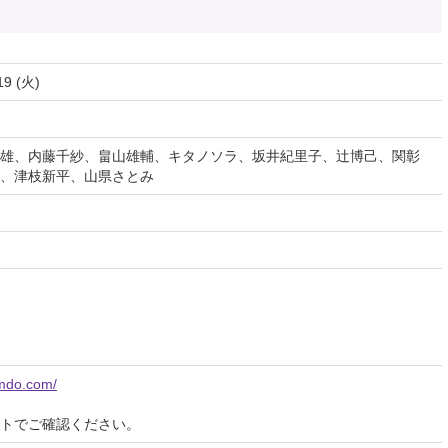
19 (火)
雄、内藤千紗、畠山雄輔、キタノソラ、坂井紀里子、辻博己、関彰
、津枝新平、山県さとみ
imdo.com/
イトでご確認ください。