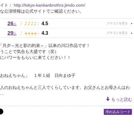
サイト：
http://tokyo-kankanbrothrs.jimdo.com/
な公演情報は公式サイトでご確認ください。
26
♪
♪
♪
♪
♪
/
4.5
人
29
★
★
★
★
★
/
4.3
人
「月夕～光と影の約束～」以来の川口作品です！
うことで気合も大盛です（笑）
にパワーをもらいに来てください！！
おねえちゃん」 １年１組 日向まゆ子
人のおねえちゃんと三人でくらしています。お父さんとお母さんはわ
..
もっと読む
埋め込みコード