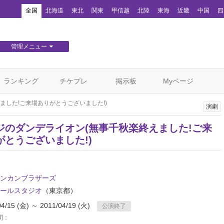
！
全国
北海道
東北
関東
甲信越
北陸
東海
近畿
中国
四
管理メニュー
団体WEBサイト管理
顧客管理
ランキング
チケプレ
掲示板
Myページ
ました!ご来場ありがとうございました!)
演劇
ジのダンデライオン(無事千秋楽終えました!ご来
がとうございました!)
ンカンブラザーズ
ールスタジオ
（東京都）
04/15 (金) ～ 2011/04/19 (火)
公演終了
間：