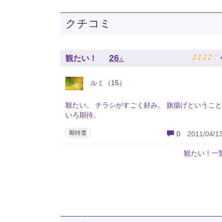
クチコミ
♪
♪
♪
♪
♪
26
観たい！
人
ルミ（15）
観たい。 チラシがすごく好み。 旗揚げというこ
いろ期待。
期待度
0
2011/04/13
観たい！一