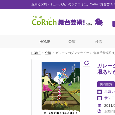
お薦め演劇・ミュージカルのクチコミは、CoRich舞台芸術
HOME
公演
検索
HOME
公演
ガレージのダンデライオン(無事千秋楽終え
ガレー
場あり
実演鑑賞
東京カ
サンモ
2011/
上演時