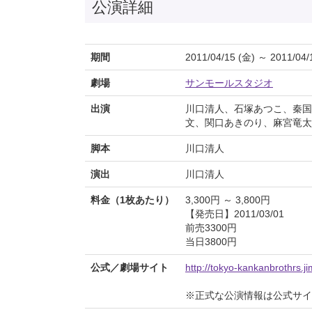
公演詳細
期間
2011/04/15 (金) ～ 2011/04/
劇場
サンモールスタジオ
出演
川口清人、石塚あつこ、秦国
文、関口あきのり、麻宮竜太
脚本
川口清人
演出
川口清人
料金（1枚あたり）
3,300円 ～ 3,800円
【発売日】2011/03/01
前売3300円
当日3800円
公式／劇場サイト
http://tokyo-kankanbrothrs.j
※正式な公演情報は公式サ