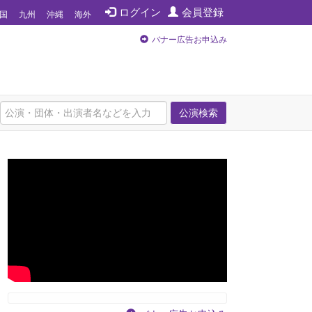
ログイン
会員登録
国
九州
沖縄
海外
バナー広告お申込み
公演検索