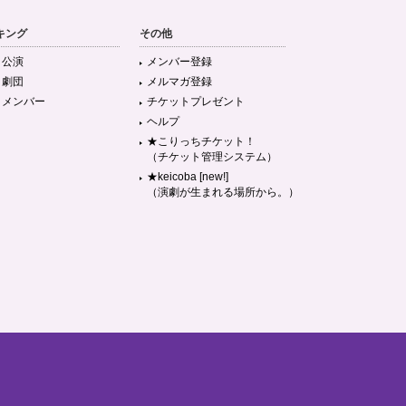
キング
その他
目公演
メンバー登録
目劇団
メルマガ登録
目メンバー
チケットプレゼント
ヘルプ
★こりっちチケット！
（チケット管理システム）
★keicoba [new!]
（演劇が生まれる場所から。）