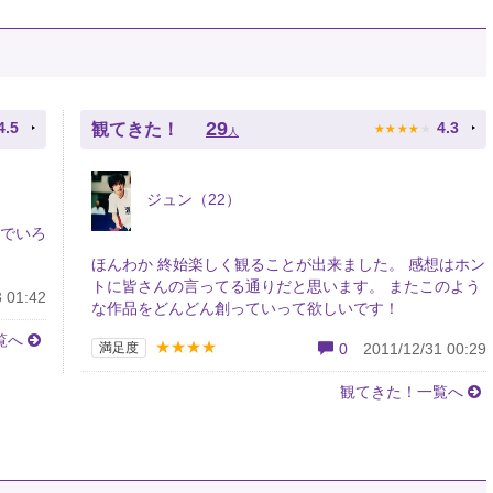
★
★
★
★
★
29
4.5
4.3
観てきた！
人
ジュン（22）
とでいろ
ほんわか 終始楽しく観ることが出来ました。 感想はホン
トに皆さんの言ってる通りだと思います。 またこのよう
 01:42
な作品をどんどん創っていって欲しいです！
覧へ
★★★★
満足度
0
2011/12/31 00:29
観てきた！一覧へ